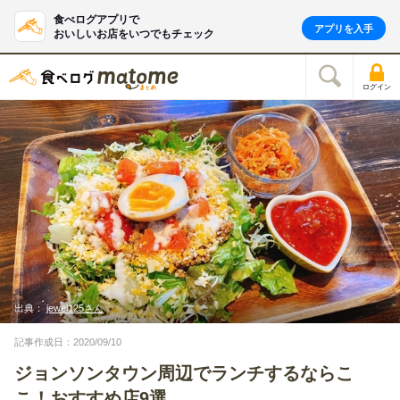
食べログアプリで
アプリを入手
おいしいお店をいつでもチェック
ログイン
出典：
jewel125さん
記事作成日：2020/09/10
ジョンソンタウン周辺でランチするならこ
こ！おすすめ店9選