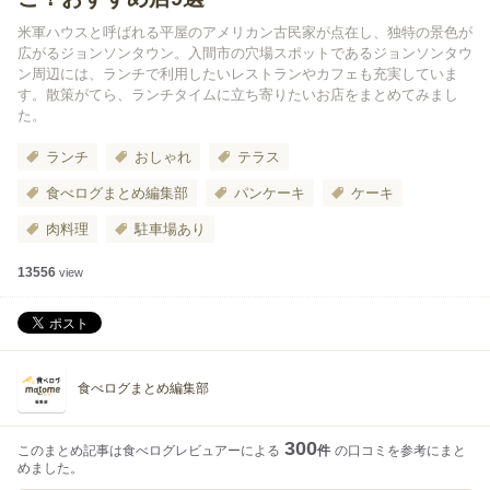
米軍ハウスと呼ばれる平屋のアメリカン古民家が点在し、独特の景色が
広がるジョンソンタウン。入間市の穴場スポットであるジョンソンタウ
ン周辺には、ランチで利用したいレストランやカフェも充実していま
す。散策がてら、ランチタイムに立ち寄りたいお店をまとめてみまし
た。
ランチ
おしゃれ
テラス
食べログまとめ編集部
パンケーキ
ケーキ
肉料理
駐車場あり
13556
view
食べログまとめ編集部
300
このまとめ記事は食べログレビュアーによる
件
の口コミを参考にまと
めました。