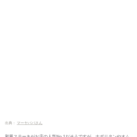
出典：
マーヤパパさん
和風ステーキがお店の人気No.1だそうですが、ナポリタンやオム