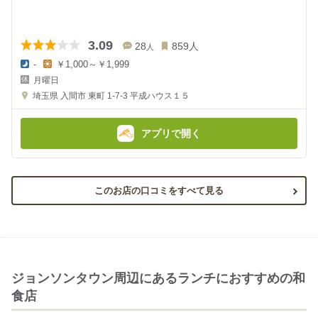
3.09
28
859
人
人
-
￥1,000～￥1,999
夜
昼
月曜日
の
の
金
金
埼玉県
入間市 東町 1-7-3
平成ハウス１５
額
額
:
:
アプリで開く
このお店の口コミをすべて見る
ジョンソンタウン周辺にあるランチにおすすめの和
食店