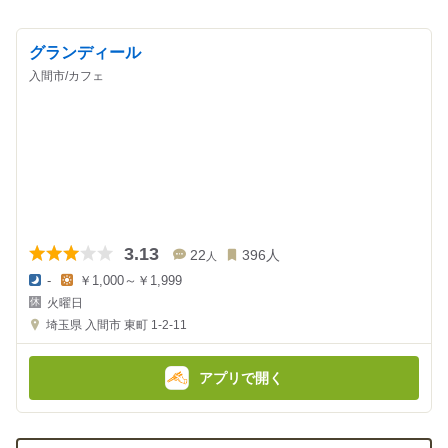
グランディール
入間市/カフェ
3.13
22
396
人
人
-
￥1,000～￥1,999
夜
昼
火曜日
の
の
金
金
埼玉県
入間市 東町 1-2-11
額
額
:
:
アプリで開く