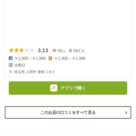
3.13
30
587
人
人
￥1,000～￥1,999
￥1,000～￥1,999
夜
昼
水曜日
の
の
金
金
埼玉県
入間市 東町 1-6-1
額
額
:
:
アプリで開く
このお店の口コミをすべて見る