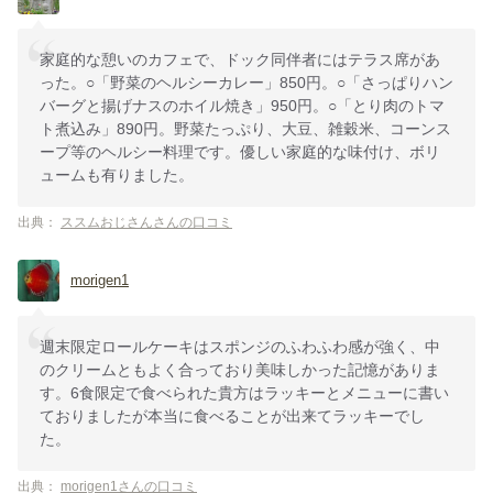
家庭的な憩いのカフェで、ドック同伴者にはテラス席があ
った。○「野菜のヘルシーカレー」850円。○「さっぱりハン
バーグと揚げナスのホイル焼き」950円。○「とり肉のトマ
ト煮込み」890円。野菜たっぷり、大豆、雑穀米、コーンス
ープ等のヘルシー料理です。優しい家庭的な味付け、ボリ
ュームも有りました。
出典：
ススムおじさんさんの口コミ
morigen1
週末限定ロールケーキはスポンジのふわふわ感が強く、中
のクリームともよく合っており美味しかった記憶がありま
す。6食限定で食べられた貴方はラッキーとメニューに書い
ておりましたが本当に食べることが出来てラッキーでし
た。
出典：
morigen1さんの口コミ