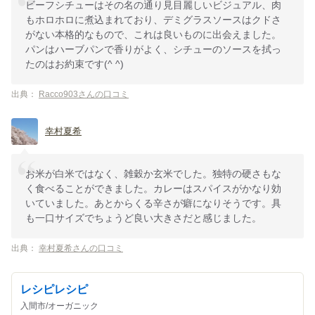
ビーフシチューはその名の通り見目麗しいビジュアル、肉
もホロホロに煮込まれており、デミグラスソースはクドさ
がない本格的なもので、これは良いものに出会えました。
パンはハーブパンで香りがよく、シチューのソースを拭っ
たのはお約束です(^ ^)
出典：
Racco903さんの口コミ
幸村夏希
お米が白米ではなく、雑穀か玄米でした。独特の硬さもな
く食べることができました。カレーはスパイスがかなり効
いていました。あとからくる辛さが癖になりそうです。具
も一口サイズでちょうど良い大きさだと感じました。
出典：
幸村夏希さんの口コミ
レシピレシピ
入間市/オーガニック