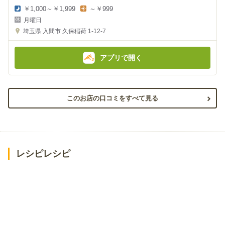
￥1,000～￥1,999
～￥999
夜
昼
月曜日
の
の
金
金
埼玉県
入間市 久保稲荷 1-12-7
額
額
:
:
アプリで開く
このお店の口コミをすべて見る
レシピレシピ