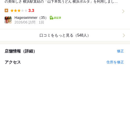
の美味しさ 横浜駅直結の「山下本気うどん 横浜ポルタ」を利用しまし
た。 実は翌日に大腸内視鏡検査を控えていたた...
3.3
Lunch:
Hageswimmer
（35）
2026/06 訪問
1回
口コミをもっと見る（548人）
店舗情報（詳細）
修正
アクセス
住所を修正