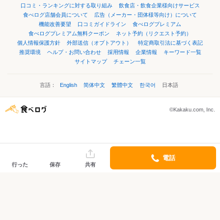
口コミ・ランキングに対する取り組み
飲食店・飲食企業様向けサービス
食べログ店舗会員について
広告（メーカー・団体様等向け）について
機能改善要望
口コミガイドライン
食べログプレミアム
食べログプレミアム無料クーポン
ネット予約（リクエスト予約）
個人情報保護方針
外部送信（オプトアウト）
特定商取引法に基づく表記
推奨環境
ヘルプ・お問い合わせ
採用情報
企業情報
キーワード一覧
サイトマップ
チェーン一覧
言語：
English
简体中文
繁體中文
한국어
日本語
©Kakaku.com, Inc.
電話
行った
保存
共有