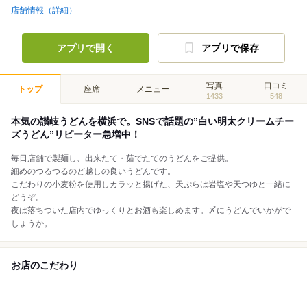
店舗情報（詳細）
アプリで開く
アプリで保存
写真
口コミ
トップ
座席
メニュー
1433
548
本気の讃岐うどんを横浜で。SNSで話題の”白い明太クリームチー
ズうどん”リピーター急増中！
毎日店舗で製麺し、出来たて・茹でたてのうどんをご提供。
細めのつるつるのど越しの良いうどんです。
こだわりの小麦粉を使用しカラッと揚げた、天ぷらは岩塩や天つゆと一緒に
どうぞ。
夜は落ちついた店内でゆっくりとお酒も楽しめます。〆にうどんでいかがで
しょうか。
お店のこだわり