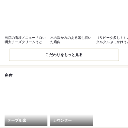
当店の看板メニュー「白い
木の温かみのある落ち着い
《リピータ多し！》
明太チーズクリームうど
た店内
タルタルぶっかけう
ん」
こだわりをもっと見る
座席
テーブル席
カウンター