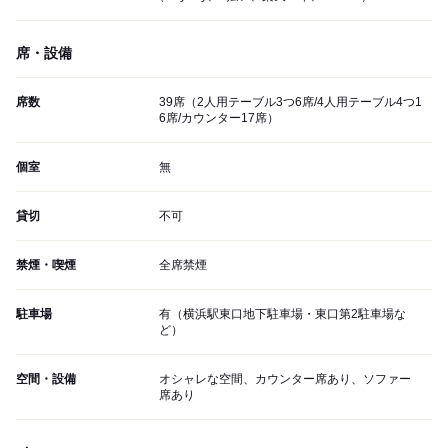
席・設備
席数
39席（2人用テーブル3つ6席/4人用テーブル4つ1
6席/カウンター17席）
個室
無
貸切
不可
禁煙・喫煙
全席禁煙
駐車場
有（横浜駅東口地下駐車場・東口第2駐車場な
ど）
空間・設備
オシャレな空間、カウンター席あり、ソファー
席あり