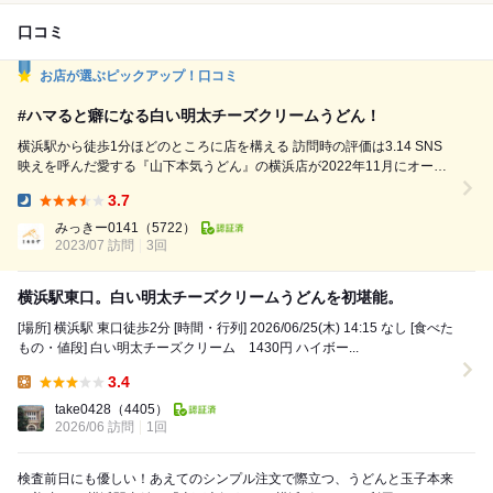
口コミ
お店が選ぶピックアップ！口コミ
#ハマると癖になる白い明太チーズクリームうどん！
横浜駅から徒歩1分ほどのところに店を構える 訪問時の評価は3.14 SNS
映えを呼んだ愛する『山下本気うどん』の横浜店が2022年11月にオープ
ン！ 白い明太チーズクリームうどん(1180円・税込) 鶏天ハーフ(190円・
3.7
税込) 半熟玉子天(150円・税込) うどんの聖地・香川の讃岐うどんと違っ
Dinner:
た角度から攻める『さぬき麺 山下本気うどん』 渋谷店に続き、横浜にも
みっきー0141
（5722）
オープン！...
2023/07 訪問
3回
横浜駅東口。白い明太チーズクリームうどんを初堪能。
[場所] 横浜駅 東口徒歩2分 [時間・行列] 2026/06/25(木) 14:15 なし [食べた
もの・値段] 白い明太チーズクリーム 1430円 ハイボー...
3.4
Lunch:
take0428
（4405）
2026/06 訪問
1回
検査前日にも優しい！あえてのシンプル注文で際立つ、うどんと玉子本来