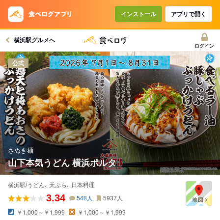
インストール
アプリで開く
横浜駅グルメへ
ログイン
公式
さぬき麺
山下本気うどん 横浜ポルタ
横浜駅/うどん､ 天ぷら､ 日本料理
3.34
548
人
5937
人
￥1,000～￥1,999
￥1,000～￥1,999