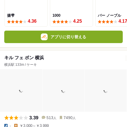
揚雫
1000
バー ノーブル
4.36
4.25
4.1
アプリに切り替える
キル フェ ボン 横浜
横浜駅 133m / ケーキ
3.39
513
7490
人
人
-
￥3,000～￥3,999