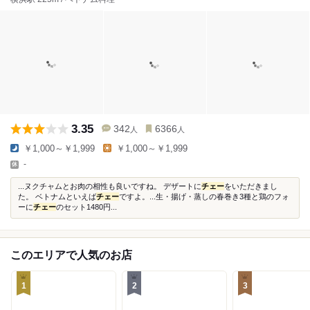
3.35
342
6366
人
人
￥1,000～￥1,999
￥1,000～￥1,999
-
...ヌクチャムとお肉の相性も良いですね。 デザートに
チェー
をいただきまし
た。 ベトナムといえば
チェー
ですよ。...生・揚げ・蒸しの春巻き3種と鶏のフォ
ーに
チェー
のセット1480円...
このエリアで人気のお店
1
2
3