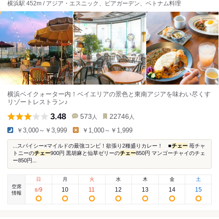
横浜駅 452m / アジア・エスニック、ビアガーデン、ベトナム料理
横浜ベイクォーター内！ベイエリアの景色と東南アジアを味わい尽くす
リゾートレストラン♪
3.48
573
22746
人
人
￥3,000～￥3,999
￥1,000～￥1,999
...スパイシー×マイルドの最強コンビ！欲張り2種盛りカレー！ ■
チェー
苺チャ
トニーの
チェー
900円 黒胡麻と仙草ゼリーの
チェー
850円 マンゴーチャイのチェ
ー850円...
日
月
火
水
木
金
土
空席
9
10
11
12
13
14
15
8
/
情報