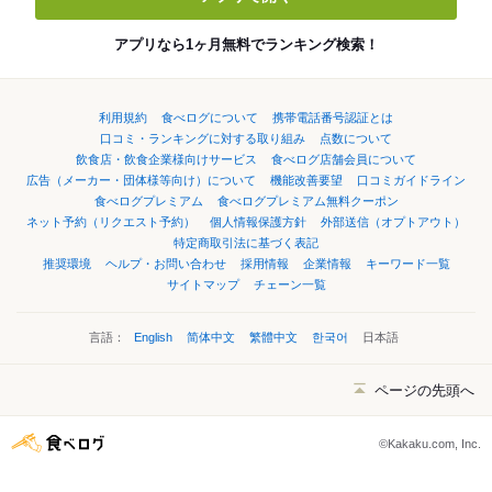
アプリなら1ヶ月無料でランキング検索！
利用規約
食べログについて
携帯電話番号認証とは
口コミ・ランキングに対する取り組み
点数について
飲食店・飲食企業様向けサービス
食べログ店舗会員について
広告（メーカー・団体様等向け）について
機能改善要望
口コミガイドライン
食べログプレミアム
食べログプレミアム無料クーポン
ネット予約（リクエスト予約）
個人情報保護方針
外部送信（オプトアウト）
特定商取引法に基づく表記
推奨環境
ヘルプ・お問い合わせ
採用情報
企業情報
キーワード一覧
サイトマップ
チェーン一覧
言語：
English
简体中文
繁體中文
한국어
日本語
ページの先頭へ
©Kakaku.com, Inc.