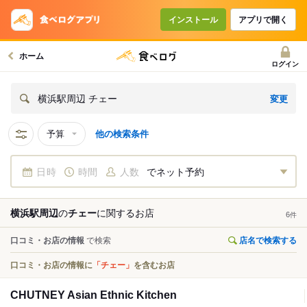
インストール
アプリで開く
ホーム
ログイン
変更
横浜駅周辺 チェー
予算
他の検索条件
日時
時間
人数
でネット予約
横浜駅周辺
の
チェー
に関する
お店
6
件
口コミ・お店の情報
で検索
店名で検索する
口コミ・お店の情報に
「チェー」
を含むお店
CHUTNEY Asian Ethnic Kitchen