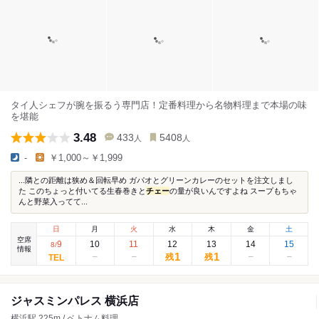
タイ人シェフが腕を振るう専門店！定番料理から名物料理まで本場の味
を堪能
3.48
433
5408
人
人
-
￥1,000～￥1,999
...隣との距離は狭め＆回転早め ガパオとグリーンカレーのセットを注文しまし
た このちょっと付いてる生春巻きと
チェー
の量が良いんですよね スープもちゃ
んと野菜入ってて...
日
月
火
水
木
金
土
空席
9
10
11
12
13
14
15
8
/
情報
1
1
残
残
ジャスミンパレス 横浜店
横浜駅 225m / ベトナム料理