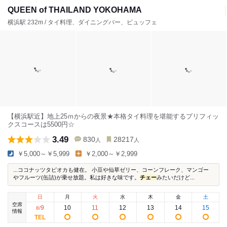
QUEEN of THAILAND YOKOHAMA
横浜駅 232m / タイ料理、ダイニングバー、ビュッフェ
【横浜駅近】地上25ｍからの夜景★本格タイ料理を堪能するプリフィッ
クスコースは5500円☆
3.49
830
28217
人
人
￥5,000～￥5,999
￥2,000～￥2,999
...ココナッツタピオカも健在。 小豆や仙草ゼリー、コーンフレーク、マンゴー
やフルーツ(缶詰)が乗せ放題。私は好きな味です。
チェー
みたいだけど...
日
月
火
水
木
金
土
空席
9
10
11
12
13
14
15
8
/
情報