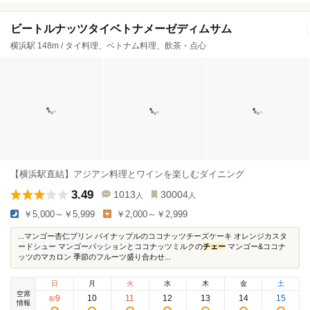
ビートルナッツタイベトナメーゼディムサム
横浜駅 148m / タイ料理、ベトナム料理、飲茶・点心
【横浜駅直結】アジアン料理とワインを楽しむダイニング
3.49
1013
30004
人
人
￥5,000～￥5,999
￥2,000～￥2,999
...マンゴー杏仁プリン パイナップルのココナッツチーズケーキ オレンジカスタ
ードシュー マンゴーパッションとココナッツミルクの
チェー
マンゴー&ココナ
ッツのマカロン 季節のフルーツ盛り合わせ...
日
月
火
水
木
金
土
空席
9
10
11
12
13
14
15
8
/
情報