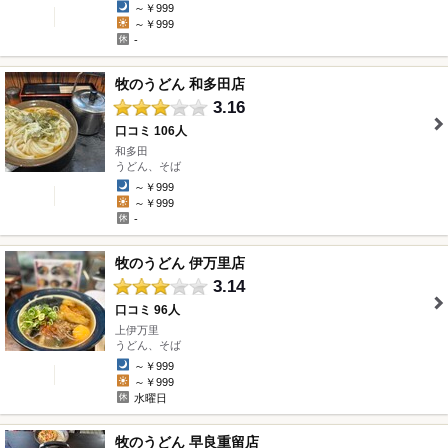
～￥999
～￥999
-
牧のうどん 和多田店
3.16
口コミ 106人
和多田
" />
うどん、そば
～￥999
～￥999
-
牧のうどん 伊万里店
3.14
口コミ 96人
上伊万里
" />
うどん、そば
～￥999
～￥999
水曜日
牧のうどん 早良重留店