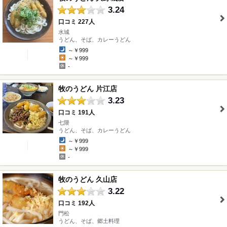
3.24
口コミ 227人
水城
" />
うどん、そば、カレーうどん
～￥999
～￥999
-
牧のうどん 片江店
3.23
口コミ 191人
七隈
" />
うどん、そば、カレーうどん
～￥999
～￥999
-
牧のうどん 久山店
3.22
口コミ 192人
門松
" />
うどん、そば、郷土料理