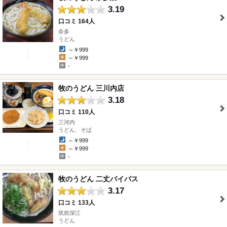
3.19
口コミ 164人
奈多
" />
うどん
～￥999
～￥999
-
牧のうどん 三川内店
3.18
口コミ 110人
三河内
" />
うどん、そば
～￥999
～￥999
-
牧のうどん 二丈バイパス
3.17
口コミ 133人
筑前深江
" />
うどん