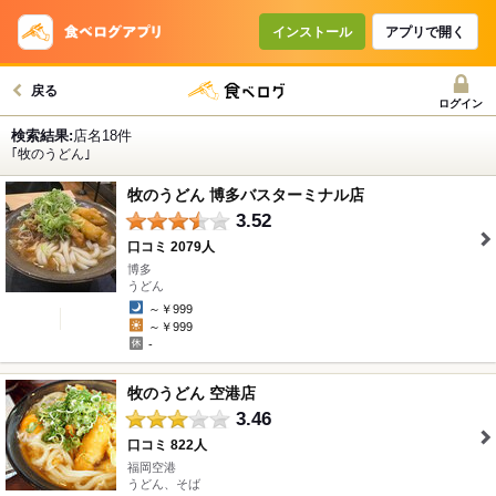
インストール
アプリで開く
戻る
ログイン
検索結果:
店名18件
｢牧のうどん｣
牧のうどん 博多バスターミナル店
3.52
口コミ 2079人
博多
" />
うどん
～￥999
～￥999
-
牧のうどん 空港店
3.46
口コミ 822人
福岡空港
" />
うどん、そば