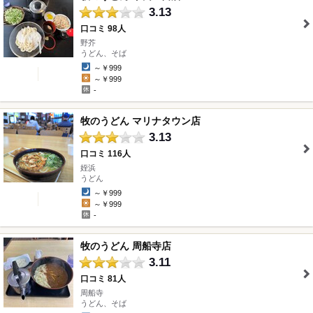
3.13
口コミ 98人
野芥
" />
うどん、そば
～￥999
～￥999
-
牧のうどん マリナタウン店
3.13
口コミ 116人
姪浜
" />
うどん
～￥999
～￥999
-
牧のうどん 周船寺店
3.11
口コミ 81人
周船寺
" />
うどん、そば