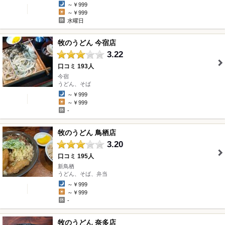
～￥999
～￥999
水曜日
牧のうどん 今宿店
3.22
口コミ 193人
今宿
" />
うどん、そば
～￥999
～￥999
-
牧のうどん 鳥栖店
3.20
口コミ 195人
新鳥栖
" />
うどん、そば、弁当
～￥999
～￥999
-
牧のうどん 奈多店