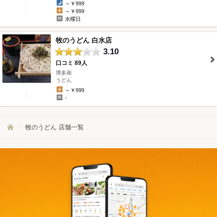
～￥999
～￥999
水曜日
牧のうどん 白水店
3.10
口コミ 89人
博多南
" />
うどん
～￥999
-
牧のうどん 店舗一覧