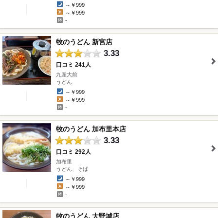
～￥999
～￥999
-
牧のうどん 新宮店
3.33
口コミ 241人
九産大前
" />
うどん
～￥999
～￥999
-
牧のうどん 加布里本店
3.33
口コミ 292人
加布里
" />
うどん、そば
～￥999
～￥999
-
牧のうどん 大野城店