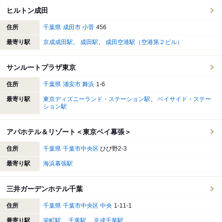
ヒルトン成田
住所
千葉県
成田市
小菅
456
最寄り駅
京成成田駅
成田駅
成田空港駅（空港第２ビル）
サンルートプラザ東京
住所
千葉県
浦安市
舞浜
1-6
最寄り駅
東京ディズニーランド・ステーション駅
ベイサイド・ステー
ション駅
アパホテル＆リゾート＜東京ベイ幕張＞
住所
千葉県
千葉市中央区
ひび野2-3
最寄り駅
海浜幕張駅
三井ガーデンホテル千葉
住所
千葉県
千葉市中央区
中央
1-11-1
最寄り駅
栄町駅
千葉駅
京成千葉駅