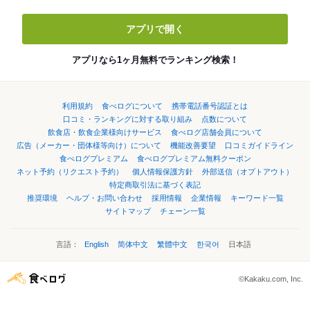
アプリで開く
アプリなら1ヶ月無料でランキング検索！
利用規約
食べログについて
携帯電話番号認証とは
口コミ・ランキングに対する取り組み
点数について
飲食店・飲食企業様向けサービス
食べログ店舗会員について
広告（メーカー・団体様等向け）について
機能改善要望
口コミガイドライン
食べログプレミアム
食べログプレミアム無料クーポン
ネット予約（リクエスト予約）
個人情報保護方針
外部送信（オプトアウト）
特定商取引法に基づく表記
推奨環境
ヘルプ・お問い合わせ
採用情報
企業情報
キーワード一覧
サイトマップ
チェーン一覧
言語：
English
简体中文
繁體中文
한국어
日本語
©Kakaku.com, Inc.