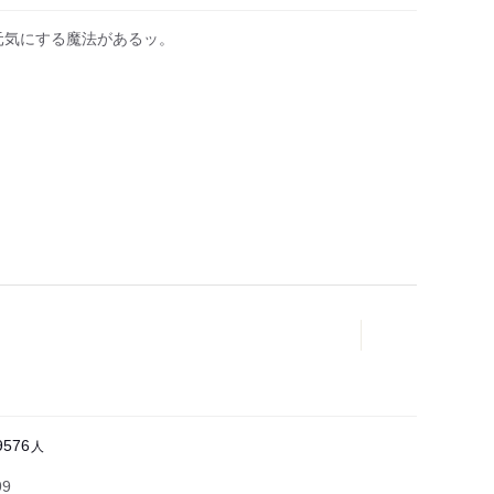
元気にする魔法があるッ。
人
人
9576
99