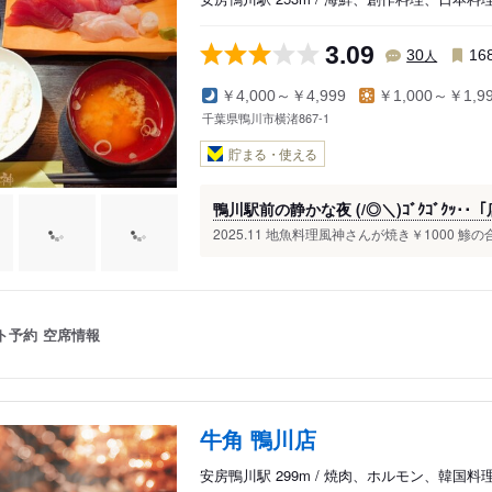
3.09
人
30
16
￥4,000～￥4,999
￥1,000～￥1,9
千葉県鴨川市横渚867-1
貯まる・使える
鴨川駅前の静かな夜 (/◎＼)ｺﾞｸｺﾞｸｯ
2025.11 地魚料理風神さんが焼き￥1000 鯵の合
ト予約
空席情報
牛角 鴨川店
安房鴨川駅 299m / 焼肉、ホルモン、韓国料