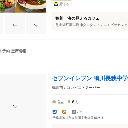
貯まる
鴨川 海の見えるカフェ
亀山湖紅葉→勝浦タンタンメン→エビヤカフェ 食
ト予約
空席情報
セブンイレブン 鴨川長狭中
鴨川市 / コンビニ・スーパー
人
人
1
6
-
-
-
千葉県鴨川市大川面字東板屋1006-1