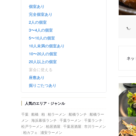
個室あり
完全個室あり
2人の個室
3〜4人の個室
5〜10人の個室
10人未満の個室あり
10〜20人の個室
ネッ
20人以上の個室
宴会に使える
座敷あり
掘りごたつあり
人気のエリア・ジャンル
千葉
船橋
柏
柏ラーメン
船橋ランチ
船橋ラー
メン
海浜幕張ランチ
千葉ラーメン
千葉ランチ
松戸ラーメン
柏居酒屋
千葉居酒屋
市川ラーメン
柏カフェ
浦安ラーメン