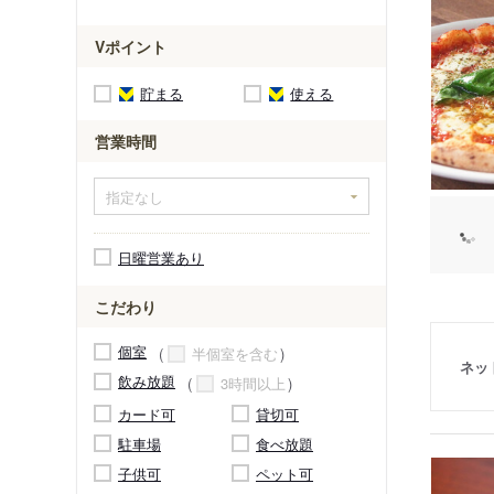
Vポイント
貯まる
使える
営業時間
日曜営業あり
こだわり
個室
半個室を含む
ネッ
飲み放題
3時間以上
カード可
貸切可
駐車場
食べ放題
子供可
ペット可