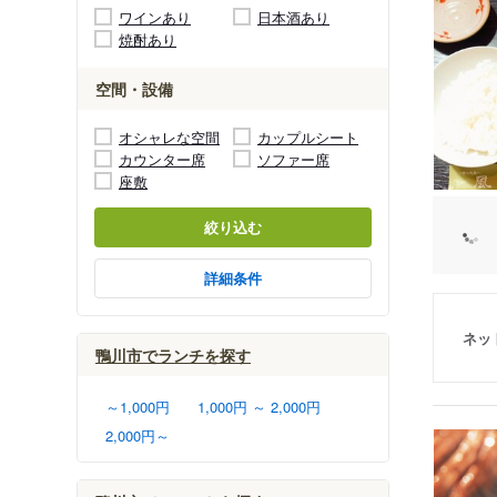
ワインあり
日本酒あり
焼酎あり
空間・設備
オシャレな空間
カップルシート
カウンター席
ソファー席
座敷
絞り込む
詳細条件
ネッ
鴨川市でランチを探す
～1,000円
1,000円 ～ 2,000円
2,000円～