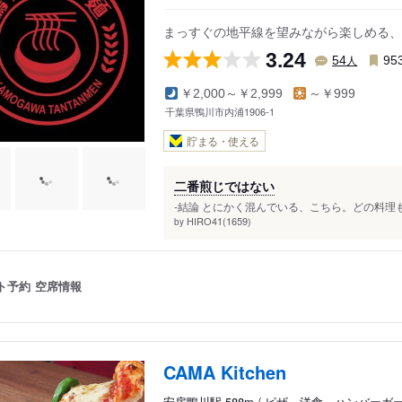
江見東真門
まっすぐの地平線を望みながら楽しめる、
江見吉浦
3.24
大川面
人
54
95
￥2,000～￥2,999
～￥999
千葉県鴨川市内浦1906-1
貯まる・使える
二番煎じではない
-結論 とにかく混んでいる、こちら。どの料理
HIRO41(1659)
by
ト予約
空席情報
CAMA Kitchen
安房鴨川駅 588m / ピザ、洋食、ハンバーガ