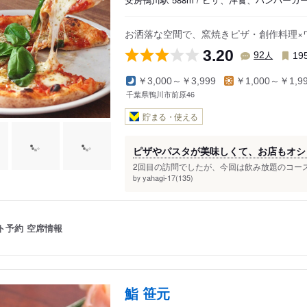
お洒落な空間で、窯焼きピザ・創作料理×
3.20
人
92
19
￥3,000～￥3,999
￥1,000～￥1,9
千葉県鴨川市前原46
貯まる・使える
ピザやパスタが美味しくて、お店もオシ
2回目の訪問でしたが、今回は飲み放題のコース
yahagi-17(135)
by
ト予約
空席情報
鮨 笹元