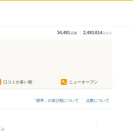
｜
34,491
2,493,614
店舗
口コミ
口コミが多い順
ニューオープン
「標準」の並び順について
点数について
メン