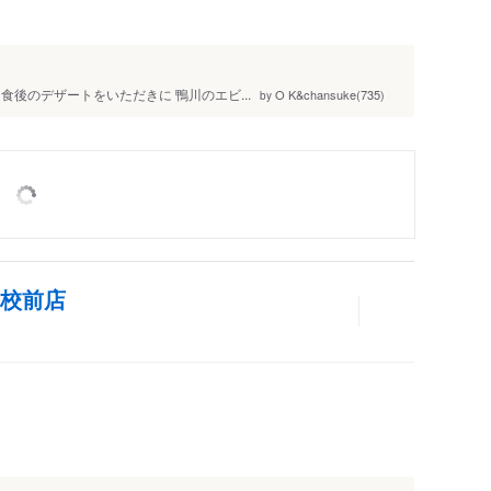
後のデザートをいただきに 鴨川のエビ...
O K&chansuke(735)
by
学校前店