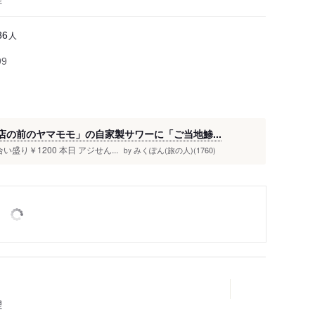
人
86
99
･･「店の前のヤマモモ」の自家製サワーに「ご当地鯵...
い盛り￥1200 本日 アジせん...
みくぽん(旅の人)(1760)
by
理