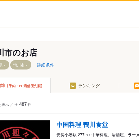
川市のお店
詳細条件
県
鴨川市
標準
ランキング
【予約・PR店舗優先順】
江見青木
大幡
を表示
／
全
487
件
江見内遠野
大山平塚
押切
江見外堀
中国料理 鴨川食堂
江見太夫崎
太田学
江見西真門
安房小湊駅 277m / 中華料理、居酒屋、ラー