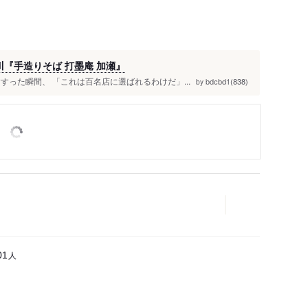
川『手造りそば 打墨庵 加瀬』
すった瞬間、 「これは百名店に選ばれるわけだ」...
bdcbd1(838)
by
人
01