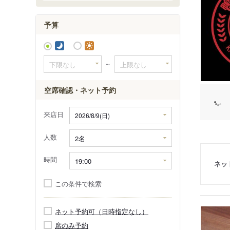
磯村
内浦
予算
打墨
～
空席確認・ネット予約
来店日
人数
時間
ネッ
この条件で検索
ネット予約可（日時指定なし）
席のみ予約