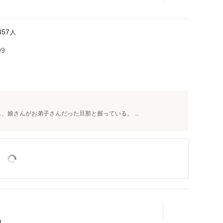
人
457
99
、娘さんがお弟子さんだった旦那と握っている。 ...
理