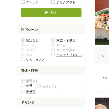
クーポン
テイクアウト
絞り込む
利用シーン
指定なし
家族・子供と
デート
女子会
合コン
大人数の宴会
接待
一人で入りやすい
知人・友人と
禁煙・喫煙
ネッ
指定なし
禁煙
分煙を含む
喫煙可
ドリンク