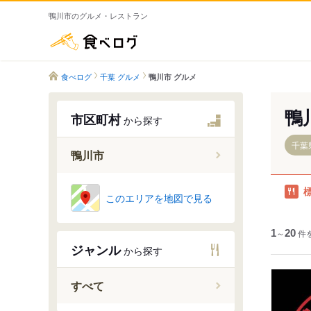
鴨川市のグルメ・レストラン
食べログ
食べログ
千葉 グルメ
鴨川市 グルメ
鴨
市区町村
から探す
千葉
鴨川市
このエリアを地図で見る
天津
1
～
20
件
天面
ジャンル
から探す
粟斗
池田
すべて
和泉