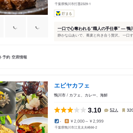
千葉県鴨川市打墨2329-1
貯まる
一口で心奪われる“職人の手仕事” — 鴨
静かな山あいで、蕎麦と向き合う贅沢。 一口す
ト予約
空席情報
エビヤカフェ
鴨川市 / カフェ、カレー、海鮮
3.10
人
52
32
-
￥2,000～￥2,999
千葉県鴨川市江見太夫崎66-2