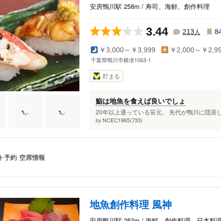
安房鴨川駅 258m / 寿司、海鮮、創作料理
3.44
人
213
8
￥3,000～￥3,999
￥2,000～￥2,9
千葉県鴨川市横渚1063-1
貯まる
鮨は地魚を食えば良いでしょ
20年以上通っている笹元。 先代が鴨川に隠居し
NCEC1965(733)
by
ト予約
空席情報
地魚創作料理 風神
安房鴨川駅 253m / 海鮮、創作料理、日本料