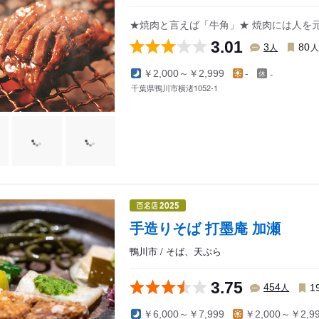
★焼肉と言えば「牛角」★ 焼肉には人を
3.01
人
3
80
-
￥2,000～￥2,999
-
千葉県鴨川市横渚1052-1
手造りそば 打墨庵 加瀬
鴨川市 / そば、天ぷら
3.75
人
454
1
￥6,000～￥7,999
￥2,000～￥2,9