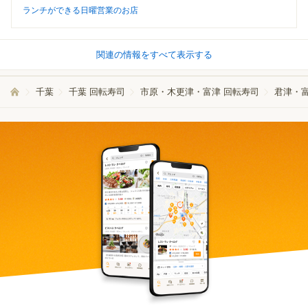
ランチができる日曜営業のお店
関連の情報をすべて表示する
千葉
千葉 回転寿司
市原・木更津・富津 回転寿司
君津・