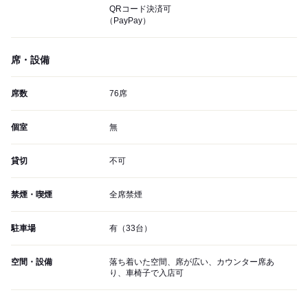
QRコード決済可
（PayPay）
席・設備
席数
76席
個室
無
貸切
不可
禁煙・喫煙
全席禁煙
駐車場
有（33台）
空間・設備
落ち着いた空間、席が広い、カウンター席あ
り、車椅子で入店可