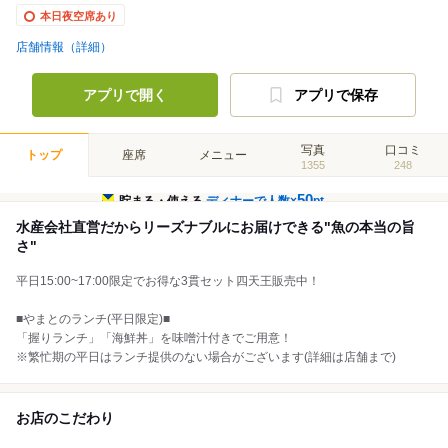
本日夜空席あり
店舗情報（詳細）
アプリで開く
アプリで保存
写真
口コミ
トップ
座席
メニュー
1355
248
50
貯まる・使える
ディナーで人数×
pt
水産会社直営だからリーズナブルにお届けできる"魚の本当の旨
さ"
平日15:00~17:00限定でお得な3貫セット四天王販売中！
■やまとのランチ(平日限定)■
「握りランチ」「海鮮丼」を味噌汁付きでご用意！
※繁忙期の平日はランチ提供のない場合がございます(詳細は店舗まで)
お店のこだわり