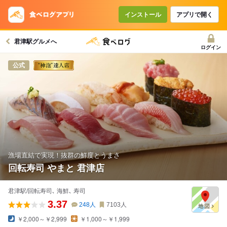
インストール
アプリで開く
君津駅グルメへ
ログイン
公式
漁場直結で実現！抜群の鮮度とうまさ
回転寿司 やまと 君津店
君津駅/回転寿司､ 海鮮､ 寿司
3.37
248
人
7103
人
￥2,000～￥2,999
￥1,000～￥1,999