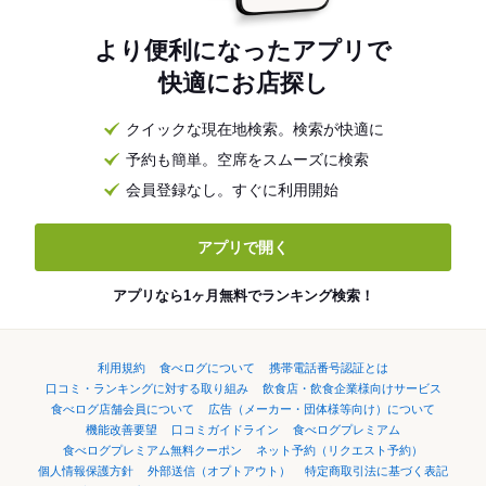
より便利になったアプリで
快適にお店探し
クイックな現在地検索。検索が快適に
予約も簡単。空席をスムーズに検索
会員登録なし。すぐに利用開始
アプリで開く
アプリなら1ヶ月無料でランキング検索！
利用規約
食べログについて
携帯電話番号認証とは
口コミ・ランキングに対する取り組み
飲食店・飲食企業様向けサービス
食べログ店舗会員について
広告（メーカー・団体様等向け）について
機能改善要望
口コミガイドライン
食べログプレミアム
食べログプレミアム無料クーポン
ネット予約（リクエスト予約）
個人情報保護方針
外部送信（オプトアウト）
特定商取引法に基づく表記