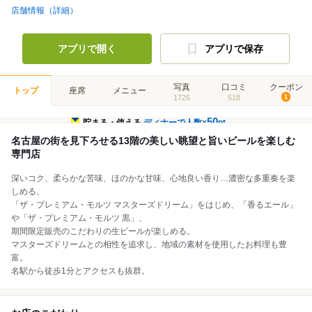
店舗情報（詳細）
アプリで開く
アプリで保存
写真
口コミ
クーポン
トップ
座席
メニュー
1726
518
1
50
貯まる・使える
ディナーで人数×
pt
名古屋の街を見下ろせる13階の美しい眺望と旨いビールを楽しむ
専門店
深いコク、柔らかな苦味、ほのかな甘味、心地良い香り…濃密な多重奏を楽
しめる、
「ザ・プレミアム・モルツ マスターズドリーム」をはじめ、「香るエール」
や「ザ・プレミアム・モルツ 黒」、
期間限定販売のこだわりの生ビールが楽しめる。
マスターズドリームとの相性を追求し、地域の素材を使用したお料理も豊
富。
名駅から徒歩1分とアクセスも抜群。