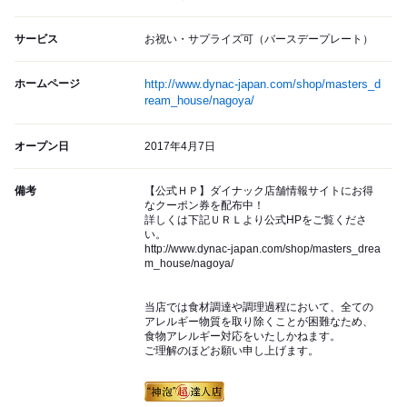
サービス
お祝い・サプライズ可（バースデープレート）
ホームページ
http://www.dynac-japan.com/shop/masters_d
ream_house/nagoya/
オープン日
2017年4月7日
備考
【公式ＨＰ】ダイナック店舗情報サイトにお得
なクーポン券を配布中！
詳しくは下記ＵＲＬより公式HPをご覧くださ
い。
http://www.dynac-japan.com/shop/masters_drea
m_house/nagoya/
当店では食材調達や調理過程において、全ての
アレルギー物質を取り除くことが困難なため、
食物アレルギー対応をいたしかねます。
ご理解のほどお願い申し上げます。