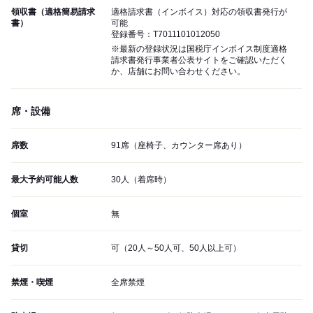
領収書（適格簡易請求
適格請求書（インボイス）対応の領収書発行が
書）
可能
登録番号：T7011101012050
※最新の登録状況は国税庁インボイス制度適格
請求書発行事業者公表サイトをご確認いただく
か、店舗にお問い合わせください。
席・設備
席数
91席（座椅子、カウンター席あり）
最大予約可能人数
30人（着席時）
個室
無
貸切
可（20人～50人可、50人以上可）
禁煙・喫煙
全席禁煙