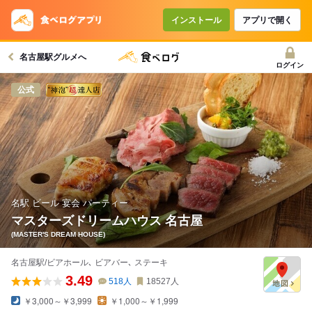
コースで使えるクーポン
戻る
インストール
アプリで開く
名古屋駅グルメへ
クーポンを利用せず予約する
ログイン
公式
名駅 ビール 宴会 パーティー
マスターズドリームハウス 名古屋
(MASTER'S DREAM HOUSE)
名古屋駅/ビアホール､ ビアバー､ ステーキ
3.49
518
人
18527
人
￥3,000～￥3,999
￥1,000～￥1,999