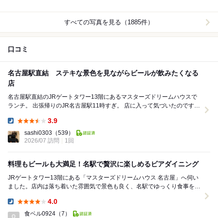
すべての写真を見る（1885件）
口コミ
名古屋駅直結 ステキな景色を見ながらビールが飲みたくなる
店
名古屋駅直結のJRゲートタワー13階にあるマスターズドリームハウスで
ランチ。 出張帰りのJR名古屋駅11時すぎ。 店に入って気づいたのですが
サントリープロデュースの店なのかな？...
3.9
Dinner:
sashi0303
（539）
2026/07 訪問
1回
料理もビールも大満足！名駅で贅沢に楽しめるビアダイニング
JRゲートタワー13階にある「マスターズドリームハウス 名古屋」へ伺い
ました。店内は落ち着いた雰囲気で景色も良く、名駅でゆっくり食事を楽
しみたい時にぴったりのお店です。料理はどれも...
4.0
Dinner:
食ベル0924
（7）