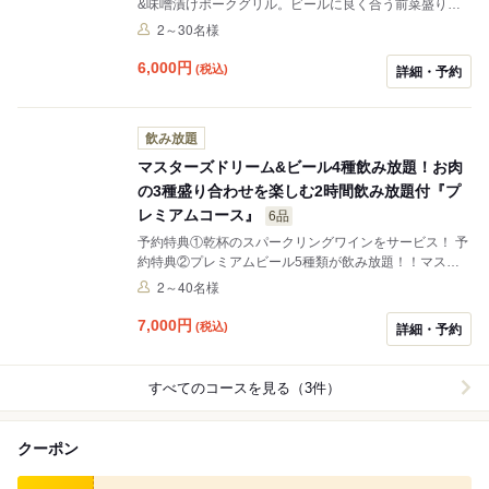
&味噌漬けポークグリル。ビールに良く合う前菜盛り合
わせ、ローストビーフのチョレギサラダ、海老フライ&
2～30名様
フィッシュフライ&ポテトフライ盛り合わせ、豚肉の山
椒炒め、〆に国産牛のガーリックピラフを堪能できるコ
6,000
円
(税込)
詳細・予約
ースです！
飲み放題
マスターズドリーム&ビール4種飲み放題！お肉
の3種盛り合わせを楽しむ2時間飲み放題付『プ
レミアムコース』
6品
予約特典①乾杯のスパークリングワインをサービス！ 予
約特典②プレミアムビール5種類が飲み放題！！マスタ
ーズドリームも飲み放題です♪
2～40名様
7,000
円
(税込)
詳細・予約
すべてのコースを見る（3件）
クーポン
食べログ クーポン