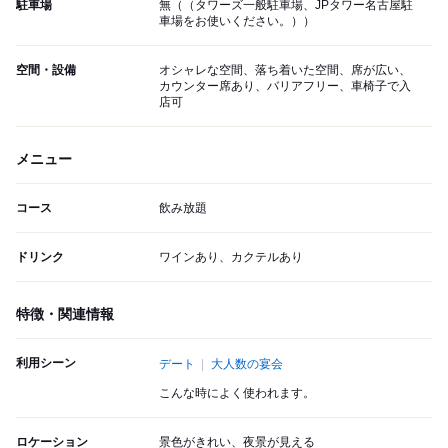
駐車場
無（（タワーズ一般駐車場、JPタワー名古屋駐
車場をお使いください。））
空間・設備
オシャレな空間、落ち着いた空間、席が広い、
カウンター席あり、バリアフリー、車椅子で入
店可
メニュー
コース
飲み放題
ドリンク
ワインあり、カクテルあり
特徴・関連情報
利用シーン
デート
大人数の宴会
こんな時によく使われます。
ロケーション
景色がきれい、夜景が見える