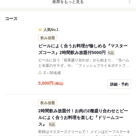
座席をもっと見る
コース
人気No.1
飲み放題
ビールによく合うお料理が愉しめる『マスター
ズコース』2時間飲み放題付5000円
6品
ビールに合う「前菜盛り合わせ」から始まり、「生ハム
と水菜のサラダ」や、「フィッシュフライ＆ポテトフラ
イ」、「しらすと万願寺唐辛子のピザ」メインは「味噌
2～30名様
漬けポークグリル&ビーフステーキ」をご用意！〆はみ
かわもち豚のガーリックピラフ！大満足のコースです♪
5,000
円
(税込)
詳細・予約
飲み放題では、最初の1杯、乾杯でザ・プレミアム・モ
ルツ マスターズドリームがお楽しみ頂けます。
飲み放題
2時間飲み放題付！お肉の2種盛り合わせとビー
ルによく合うお料理を楽しむ『ドリームコー
ス』
6品
乾杯はマスターズドリームで！ メインはビーフステーキ