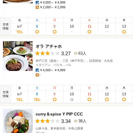
￥4,000～￥4,999
夜の予算
￥2,000～￥2,999
昼の予算
金
土
日
月
火
水
木
空席
7
8
9
10
11
12
13
8
/
情報
オラ アチャホ
3.27
63人
神戸三宮（阪急）、三宮（神戸市営）、旧居留地・大丸前
イタリアン、パスタ、バル
￥4,000～￥4,999
夜の予算
-
昼の予算
金
土
日
月
火
水
木
空席
7
8
9
10
11
12
13
8
/
情報
curry＆spice Y PIP CCC
3.34
38人
山鼻９条、東本願寺前、中島公園通
カレー