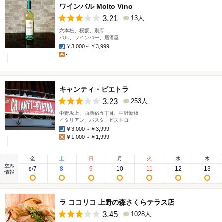
ワインバル Molto Vino
3.21
13人
六本松、桜坂、別府
バル、ワインバー、居酒屋
￥3,000～￥3,999
夜の予算
-
昼の予算
キャンティ・ピエトラ
3.23
253人
中野坂上、西新宿五丁目、中野新橋
イタリアン、パスタ、ビストロ
￥3,000～￥3,999
夜の予算
￥1,000～￥1,999
昼の予算
金
土
日
月
火
水
木
空席
7
8
9
10
11
12
13
8
/
情報
ラ ココリコ 上野の森さくらテラス店
3.45
1028人