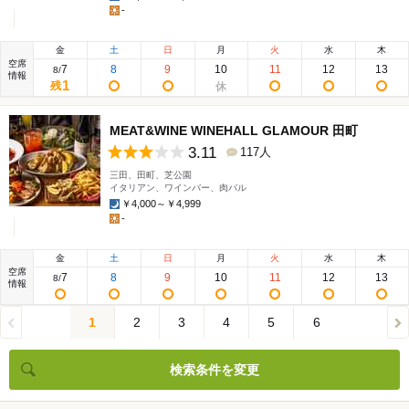
夜の予算
-
昼の予算
金
土
日
月
火
水
木
空席
7
8
9
10
11
12
13
8
/
情報
1
残
MEAT&WINE WINEHALL GLAMOUR 田町
3.11
117人
三田、田町、芝公園
イタリアン、ワインバー、肉バル
￥4,000～￥4,999
夜の予算
-
昼の予算
金
土
日
月
火
水
木
空席
7
8
9
10
11
12
13
8
/
情報
1
2
3
4
5
6
検索条件を変更