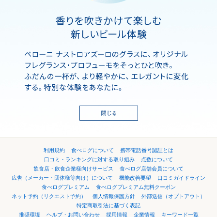
利用規約
食べログについて
携帯電話番号認証とは
口コミ・ランキングに対する取り組み
点数について
飲食店・飲食企業様向けサービス
食べログ店舗会員について
広告（メーカー・団体様等向け）について
機能改善要望
口コミガイドライン
食べログプレミアム
食べログプレミアム無料クーポン
ネット予約（リクエスト予約）
個人情報保護方針
外部送信（オプトアウト）
特定商取引法に基づく表記
推奨環境
ヘルプ・お問い合わせ
採用情報
企業情報
キーワード一覧