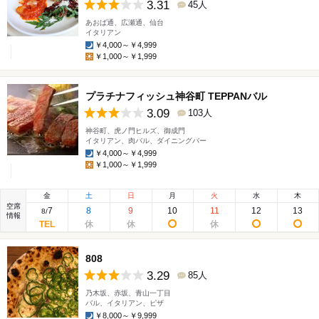
3.31
45人
あおば通、広瀬通、仙台
イタリアン
￥4,000～￥4,999
夜の予算
￥1,000～￥1,999
昼の予算
プラチナフィッシュ神谷町 TEPPANバル
3.09
103人
神谷町、虎ノ門ヒルズ、御成門
イタリアン、肉バル、ダイニングバー
￥4,000～￥4,999
夜の予算
￥1,000～￥1,999
昼の予算
金
土
日
月
火
水
木
空席
7
8
9
10
11
12
13
8
/
情報
808
3.29
85人
乃木坂、赤坂、青山一丁目
バル、イタリアン、ピザ
￥8,000～￥9,999