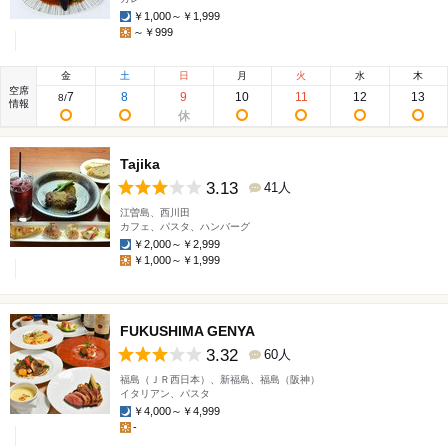
￥1,000～￥1,999
夜の予算
～￥999
昼の予算
金
土
日
月
火
水
木
空席
7
8
9
10
11
12
13
8
/
情報
Tajika
3.13
41人
江曽島、西川田
カフェ、パスタ、ハンバーグ
￥2,000～￥2,999
夜の予算
￥1,000～￥1,999
昼の予算
FUKUSHIMA GENYA
3.32
60人
福島（ＪＲ西日本）、新福島、福島（阪神）
イタリアン、パスタ
￥4,000～￥4,999
夜の予算
-
昼の予算