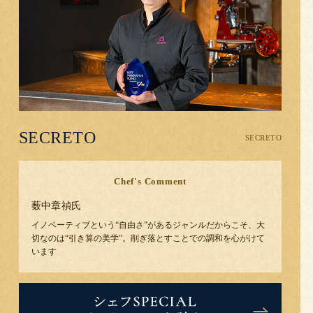
SECRETO
Chef's Comment
薮中章禎
氏
イノベーティブという“自由さ”があるジャンルだからこそ、大
切なのは“引き算の美学”。削ぎ落とすことでの調和を心がけて
います