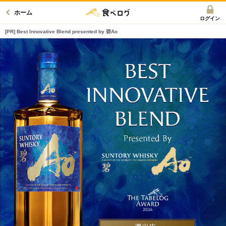
ホーム
ログイン
[PR] Best Innovative Blend presented by 碧Ao