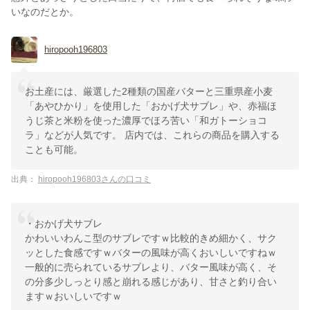
いなのだとか。
hiropooh196803
お土産には、厳選した2種類の国産バターと三重県産小麦
「あやひかり」を使用した「おかげ犬サブレ」や、赤福ほ
うじ茶と米粉を使った濃厚でほろ苦い「和ガトーショコ
ラ」などが人気です。 店内では、これらの商品を購入する
ことも可能。
出典：
hiropooh196803さんの口コミ
・おかげ犬サブレ
かわいいわんこ型のサブレですｗ比較的きめ細かく、サク
ッとした食感ですｗバターの風味が高くおいしいですねｗ
一般的に売られているサブレより、バター風味が高く、そ
の分多少しっとり感と崩れる感じがあり、甘さと釣り合い
ますｗおいしいですｗ