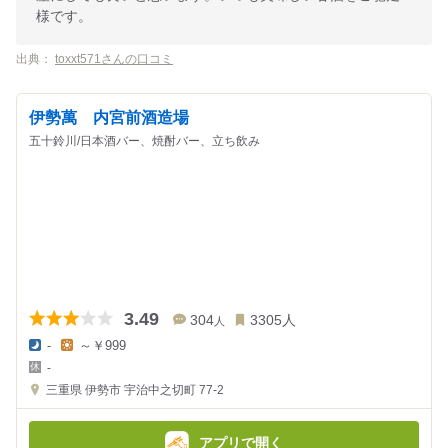
様です。
出典：
toxxt571さんの口コミ
伊勢萬 内宮前酒造場
五十鈴川/日本酒バー、焼酎バー、立ち飲み
3.49
304
3305
人
人
-
～￥999
夜
昼
-
の
の
金
金
三重県
伊勢市 宇治中之切町 77-2
額
額
:
:
アプリで開く