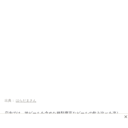
出典：
はらだまさん
店内では、地ビールを含めた種類豊富なビールの飲み比べを楽し
む人が多いようです。