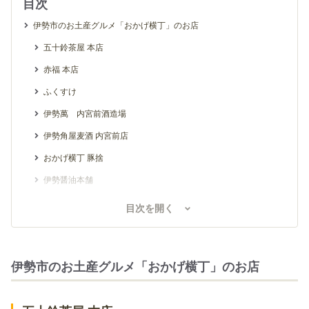
目次
伊勢市のお土産グルメ「おかげ横丁」のお店
五十鈴茶屋 本店
赤福 本店
ふくすけ
伊勢萬 内宮前酒造場
伊勢角屋麦酒 内宮前店
おかげ横丁 豚捨
伊勢醤油本舗
若松屋
目次を開く
伊勢市のお土産グルメ「おはらい町」のお店
へんばや商店 おはらい町店
伊勢市のお土産グルメ「おかげ横丁」のお店
藤屋窓月堂 本店
伊勢市のお土産グルメ「伊勢神宮内宮前」のお店