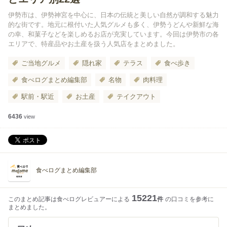
伊勢市は、伊勢神宮を中心に、日本の伝統と美しい自然が調和する魅力
的な街です。地元に根付いた人気グルメも多く、伊勢うどんや新鮮な海
の幸、和菓子などを楽しめるお店が充実しています。今回は伊勢市の各
エリアで、特産品やお土産を扱う人気店をまとめました。
ご当地グルメ
隠れ家
テラス
食べ歩き
食べログまとめ編集部
名物
肉料理
駅前・駅近
お土産
テイクアウト
6436
view
食べログまとめ編集部
15221
このまとめ記事は食べログレビュアーによる
件
の口コミを参考に
まとめました。