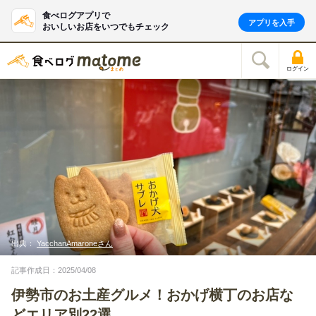
食べログアプリで
アプリを入手
おいしいお店をいつでもチェック
ログイン
出典：
YacchanAmaroneさん
記事作成日：2025/04/08
伊勢市のお土産グルメ！おかげ横丁のお店な
どエリア別22選