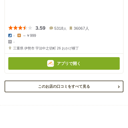
3.59
5318
36067
人
人
-
～￥999
夜
昼
-
の
の
金
金
三重県
伊勢市 宇治中之切町 26
おかげ横丁
額
額
:
:
アプリで開く
このお店の口コミをすべて見る