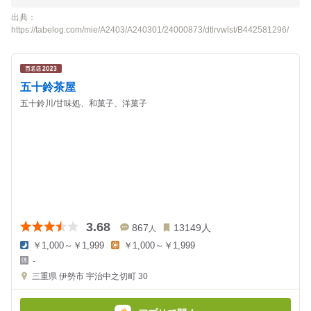
出典：
https://tabelog.com/mie/A2403/A240301/24000873/dtlrvwlst/B442581296/
五十鈴茶屋
五十鈴川/甘味処、和菓子、洋菓子
3.68
867
13149
人
人
￥1,000～￥1,999
￥1,000～￥1,999
夜
昼
-
の
の
金
金
三重県
伊勢市 宇治中之切町 30
額
額
:
: