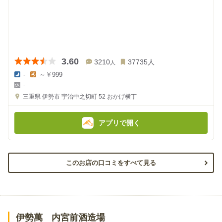
3.60
3210
37735
人
人
-
～￥999
夜
昼
-
の
の
金
金
三重県
伊勢市 宇治中之切町 52
おかげ横丁
額
額
:
:
アプリで開く
このお店の口コミをすべて見る
伊勢萬 内宮前酒造場