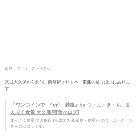
出典：
つ・よ・き・ちさん
京成大久保から北側、商店街より１本 東側の通り沿いにありま
す
『ワンコインで ^m^ 満腹』by つ・よ・き・ち : ま
んぷく食堂 大久保店[食べログ]
まんぷく食堂 大久保店 (京成大久保/定食・食堂)へのつ・よ・き・ち
さんの口コミです。