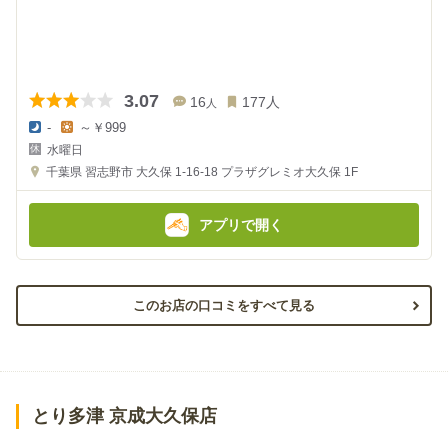
3.07
16
177
人
人
-
～￥999
夜
昼
水曜日
の
の
金
金
千葉県
習志野市 大久保 1-16-18
プラザグレミオ大久保 1F
額
額
:
:
アプリで開く
このお店の口コミをすべて見る
とり多津 京成大久保店