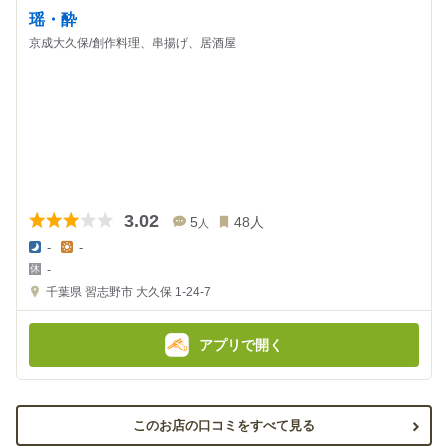
瑶・酔
京成大久保/創作料理、串揚げ、居酒屋
3.02
5
48
人
人
-
-
夜
昼
-
の
の
金
金
千葉県
習志野市 大久保 1-24-7
額
額
:
:
アプリで開く
このお店の口コミをすべて見る