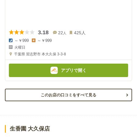
3.18
22
425
人
人
～￥999
～￥999
夜
昼
火曜日
の
の
金
金
千葉県
習志野市 本大久保 3-3-8
額
額
:
:
アプリで開く
このお店の口コミをすべて見る
生香園 大久保店