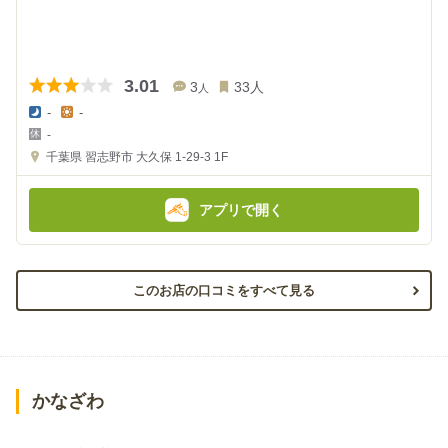
3.01
3
33
人
人
-
-
夜
昼
-
の
の
金
金
千葉県
習志野市 大久保 1-29-3
1F
額
額
:
:
アプリで開く
このお店の口コミをすべて見る
かなざわ