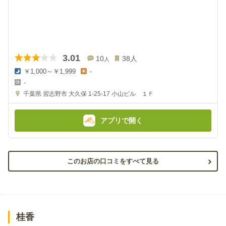
3.01
10
38
人
人
￥1,000～￥1,999
-
夜
昼
-
の
の
金
金
千葉県
習志野市 大久保 1-25-17
小山ビル １Ｆ
額
額
:
:
アプリで開く
このお店の口コミをすべて見る
桂香