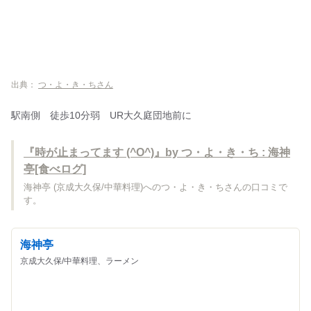
出典：
つ・よ・き・ちさん
駅南側 徒歩10分弱 UR大久庭団地前に
『時が止まってます (^O^)』by つ・よ・き・ち : 海神
亭[食べログ]
海神亭 (京成大久保/中華料理)へのつ・よ・き・ちさんの口コミで
す。
海神亭
京成大久保/中華料理、ラーメン