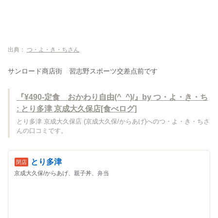
出典：
つ・よ・き・ちさん
サンロード商店街 習志野スポーツ交差点前です
『¥490-定食 おかわり自由(^_^)/』by つ・よ・き・ち
: とり多津 京成大久保店[食べログ]
とり多津 京成大久保店 (京成大久保/からあげ)へのつ・よ・き・ちさ
んの口コミです。
とり多津
京成大久保/からあげ、親子丼、弁当