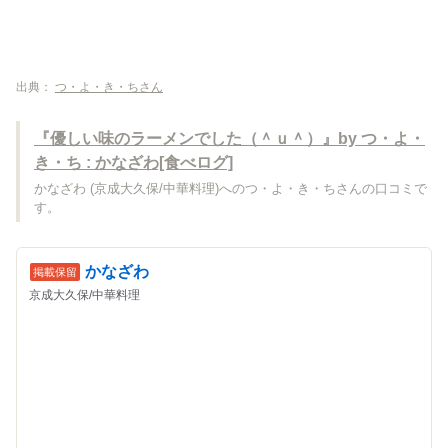
出典：
つ・よ・き・ちさん
『優しい味のラーメンでした（＾ｕ＾）』by つ・よ・
き・ち : かなざわ[食べログ]
かなざわ (京成大久保/中華料理)へのつ・よ・き・ちさんの口コミで
す。
かなざわ
京成大久保/中華料理