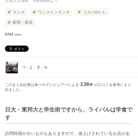
京成大久保駅 Wikipediaより
ランチ
ワンコインランチ
コスパがいい
駅前・駅近
5707
view
つ・よ・き・ち
136
このまとめ記事は食べログレビュアーによる
件
の口コミを参考にまと
めました。
日大・東邦大と学生街ですから、ライバルは学食で
す
訪問時期が古いものもありますので、値上げされているお店があ