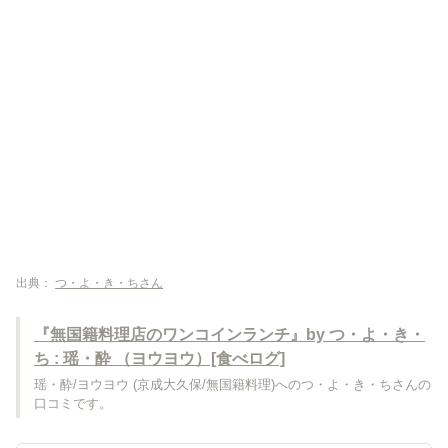
出典：
つ・よ・き・ちさん
『無国籍料理店のワンコインランチ』by つ・よ・き・
ち : 瑶・酔 （ヨウヨウ）[食べログ]
瑶・酔/ヨウヨウ (京成大久保/無国籍料理)へのつ・よ・き・ちさんの
口コミです。