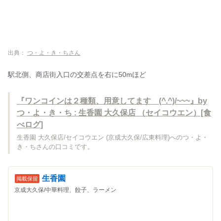
出典：
つ・よ・き・ちさん
駅北側、商店街入口の交差点を右に50mほど
『ワンコインは２種類、用意してます (^.^)/~~~』by
つ・よ・き・ち : 生香園 大久保店 （セイコウエン）[食
べログ]
生香園 大久保店/セイコウエン (京成大久保/広東料理)へのつ・よ・
き・ちさんの口コミです。
生香園
京成大久保/中華料理、餃子、ラーメン