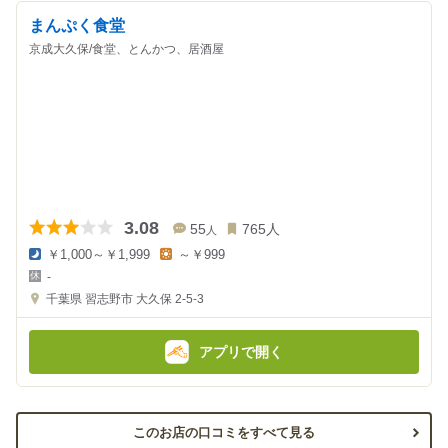
まんぷく食堂
京成大久保/食堂、とんかつ、居酒屋
3.08
55
765
人
人
￥1,000～￥1,999
～￥999
夜
昼
-
の
の
金
金
千葉県
習志野市 大久保 2-5-3
額
額
:
:
アプリで開く
このお店の口コミをすべて見る