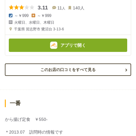
3.11
11
140
人
人
～￥999
～￥999
夜
昼
火曜日、水曜日、木曜日
の
の
金
金
千葉県
習志野市 鷺沼台 3-13-6
額
額
:
:
アプリで開く
このお店の口コミをすべて見る
一番
から揚げ定食 ￥550-
＊2013.07 訪問時の情報です