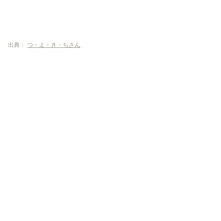
出典：
つ・よ・き・ちさん