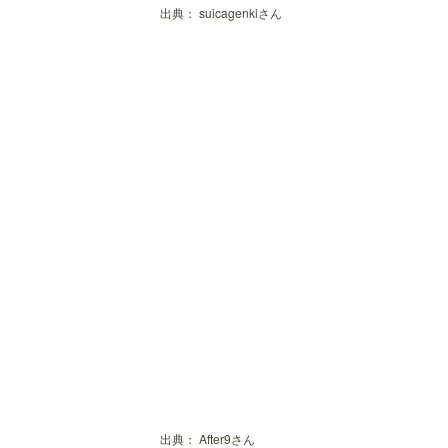
京鼎樓 ららぽーと豊洲店
出典：
suicagenkiさん
豊洲エリアでおしゃれなディナー！美
餃子酒場
豊洲ピッツァバル GIRASOLE
コムフォー アーバンドック ららぽ
韓美膳 ららぽーと豊洲店
サロン卵と私 ららぽーと豊洲店
バーミヤン 豊洲店
グランブッフェ ららぽーと 豊洲
出典：
After9さん