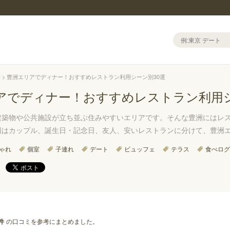
場
豊洲エリアでディナー！おすすめレストラン利用シーン別30選
アでディナー！おすすめレストラン利用シ
建築物や公共施設が立ち並ぶ住みやすいエリアです。そんな豊洲にはレ
回はカップル、誕生日・記念日、友人、安いレストランに分けて、豊洲
ゃれ
個室
子連れ
デート
ビュッフェ
テラス
食べログ
の口コミを参考にまとめました。
件