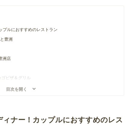
ップルにおすすめのレストラン
ーと豊洲
豊洲店
カゴピザ＆グリル
目次を開く
生日・記念日におすすめのレストラン
race
ディナー！カップルにおすすめのレス