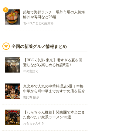
築地で海鮮ランチ！場外市場の人気海
鮮丼や寿司など28選
食べログまとめ編集部
全国の新着グルメ情報まとめ
【BBQ×冷房×東京】暑すぎる夏を回
避しながら楽しめる施設5選！
味の言語化
恵比寿で人気の中華料理店5選｜本格
中華から町中華までおすすめ店を紹介
恵比寿 散歩
【わらちゃん推薦】関東圏で本当にま
た食べたい家系ラーメン13選
わらちゃん410