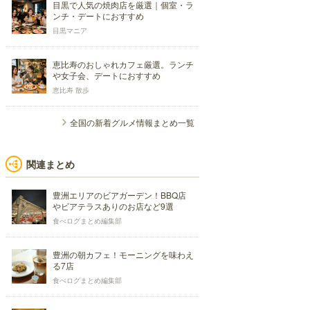
目黒で人気の焼肉店を厳選｜個室・ラ
ンチ・デートにおすすめ
目黒マニア
恵比寿のおしゃれカフェ厳選。ランチ
や女子会、デートにおすすめ
恵比寿 散歩
全国の新着グルメ情報まとめ一覧
関連まとめ
豊洲エリアのビアガーデン！BBQ店
やビアテラスありのお店など9選
食べログまとめ編集部
豊洲の朝カフェ！モーニングを味わえ
る7店
食べログまとめ編集部