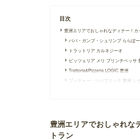
目次
豊洲エリアでおしゃれなディナー！カ
ババ・ガンプ・シュリンプ ららぽ
トラットリア カルネジーオ
ピッツェリア メリ プリンチペッサ 
Trattoria&Pizzeria LOGIC 豊洲
ブッチャー・リパブリック 豊洲 シ
PIZZA SALVATORE CUOMO 豊洲
アロハテーブル ららぽーと豊洲3
豊洲エリアでおしゃれなディナー！誕
THE PENTHOUSE with weekend ter
豊洲エリアでおしゃれな
トラットリアボッソ
トラン