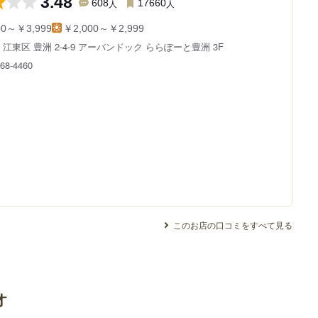
3.48
608
人
17660
人
00～￥3,999
￥2,000～￥2,999
都
江東区 豊洲 2-4-9
アーバンドック ららぽーと豊洲 3F
868-4460
このお店の口コミをすべて見る
オ