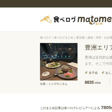
食べログ
食べログまとめ
東京都
築地・湾岸・お台
豊洲エリ
豊洲は近代的な
ます。そこで今
女子会
おし
8835
view
出典：
ミニマキシさん
7805
このまとめ記事は食べログレビュアーによる