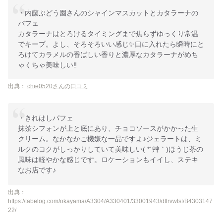
・内藤ぶどう園さんのシャインマスカットとカタラーナの
パフェ
カタラーナはとろけるタイミングまで焦らずゆっくり常温
でキープ。よし、そろそろいい感じ✨口に入れたら瞬時にと
ろけてカラメルの香ばしい香りと濃厚なカタラーナがめち
ゃくちゃ美味しい‼️
出典：
chie0520さんの口コミ
・きれはしパフェ
抹茶シフォンが上と底にあり、チョコソースがかかった生
クリーム。なかなかご機嫌な一品ですよ♪ジェラートは、ミ
ルクのコクがしっかりしていて美味しい( *´艸｀)ほうじ茶の
風味は軽やかな感じです。ロケーションもイイし、ステキ
なお店です♪
出典：
https://tabelog.com/okayama/A3304/A330401/33001943/dtlrvwlst/B4303147
22/