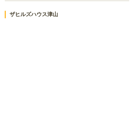
津山市内でパフェがおすすめのお店【東津山駅周辺】
ピザカフェ 水のや
ザヒルズハウス津山
t.cafe
倉式珈琲店 山陽マルナカ津山川崎店
サンマルクカフェ イオンモール津山店
津山市内でパフェがおすすめのお店【津山口駅周辺】
サンピエール
ジョイフル 津山店