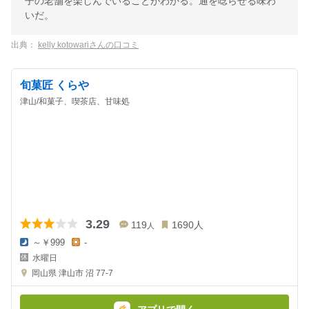
子の老舗を楽しんでいることがわかる。通を唸らせる味わ
いだ。
出典：
kelly kotowariさんの口コミ
旬菓匠 くらや
津山/和菓子、喫茶店、甘味処
3.29
119
1690
人
人
～￥999
-
夜
昼
水曜日
の
の
金
金
岡山県
津山市 沼 77-7
額
額
:
: