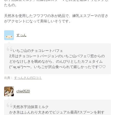
たもの。
天然氷を使用したフワフワの氷が絶品で、練乳エスプーマの甘さ
がアクセントになって美味しいそうです。
すっん
・いちご山のチョコレートパフェ
2月はチョコレートバージョンのいちご山パフェ♡窓からの
どかなけしきを眺めながら、のんびりとしたカフェタイム
(ᐢˊo̴̶̷̤ ̫ o̴̶̷̤ˋᐢ)〜〜。いちごが沢山食べられて嬉しかったです♡♡
出典：
すっんさんの口コミ
chie0520
・天然氷宇治抹茶ミルク
かき氷はふんわり大きめでビジュアル最高‼️スプーンを刺す