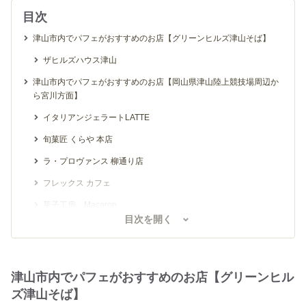
目次
津山市内でパフェがおすすめのお店【グリーンヒルズ津山そば】
ザヒルズハウス津山
津山市内でパフェがおすすめのお店【岡山県津山陸上競技場周辺か
ら宮川方面】
イタリアンジェラートLATTE
旬菓匠 くらや 本店
ラ・プロヴァンス 柳通り店
フレックス カフェ
菓子工房 Macaron
目次を開く
津山市内でパフェがおすすめのお店【津山駅から津山城周辺】
田町文化store
トマト＆オニオン 津山駅前店
津山市内でパフェがおすすめのお店【グリーンヒル
ズ津山そば】
アイス工房 優