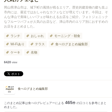
岡山県津山市は、城下町の風情が残るエリア。歴史的建造物の建ち並ぶ
市内には、最近ではおしゃれなカフェなどが増えています。今回は、そ
んな津山で美味しいパフェが味わえるお店をご紹介。フォトジェニック
なフルーツパフェが人気のお店など、津山市内のエリア別におすすめの
お店をまとめました。
ランチ
おしゃれ
モーニング・朝食
Wi-Fiあり
テラス
食べログまとめ編集部
ケーキ
名物
6420
view
食べログまとめ編集部
465
このまとめ記事は食べログレビュアーによる
件
の口コミを参考にまと
めました。