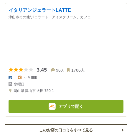
イタリアンジェラートLATTE
津山市その他/ジェラート・アイスクリーム、カフェ
3.45
96
1706
人
人
-
～￥999
夜
昼
水曜日
の
の
金
金
岡山県
津山市 大田 750-1
額
額
:
:
アプリで開く
このお店の口コミをすべて見る