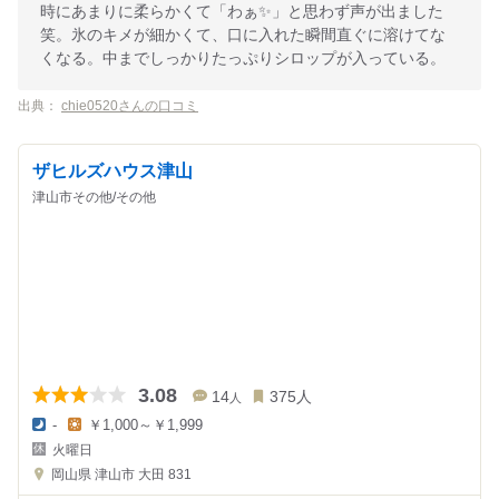
時にあまりに柔らかくて「わぁ✨」と思わず声が出ました
笑。氷のキメが細かくて、口に入れた瞬間直ぐに溶けてな
くなる。中までしっかりたっぷりシロップが入っている。
出典：
chie0520さんの口コミ
ザヒルズハウス津山
津山市その他/その他
3.08
14
375
人
人
-
￥1,000～￥1,999
夜
昼
火曜日
の
の
金
金
岡山県
津山市 大田 831
額
額