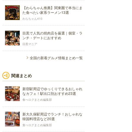
【わらちゃん推薦】関東圏で本当にま
た食べたい家系ラーメン13選
わらちゃん410
目黒で人気の焼肉店を厳選｜個室・ラ
ンチ・デートにおすすめ
目黒マニア
全国の新着グルメ情報まとめ一覧
関連まとめ
新宿駅周辺でゆっくりできるおしゃれ
なカフェ！駅出口別おすすめ23選
食べログまとめ編集部
新大久保駅周辺でランチ！おしゃれな
韓国料理店など20選
食べログまとめ編集部