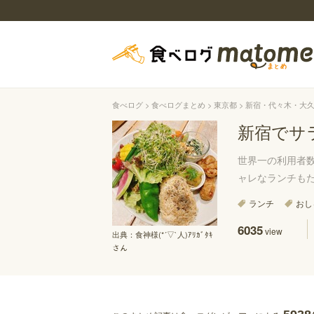
食べログ
食べログまとめ
東京都
新宿・代々木・大
新宿でサ
世界一の利用者
ャレなランチも
ランチ
おし
6035
view
出典：
食神様(*´▽`人)ｱﾘｶﾞﾀｷ
さん