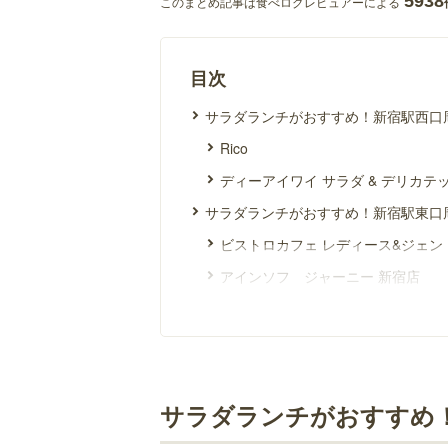
5938
このまとめ記事は食べログレビュアーによる
目次
サラダランチがおすすめ！新宿駅西口
Rico
ディーアイワイ サラダ & デリカテ
サラダランチがおすすめ！新宿駅東口
ビストロカフェ レディース&ジェン
アインソフ ジャーニー 新宿店
ハンド ベイクス
アナログ 新宿
サラダランチがおすすめ！新宿駅南口
ベーカリー&レストラン 沢村 新宿
サラダランチがおすすめ
BOWLS cafe