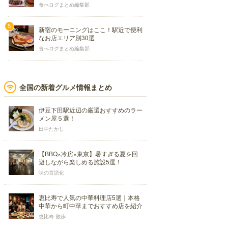
食べログまとめ編集部
新宿のモーニングはここ！駅近で便利
なお店エリア別30選
食べログまとめ編集部
全国の新着グルメ情報まとめ
伊豆下田駅近辺の厳選おすすめのラー
メン屋５選！
田中たかし
【BBQ×冷房×東京】暑すぎる夏を回
避しながら楽しめる施設5選！
味の言語化
恵比寿で人気の中華料理店5選｜本格
中華から町中華までおすすめ店を紹介
恵比寿 散歩