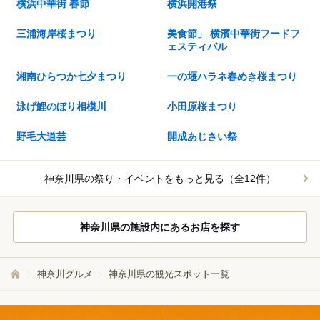
横浜中華街 春節
横浜開港祭
三浦海岸桜まつり
美食節」 横濱中華街フードフ
ェスティバル
湘南ひらつか七夕まつり
一の堰ハラネ春めき桜まつり
泳げ鯉のぼり相模川
小田原桜まつり
野毛大道芸
開成あじさい祭
神奈川県の祭り・イベントを
もっと見る（全12件）
神奈川県の施設内にあるお店を探す
神奈川グルメ
神奈川県の観光スポット一覧