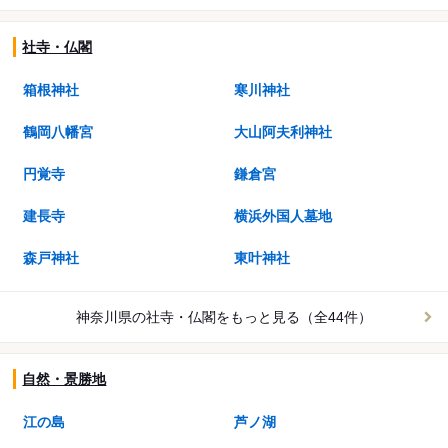
社寺・仏閣
箱根神社
寒川神社
鶴岡八幡宮
大山阿夫利神社
円覚寺
鎌倉宮
建長寺
横浜外国人墓地
森戸神社
東叶神社
神奈川県の社寺・仏閣を
もっと見る（全44件）
自然・景勝地
江の島
芦ノ湖