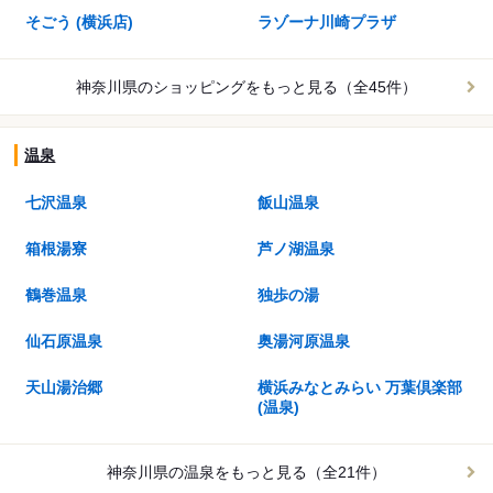
そごう (横浜店)
ラゾーナ川崎プラザ
神奈川県のショッピングを
もっと見る（全45件）
温泉
七沢温泉
飯山温泉
箱根湯寮
芦ノ湖温泉
鶴巻温泉
独歩の湯
仙石原温泉
奥湯河原温泉
天山湯治郷
横浜みなとみらい 万葉倶楽部
(温泉)
神奈川県の温泉を
もっと見る（全21件）