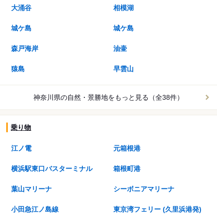
大涌谷
相模湖
城ケ島
城ケ島
森戸海岸
油壷
猿島
早雲山
神奈川県の自然・景勝地を
もっと見る（全38件）
乗り物
江ノ電
元箱根港
横浜駅東口バスターミナル
箱根町港
葉山マリーナ
シーボニアマリーナ
小田急江ノ島線
東京湾フェリー (久里浜港発)