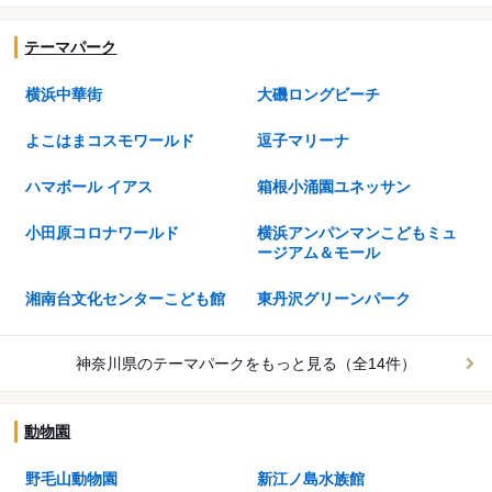
テーマパーク
横浜中華街
大磯ロングビーチ
よこはまコスモワールド
逗子マリーナ
ハマボール イアス
箱根小涌園ユネッサン
小田原コロナワールド
横浜アンパンマンこどもミュ
ージアム＆モール
湘南台文化センターこども館
東丹沢グリーンパーク
神奈川県のテーマパークを
もっと見る（全14件）
動物園
野毛山動物園
新江ノ島水族館