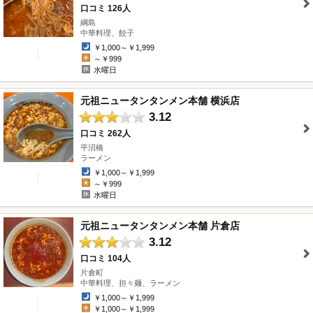
口コミ 126人
綱島
" />
中華料理、餃子
￥1,000～￥1,999
～￥999
水曜日
元祖ニュータンタンメン本舗 横浜店
3.12
口コミ 262人
平沼橋
" />
ラーメン
￥1,000～￥1,999
～￥999
水曜日
元祖ニュータンタンメン本舗 片倉店
3.12
口コミ 104人
片倉町
" />
中華料理、担々麺、ラーメン
￥1,000～￥1,999
￥1,000～￥1,999