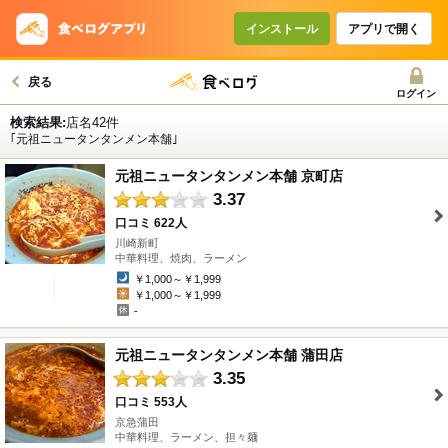
インストール
アプリで開く
戻る
ログイン
検索結果:
店名42件
｢元祖ニュータンタンメン本舗｣
元祖ニュータンタンメン本舗 京町店
3.37
口コミ 622人
川崎新町
" />
中華料理、焼肉、ラーメン
￥1,000～￥1,999
￥1,000～￥1,999
-
元祖ニュータンタンメン本舗 蒲田店
3.35
口コミ 553人
京急蒲田
" />
中華料理、ラーメン、担々麺