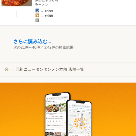
伊勢佐木長者町
" />
ラーメン
～￥999
～￥999
-
さらに読み込む...
次の21件～40件／全42件の検索結果
元祖ニュータンタンメン本舗 店舗一覧