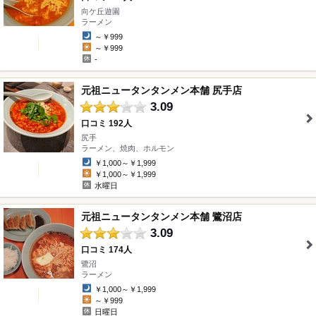
向ケ丘遊園
" />
ラーメン
～￥999
～￥999
-
元祖ニュータンタンメン本舗 尻手店
3.09
口コミ 192人
尻手
" />
ラーメン、焼肉、ホルモン
￥1,000～￥1,999
￥1,000～￥1,999
水曜日
元祖ニュータンタンメン本舗 鷺沼店
3.09
口コミ 174人
鷺沼
" />
ラーメン
￥1,000～￥1,999
～￥999
日曜日