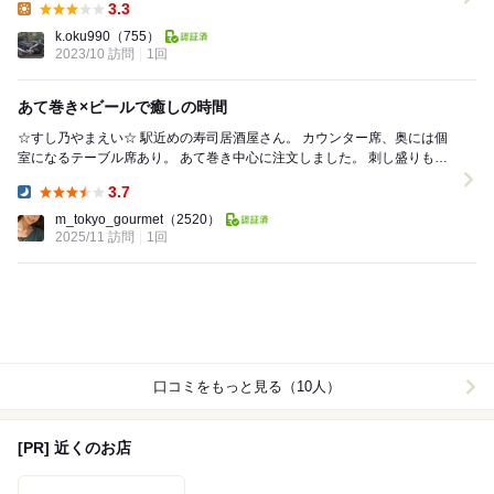
3.3
Lunch:
k.oku990
（755）
2023/10 訪問
1回
あて巻き×ビールで癒しの時間
☆すし乃やまえい☆ 駅近めの寿司居酒屋さん。 カウンター席、奥には個
室になるテーブル席あり。 あて巻き中心に注文しました。 刺し盛りも種
類豊富で豪華！新鮮で色鮮やか...
3.7
Dinner:
m_tokyo_gourmet
（2520）
2025/11 訪問
1回
口コミをもっと見る（10人）
[PR] 近くのお店