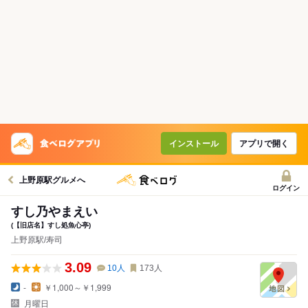
インストール
アプリで開く
上野原駅グルメへ
ログイン
すし乃やまえい
(【旧店名】すし処魚心亭)
上野原駅/寿司
3.09
10
人
173
人
-
￥1,000～￥1,999
月曜日