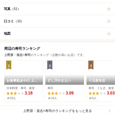
写真
（51）
口コミ
（10）
地図
周辺の寿司ランキング
上野原・道志
×
寿司
のランキング（点数の高いお店）です。
1
2
3
お食事処あやの 上野
すし乃やまえい
十五夜本店
原本店
日本料理、寿司、食堂
寿司
寿司、うなぎ、食堂
3.18
3.09
3.03
33人
10人
5人
上野原・道志×寿司
のランキングをもっと見る