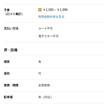
￥1,000～￥1,999
予算
（口コミ集計）
利用金額分布を見る
支払い方法
カード不可
電子マネー不可
席・設備
個室
有
貸切
可
禁煙・喫煙
全席禁煙
駐車場
有（20台）