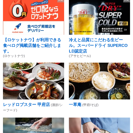
PR
PR
【ロケットナウ】が利用できる
冷えと品質にこだわる生ビー
食べログ掲載店舗をご紹介しま
ル。スーパードライ SUPERCO
す。
LD認定店
(ロケットナウ)
(アサヒビール)
レッドロブスター 甲府店
一草庵
(酒折/シ
(甲府/そば)
ーフード)