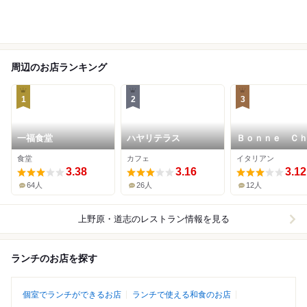
周辺のお店ランキング
1
2
3
一福食堂
ハヤリテラス
Ｂｏｎｎｅ Ｃ
ｚ ＴＡＫＡ
食堂
カフェ
イタリアン
3.38
3.16
3.12
64人
26人
12人
上野原・道志
のレストラン情報を見る
ランチのお店を探す
個室でランチができるお店
ランチで使える和食のお店