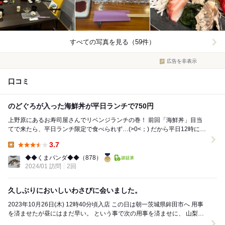
すべての写真を見る（59件）
広告を非表示
口コミ
のどぐろが入った海鮮丼が平日ランチで750円
上野原にあるお寿司屋さんでリベンジランチの巻！ 前回「海鮮丼」目当
てで来たら、平日ランチ限定で食べられず…(⁠>⁠0⁠<⁠；⁠) だから平日12時にリ
ベンジに来ましたよ!!!!...
3.7
Lunch:
◆◆くまパンダ◆◆
（878）
2024/01 訪問
2回
久しぶりにおいしいわさびに会いました。
2023年10月26日(木) 12時40分頃入店 この日は朝一茨城県鉾田市へ 用事
を済ませたが昼にはまだ早い。 という事で次の用事を済ませに、 山梨県
上野原市へ ...