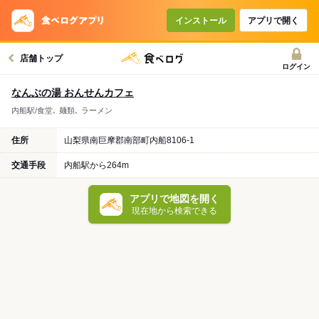
インストール
アプリで開く
店舗トップ
ログイン
なんぶの湯 おんせんカフェ
内船駅/食堂､ 麺類､ ラーメン
住所
山梨県南巨摩郡南部町内船8106-1
交通手段
内船駅から264m
アプリで地図を開く
現在地から検索できる