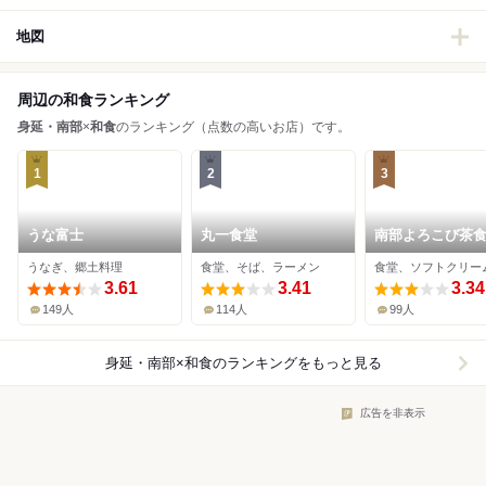
地図
周辺の和食ランキング
身延・南部
×
和食
のランキング（点数の高いお店）です。
1
2
3
うな富士
丸一食堂
南部よろこび茶
うなぎ、郷土料理
食堂、そば、ラーメン
3.61
3.41
3.34
149人
114人
99人
身延・南部×和食
のランキングをもっと見る
広告を非表示