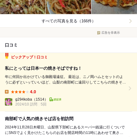
すべての写真を見る（166件）
広告を非表示
口コミ
ピックアップ！口コミ
私にとっては日本一の焼きそばですね！
年に何回か出かけている御殿場遠征。 最近は、ニノ岡ハムとセットのよ
うに必ずといっていいほど、山梨の南部町に遠回りしてこちらの焼きそば
をいただいております。 今日もご多分にもれずやって来ました。 このと
4.0
ころお昼の時間を過ぎるとお好み焼きが売り切れるので、今日は御殿場か
Lunch:
ら寄り道をしないで南部町...
g294koba
（1514）
2024/10 訪問
5回
南部町で人気の焼きそば店を初訪問
2024年11月28日木曜日、山梨県下部町にあるスーパー銭湯に行くついで
にSNSでよく見かけたこちらのお店を開店時間の11時にあわせて奥さん