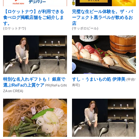
【ロケットナウ】が利用できる
完璧な生ビール体験を。ザ・パ
食べログ掲載店舗をご紹介しま
ーフェクト黒ラベルが飲めるお
す。
店
(ロケットナウ)
(サッポロビール)
特別な名入れギフトも！ 銀座で
すし・うまいもの処 伊津美
(甲府/
選ぶReFaの上質ケア
寿司)
PR(ReFa GIN
ZA on CREA)