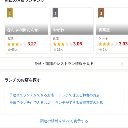
周辺のお店ランキング
1
2
3
なんぶの湯 おんせん
やがわ
香菓堂
カフェ
食堂
食堂
ケーキ
3.27
3.06
3.03
48人
12人
5人
身延・南部
のレストラン情報を見る
ランチのお店を探す
子連れでランチができるお店
ランチで使える和食のお店
座敷でランチができるお店
ランチができる日曜営業のお店
関連の情報をすべて表示する