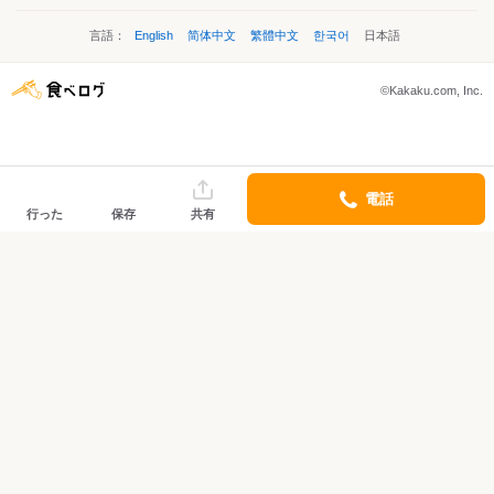
言語：
English
简体中文
繁體中文
한국어
日本語
©Kakaku.com, Inc.
電話
行った
保存
共有