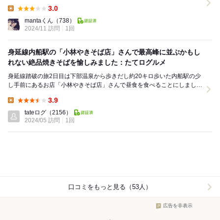
と一緒に初訪問しました。 店内に入...
3.0
Lunch:
mantaくん
（738）
2024/11 訪問
1回
身延線内船駅の「小林やきそば店」さんで最高峰に並ぶかもし
れない絶品焼きそばを愉しみました：たてログルメ
身延線踏破の旅2日目は下部温泉から歩きだし約20キロ歩いた内船駅の少
し手前にあるお店「小林やきそば店」さんで昼食を食べることにしまし
た。県道１０号沿いを歩いて内船駅の手前500m位...
3.9
Lunch:
tateログ
（2156）
2024/05 訪問
1回
口コミをもっと見る（53人）
広告を非表示