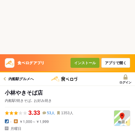
インストール
アプリで開く
内船駅グルメへ
ログイン
小林やきそば店
内船駅/焼きそば､ お好み焼き
3.33
53
人
1353
人
-
￥1,000～￥1,999
月曜日