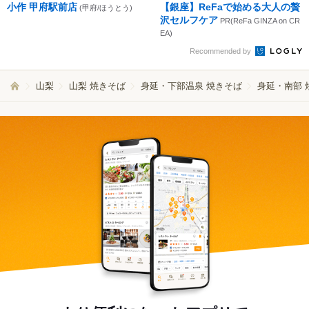
小作 甲府駅前店
【銀座】ReFaで始める大人の贅
(甲府/ほうとう)
沢セルフケア
PR(ReFa GINZA on CR
EA)
Recommended by
山梨
山梨 焼きそば
身延・下部温泉 焼きそば
身延・南部 