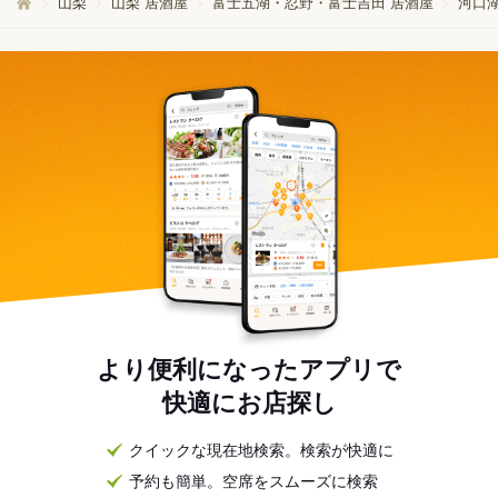
山梨
山梨 居酒屋
富士五湖・忍野・富士吉田 居酒屋
河口湖
より便利になったアプリで
快適にお店探し
クイックな現在地検索。検索が快適に
予約も簡単。空席をスムーズに検索