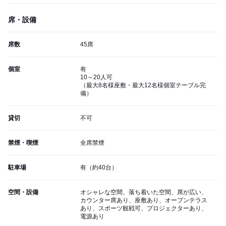
席・設備
席数
45席
個室
有
10～20人可
（最大8名様座敷・最大12名様個室テーブル完
備）
貸切
不可
禁煙・喫煙
全席禁煙
駐車場
有（約40台）
空間・設備
オシャレな空間、落ち着いた空間、席が広い、
カウンター席あり、座敷あり、オープンテラス
あり、スポーツ観戦可、プロジェクターあり、
電源あり