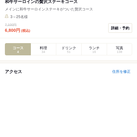
和牛サーロインの贅沢ステーキコース
メインに和牛サーロインステーキがついた贅沢コース
3～25名様
7,100円
詳細・予約
6,800
円
(税込)
コース
料理
ドリンク
ランチ
写真
4
34
51
16
138
アクセス
住所を修正