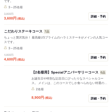
です。
3～25名様
3,900円
詳細・予約
3,600
円
(税込)
こだわりステーキコース
7品
ちょっと贅沢気分！ 最高級USプライムのハラミステーキがメインの人気コー
スです。
3～25名様
4,900円
詳細・予約
4,600
円
(税込)
【2名様用】Specialアニバーサリーコース
6品
お誕生日や特別な記念日にぴったりなスペシャルコー
ス。 メインは、このコースでしか食べられない特選の牛
フィレ肉のパイ包み焼き。 デザートには、メッセージを
2名様
添えたデザートプレートが付いています！
8,900
円
(税込)
詳細・予約