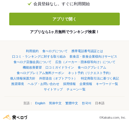
会員登録なし。すぐに利用開始
アプリで開く
アプリなら1ヶ月無料でランキング検索！
利用規約
食べログについて
携帯電話番号認証とは
口コミ・ランキングに対する取り組み
飲食店・飲食企業様向けサービス
食べログ店舗会員について
広告（メーカー・団体様等向け）について
機能改善要望
口コミガイドライン
食べログプレミアム
食べログプレミアム無料クーポン
ネット予約（リクエスト予約）
個人情報保護方針
外部送信（オプトアウト）
特定商取引法に基づく表記
推奨環境
ヘルプ・お問い合わせ
採用情報
企業情報
キーワード一覧
サイトマップ
チェーン一覧
言語：
English
简体中文
繁體中文
한국어
日本語
©Kakaku.com, Inc.