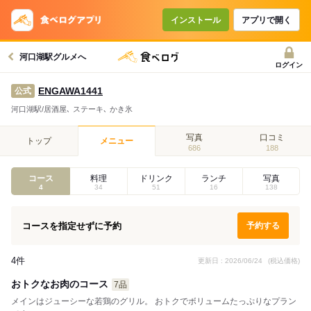
コースで使えるクーポン
戻る
インストール
アプリで開く
河口湖駅グルメへ
クーポンを利用せず予約する
ログイン
ENGAWA1441
公式
河口湖駅/居酒屋､ ステーキ､ かき氷
写真
口コミ
トップ
メニュー
686
188
コース
料理
ドリンク
ランチ
写真
4
34
51
16
138
コースを指定せずに予約
予約する
4件
更新日 : 2026/06/24
(税込価格)
おトクなお肉のコース
7品
メインはジューシーな若鶏のグリル。 おトクでボリュームたっぷりなプラン