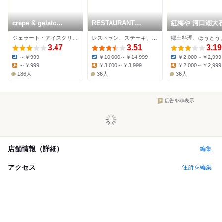
crepe & gelato
RESTAURANT
紅梅や 河口湖大
MONT
ASADOR CarneSio
園店
ジェラート・アイスクリーム
レストラン、ステーキ、イタリアン
3.47
3.51
3.19
～￥999
￥10,000～￥14,999
￥2,000～￥2,999
Dinner:
Dinner:
Dinner:
～￥999
￥3,000～￥3,999
￥2,000～￥2,999
Lunch:
Lunch:
Lunch:
186人
36人
36人
広告を非表示
店舗情報（詳細）
編集
アクセス
住所を編集