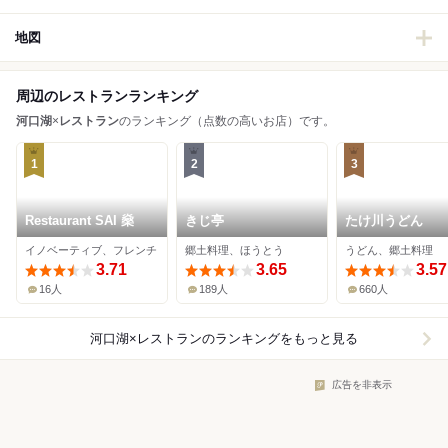
地図
周辺のレストランランキング
河口湖
×
レストラン
のランキング（点数の高いお店）です。
1
2
3
Restaurant SAI 燊
きじ亭
たけ川うどん
イノベーティブ、フレンチ
郷土料理、ほうとう
うどん、郷土料理
3.71
3.65
3.57
16人
189人
660人
河口湖×レストラン
のランキングをもっと見る
広告を非表示