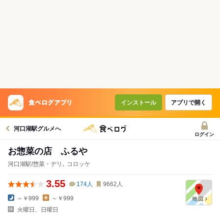
インストール
アプリで開く
河口湖駅グルメへ
ログイン
お惣菜の店 ふるや
河口湖駅/惣菜・デリ､ コロッケ
3.55
174
人
9662
人
～￥999
～￥999
火曜日、日曜日