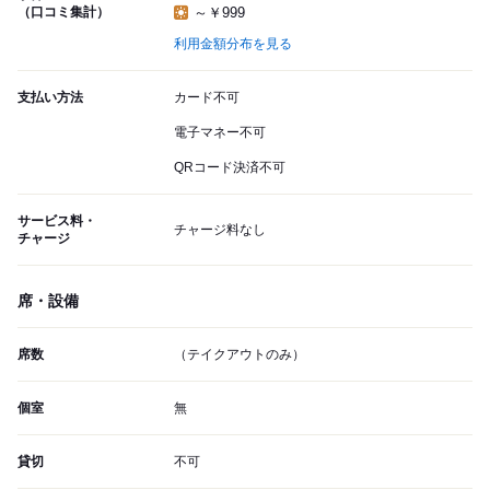
（口コミ集計）
～￥999
利用金額分布を見る
支払い方法
カード不可
電子マネー不可
QRコード決済不可
サービス料・
チャージ料なし
チャージ
席・設備
席数
（テイクアウトのみ）
個室
無
貸切
不可