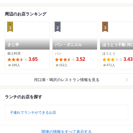
周辺のお店ランキング
1
2
3
きじ亭
パン・ダニエル
ほうとう不動 河口湖
駅前店
郷土料理
パン
ほうとう
3.65
3.52
3.43
189人
152人
471人
河口湖・鳴沢
のレストラン情報を見る
ランチのお店を探す
子連れでランチができるお店
関連の情報をすべて表示する