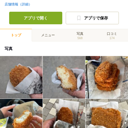
店舗情報（詳細）
アプリで開く
アプリで保存
写真
口コミ
トップ
メニュー
568
174
写真