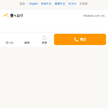
言語：
English
简体中文
繁體中文
한국어
日本語
©Kakaku.com, Inc.
電話
行った
保存
共有