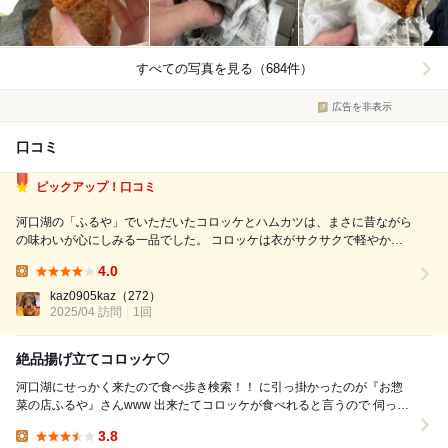
すべての写真を見る（684件）
広告を非表示
口コミ
ピックアップ！口コミ
河口湖の「ふるや」でいただいたコロッケとハムカツは、まさに昔ながら
の味わいが心にしみる一品でした。 コロッケは衣がサクサクで軽やか。
中はしっとりとしたじゃがいもにほんのりと甘みがあり、素材の優しさを
4.0
感じる素朴な味。懐かしさと安心感に包まれるような味わいで、何もつけ
Lunch:
ずとも美味しくいただけました。...
kaz0905kaz
（272）
2025/04 訪問
1回
絶品揚げ立てコロッケ♡
河口湖にせっかく来たので食べ歩き検索！！ に引っ掛かったのが『お惣
菜の店ふるや』さんwww 出来たてコロッケが食べれると言うので 伺って
みました♡ 息子は肉派、娘は魚派、母...
3.8