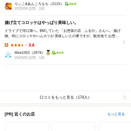
Lunch:
りぃこ&あんころもち
（2115）
2025/08 訪問
1回
揚げ立てコロッケはやっぱり美味しい。
ドライブで河口湖へ。BMしていた 「お惣菜の店 ふるや」さんへ。 揚げ
物、特にコロッケやハムカツが 美味しいとの事ですが、観光地で お惣菜
屋さんが有名って？ と疑問に思い...
3.6
Lunch:
libra1002
（2678）
2025/05 訪問
1回
口コミをもっと見る（174人）
[PR] 近くのお店
もっと見る