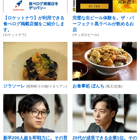
【ロケットナウ】が利用できる
完璧な生ビール体験を。ザ・パ
食べログ掲載店舗をご紹介しま
ーフェクト黒ラベルが飲めるお
す。
店
(ロケットナウ)
(サッポロビール)
ジラソーレ
お食事処 ぼんち
(昭和町その他/イタリアン)
(竜王/定食)
新卒200人超を即戦力に。その育
20代が成長できる企業1位。その