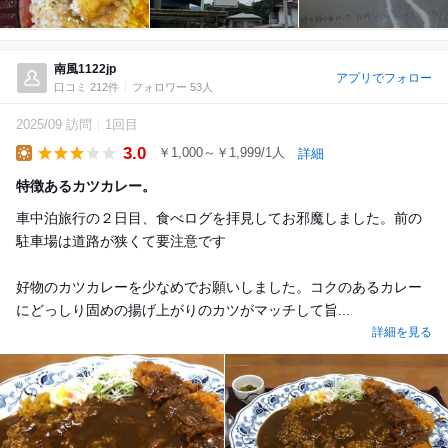
南風1122jp
アプリでフォロー
口コミ 212件
フォロワー 53人
2025/09 訪問
1回目
3.0
￥1,000～￥1,999/1人
詳細
Lunch
特徴あるカツカレー。
車中泊旅行の２日目、食べログを拝見してお邪魔しました。前の
駐車場は道路が狭くて要注意です
好物のカツカレーを少なめでお願いしました。コクのあるカレー
にどっしり固めの揚げ上がりのカツがマッチして旨...
詳細を見る