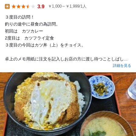
3.9
￥1,000～￥1,999/1人
Lunch
３度目の訪問！
釣りの途中に昼食の為訪問。
初回は カツカレー
2度目は カツフライ定食
３度目の今回はカツ丼（上）をチョイス。
卓上のメモ用紙に注文を記入しお店の方に渡し待つことしばし...
詳細を見る