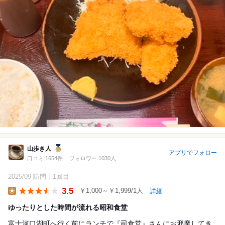
山歩き人
アプリでフォロー
口コミ 1654件
フォロワー 1030人
2025/09 訪問
1回目
3.5
￥1,000～￥1,999/1人
詳細
Lunch
ゆったりとした時間が流れる昭和食堂
富士河口湖町へ行く前にランチで『司食堂』さんにお邪魔してき