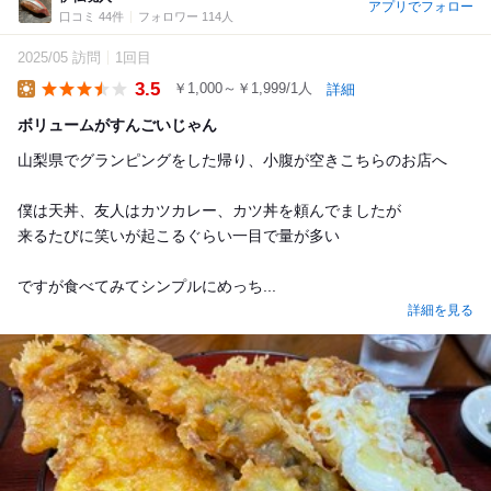
アプリでフォロー
口コミ 44件
フォロワー 114人
2025/05 訪問
1回目
3.5
￥1,000～￥1,999/1人
詳細
Lunch
ボリュームがすんごいじゃん
山梨県でグランピングをした帰り、小腹が空きこちらのお店へ
僕は天丼、友人はカツカレー、カツ丼を頼んでましたが
来るたびに笑いが起こるぐらい一目で量が多い
ですが食べてみてシンプルにめっち...
詳細を見る