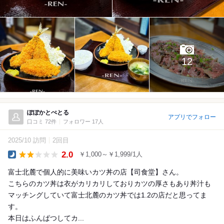
12
ぽぽかとぺとる
アプリでフォロー
口コミ 72件
フォロワー 17人
2025/10 訪問
2回目
2.0
￥1,000～￥1,999/1人
Dinner
富士北麓で個人的に美味いカツ丼の店【司食堂】さん。
こちらのカツ丼は衣がカリカリしておりカツの厚さもあり丼汁も
マッチングしていて富士北麓のカツ丼では1.2の店だと思ってま
す。
本日はふんぱつしてカ...