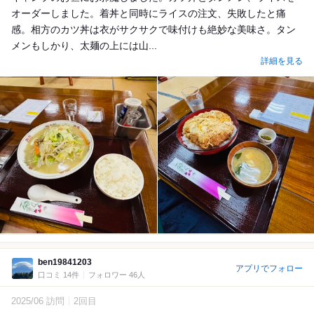
オーダーしました。着丼と同時にライスの注文、失敗したと痛
感。相方のカツ丼は衣がサクサクで味付けも絶妙な美味さ。タン
メンもしかり、太麺の上には山...
詳細を見る
ben19841203
アプリでフォロー
口コミ 14件
フォロワー 46人
2025/06 訪問
2回目