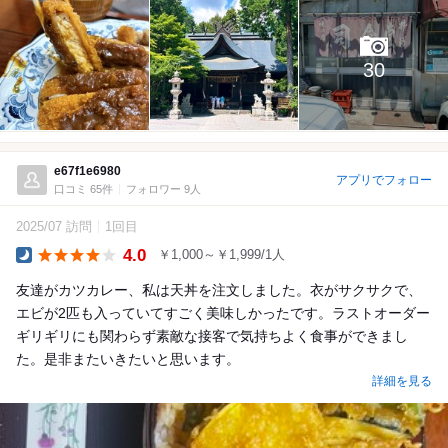
30
e67f1e6980
アプリでフォロー
口コミ 65件
フォロワー 9人
2025/07 訪問
1回目
4.0
￥1,000～￥1,999/1人
Dinner
友達がカツカレー、私は天丼を注文しました。衣がサクサクで、
エビが2匹も入っていてすごく美味しかったです。ラストオーダー
ギリギリにも関わらず素敵な接客で気持ちよく食事ができまし
た。是非またいきたいと思います。
詳細を見る