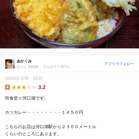
あかくみ
アプリでフォロー
口コミ 2933件
フォロワー 477人
2025/03 訪問
1回目
3.2
Lunch
司食堂☆河口湖です。
カツカレー・・・・・・・・１４５０円
こちらのお店は河口湖駅から２３００メートル
くらいのところにあります。