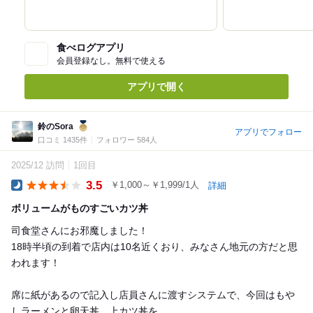
食べログアプリ
会員登録なし。無料で使える
アプリで開く
鈴のSora
アプリでフォロー
口コミ 1435件
フォロワー 584人
2025/12 訪問
1回目
3.5
￥1,000～￥1,999/1人
詳細
Dinner
ボリュームがものすごいカツ丼
司食堂さんにお邪魔しました！
18時半頃の到着で店内は10名近くおり、みなさん地元の方だと思
われます！
席に紙があるので記入し店員さんに渡すシステムで、今回はもや
しラーメンと卵天丼、上カツ丼を...