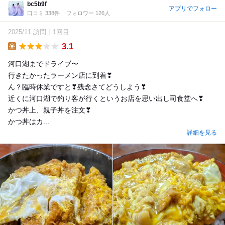
bc5b9f
アプリでフォロー
口コミ 338件
フォロワー 126人
2025/11 訪問
1回目
3.1
Lunch
河口湖までドライブ〜
行きたかったラーメン店に到着❣
ん？臨時休業ですと❣残念さてどうしよう❣
近くに河口湖で釣り客が行くというお店を思い出し司食堂へ❣
かつ丼上、親子丼を注文❣
かつ丼はカ...
詳細を見る