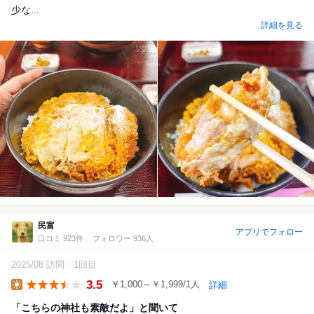
少な...
詳細を見る
民富
アプリでフォロー
口コミ 923件
フォロワー 936人
2025/08 訪問
1回目
3.5
￥1,000～￥1,999/1人
詳細
Lunch
「こちらの神社も素敵だよ」と聞いて