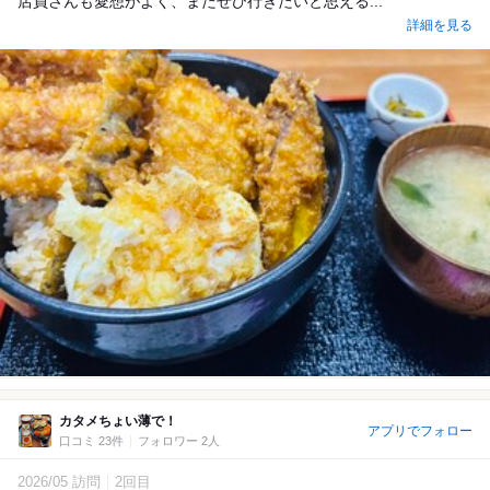
店員さんも愛想がよく、またぜひ行きたいと思える...
詳細を見る
カタメちょい薄で！
アプリでフォロー
口コミ 23件
フォロワー 2人
2026/05 訪問
2回目