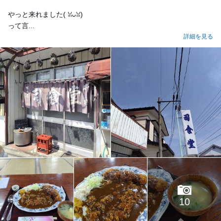
やっと来れました(⁠ ⁠ꈍ⁠ᴗ⁠ꈍ⁠)
って言...
詳細を見る
10