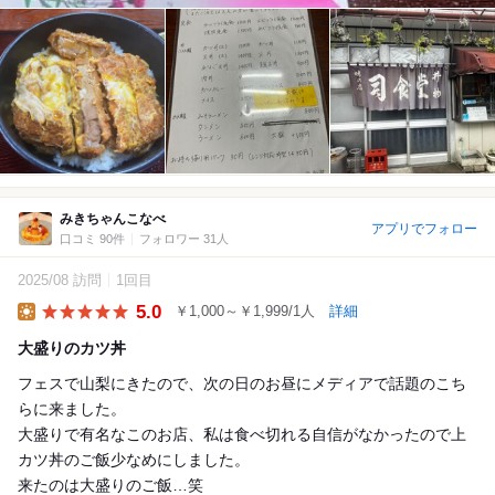
みきちゃんこなべ
アプリでフォロー
口コミ 90件
フォロワー 31人
2025/08 訪問
1回目
5.0
￥1,000～￥1,999/1人
詳細
Lunch
大盛りのカツ丼
フェスで山梨にきたので、次の日のお昼にメディアで話題のこち
らに来ました。
大盛りで有名なこのお店、私は食べ切れる自信がなかったので上
カツ丼のご飯少なめにしました。
来たのは大盛りのご飯…笑