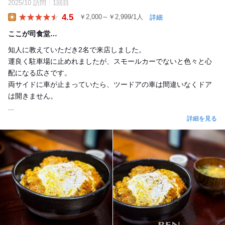
2025/10 訪問
1回目
4.5
￥2,000～￥2,999/1人
詳細
Lunch
ここが司食堂…
知人に教えていただき2名で来店しました。
運良く駐車場に止めれましたが、スモールカーでないと色々と心
配になる広さです。
両サイドに車が止まっていたら、ツードアの車は間違いなくドア
は開きません。
...
詳細を見る