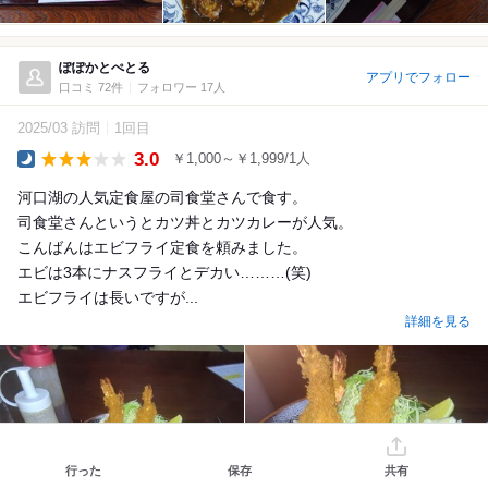
ぽぽかとぺとる
アプリでフォロー
口コミ 72件
フォロワー 17人
2025/03 訪問
1回目
3.0
￥1,000～￥1,999/1人
Dinner
河口湖の人気定食屋の司食堂さんで食す。
司食堂さんというとカツ丼とカツカレーが人気。
こんばんはエビフライ定食を頼みました。
エビは3本にナスフライとデカい………(笑)
エビフライは長いですが...
詳細を見る
行った
保存
共有