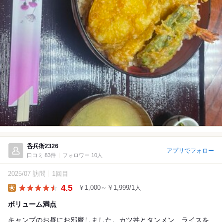
呑兵衛2326
アプリでフォロー
口コミ 83件
フォロワー 10人
2025/07 訪問
1回目
4.5
￥1,000～￥1,999/1人
Lunch
ボリューム満点
キャンプのお昼にお邪魔しました。カツ丼とタンメン、ライスを