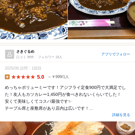
さきぐるめ
アプリでフォロー
口コミ 98件
フォロワー 18人
2025/09 訪問
1回目
5.0
～￥999/1人
Lunch
めっちゃボリューミーです！アジフライ定食900円で大満足でし
た！友人もカツカレー1,450円が食べきれないくらいでした！
安くて美味しくてコスパ最強です✨
テーブル席と座敷席があり店内は広いです！...
詳細を見る