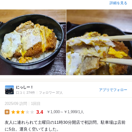
詳細を見る
にっしー！
アプリでフォロー
口コミ 274件
フォロワー 37人
2025/09 訪問
1回目
3.4
￥1,000～￥1,999/1人
Lunch
友人に連れられて土曜日の11時30分開店で初訪問。駐車場は店前
に5台。運良く空いてました。