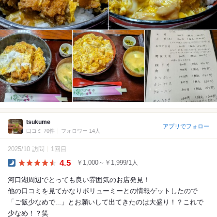
tsukume
アプリでフォロー
口コミ 70件
フォロワー 14人
2025/10 訪問
1回目
4.5
￥1,000～￥1,999/1人
Dinner
河口湖周辺でとっても良い雰囲気のお店発見！
他の口コミを見てかなりボリューミーとの情報ゲットしたので
「ご飯少なめで...」とお願いして出てきたのは大盛り！？これで
少なめ！？笑