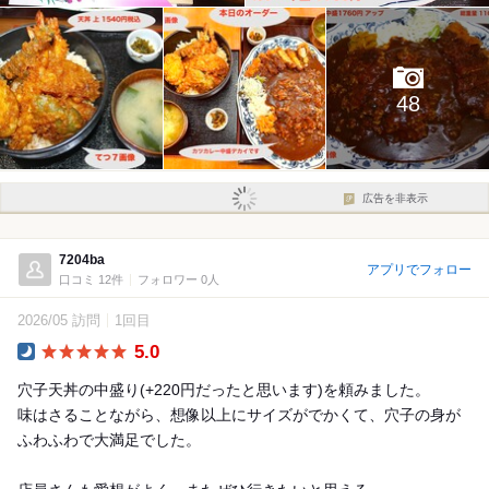
48
広告を非表示
7204ba
アプリでフォロー
口コミ 12件
フォロワー 0人
2026/05 訪問
1回目
5.0
Dinner
穴子天丼の中盛り(+220円だったと思います)を頼みました。
味はさることながら、想像以上にサイズがでかくて、穴子の身が
ふわふわで大満足でした。