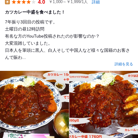
4.0
￥1,000～￥1,999/1人
詳細
Lunch
カツカレー中盛を食べました！
7年振り3回目の投稿です。
土曜日の昼12時訪問
有名な方のYouTube投稿されたのが影響なのか？
大変混雑していました。
日本人を筆頭に黒人、白人そして中国人など様々な国籍のお客さ
んで賑わ...
詳細を見る