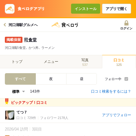
インストール
アプリで開く
河口湖駅グルメへ
ログイン
司食堂
河口湖駅/食堂､ かつ丼､ ラーメン
写真
口コミ
トップ
メニュー
537
125
すべて
夜
昼
フォロー中
口コミ検索をするには？
143件
ピックアップ！口コミ
てつ７
アプリでフォロー
口コミ 729件
フォロワー 2178人
2026/04 訪問
3回目