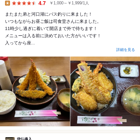
4.7
￥1,000～￥1,999/1人
Lunch
またまた弟と河口湖にバス釣りに来ました！
いつもながらお昼ご飯は司食堂さんに来ました。
11時少し過ぎに着いて開店まで外で待ちます！
メニューは入る前に決めておいた方がいいです！
入ってから座...
詳細を見る
伊仏魂入