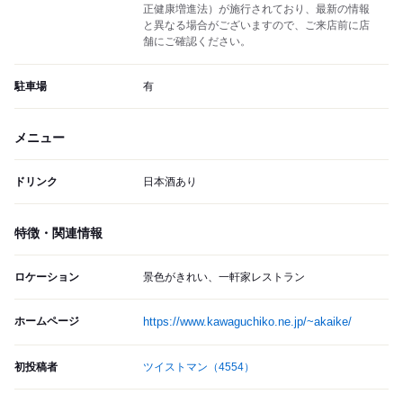
正健康増進法）が施行されており、最新の情報
と異なる場合がございますので、ご来店前に店
舗にご確認ください。
駐車場
有
メニュー
ドリンク
日本酒あり
特徴・関連情報
ロケーション
景色がきれい、一軒家レストラン
ホームページ
https://www.kawaguchiko.ne.jp/~akaike/
初投稿者
ツイストマン
（4554）