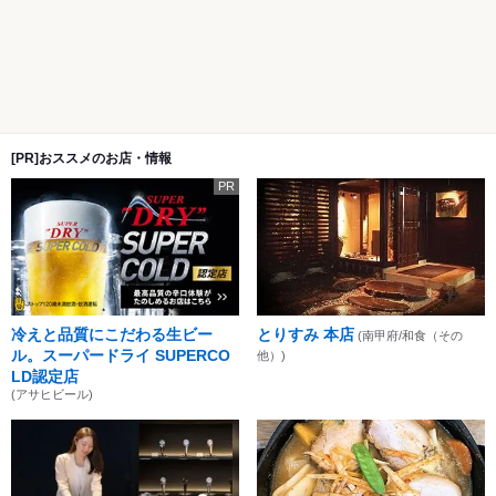
[PR]おススメのお店・情報
PR
冷えと品質にこだわる生ビー
とりすみ 本店
(南甲府/和食（その
ル。スーパードライ SUPERCO
他）)
LD認定店
(アサヒビール)