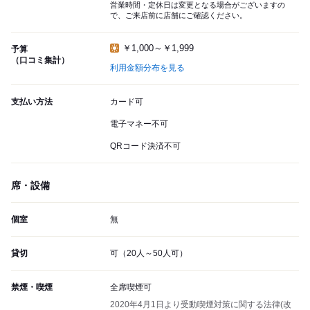
営業時間・定休日は変更となる場合がございますの
で、ご来店前に店舗にご確認ください。
￥1,000～￥1,999
予算
（口コミ集計）
利用金額分布を見る
支払い方法
カード可
電子マネー不可
QRコード決済不可
席・設備
個室
無
貸切
可（20人～50人可）
禁煙・喫煙
全席喫煙可
2020年4月1日より受動喫煙対策に関する法律(改