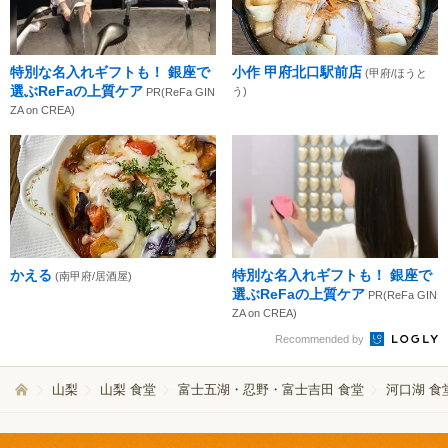
特別な名入れギフトも！ 銀座で
小作 甲府北口駅前店
(甲府/ほうと
選ぶReFaの上質ケア
う)
PR(ReFa GIN
ZA on CREA)
かえる
特別な名入れギフトも！ 銀座で
(南甲府/居酒屋)
選ぶReFaの上質ケア
PR(ReFa GIN
ZA on CREA)
Recommended by
山梨
山梨 食堂
富士五湖・忍野・富士吉田 食堂
河口湖 食