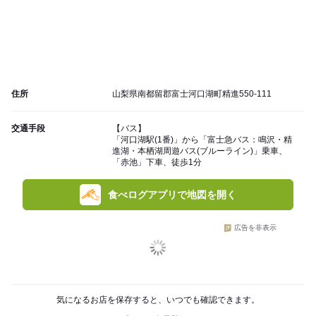
住所
山梨県南都留郡富士河口湖町精進550-111
交通手段
【バス】
「河口湖駅(1番)」から「富士急バス：鳴沢・精
進湖・本栖湖周遊バス(ブルーライン)」乗車、
「赤池」下車、徒歩1分
食べログアプリで地図を開く
広告を非表示
気になるお店を保存すると、いつでも確認できます。