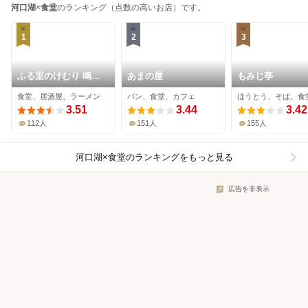
河口湖
×
食堂
のランキング（点数の高いお店）です。
1
2
3
ふる里のけむり 鳴沢
あまの屋
もみじ亭
村富士山店
食堂、居酒屋、ラーメン
パン、食堂、カフェ
ほうとう、そば、食
3.51
3.44
3.42
112人
151人
155人
河口湖×食堂
のランキングをもっと見る
広告を非表示