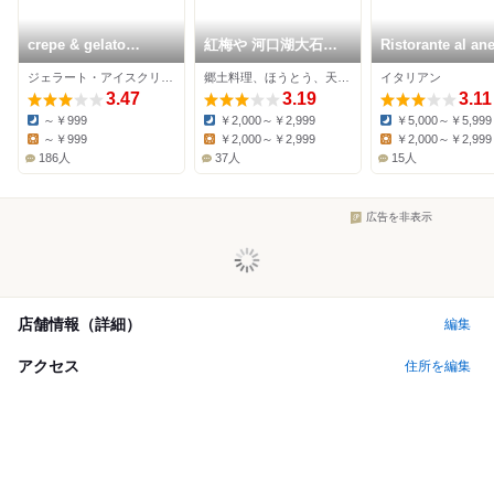
crepe & gelato
紅梅や 河口湖大石公
Ristorante al ane
MONT
園店
ジェラート・アイスクリーム
郷土料理、ほうとう、天ぷら
イタリアン
3.47
3.19
3.11
～￥999
￥2,000～￥2,999
￥5,000～￥5,999
Dinner:
Dinner:
Dinner:
～￥999
￥2,000～￥2,999
￥2,000～￥2,999
Lunch:
Lunch:
Lunch:
186人
37人
15人
広告を非表示
店舗情報（詳細）
編集
アクセス
住所を編集