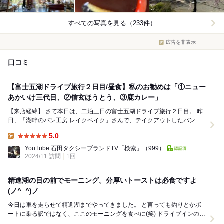
すべての写真を見る（233件）
広告を非表示
口コミ
【富士五湖ドライブ旅行２日目/昼食】私のお勧めは「①ニュー
あかいけ三代目、②信玄ほうとう、③鹿カレー」
【来店経緯】 さて本日は、二泊三日の富士五湖ドライブ旅行２日目。 昨
日、「湖畔のパン工房 レイクベイク」さんで、テイクアウトしたパンを
朝食で堪能し 本日の富士五湖ドラ...
5.0
Lunch:
YouTube 石田タクシーブランドTV「検索」
（999）
2024/11 訪問
1回
精進湖の目の前でモーニング。分厚いトーストは必食ですよ
(⁠ノ⁠^⁠_⁠^⁠)⁠ノ
今日は車を走らせて精進湖までやってきました。 と言っても釣りとかボ
ートに乗る訳ではなく、ここのモーニングを食べに(笑) ドライブインのよ
うな感じの老舗レストランです。 先...