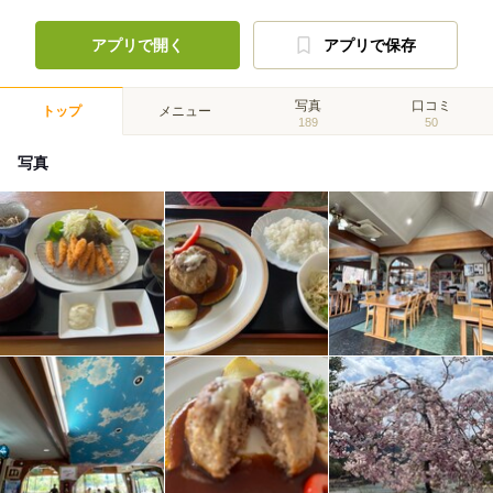
アプリで開く
アプリで保存
写真
口コミ
トップ
メニュー
189
50
写真