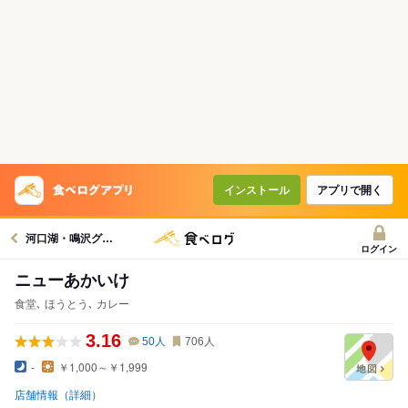
インストール
アプリで開く
河口湖・鳴沢グルメへ
ログイン
ニューあかいけ
食堂､ ほうとう､ カレー
3.16
50
人
706
人
-
￥1,000～￥1,999
店舗情報（詳細）