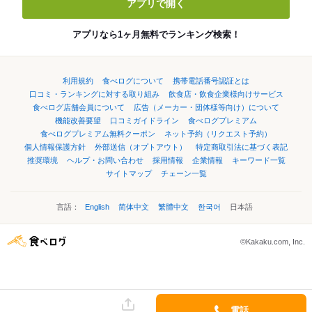
アプリで開く
アプリなら1ヶ月無料でランキング検索！
利用規約
食べログについて
携帯電話番号認証とは
口コミ・ランキングに対する取り組み
飲食店・飲食企業様向けサービス
食べログ店舗会員について
広告（メーカー・団体様等向け）について
機能改善要望
口コミガイドライン
食べログプレミアム
食べログプレミアム無料クーポン
ネット予約（リクエスト予約）
個人情報保護方針
外部送信（オプトアウト）
特定商取引法に基づく表記
推奨環境
ヘルプ・お問い合わせ
採用情報
企業情報
キーワード一覧
サイトマップ
チェーン一覧
言語：
English
简体中文
繁體中文
한국어
日本語
©Kakaku.com, Inc.
電話