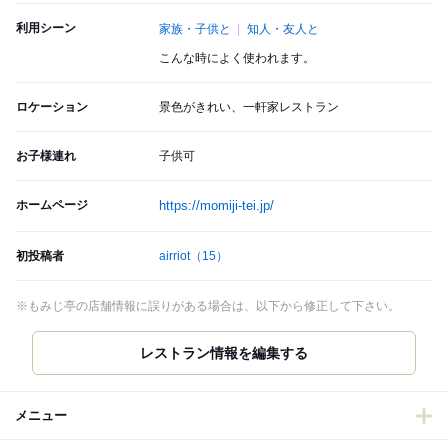
利用シーン
家族・子供と
知人・友人と
こんな時によく使われます。
ロケーション
景色がきれい、一軒家レストラン
お子様連れ
子供可
ホームページ
https://momiji-tei.jp/
初投稿者
airriot
（15）
※もみじ亭の店舗情報に誤りがある場合は、以下から修正して下さい。
レストラン情報を編集する
メニュー