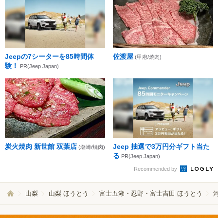
Jeepの7シーターを85時間体
佐渡屋
(甲府/焼肉)
験！
PR(Jeep Japan)
炭火焼肉 新世館 双葉店
Jeep 抽選で3万円分ギフト当た
(塩崎/焼肉)
る
PR(Jeep Japan)
Recommended by
山梨
山梨 ほうとう
富士五湖・忍野・富士吉田 ほうとう