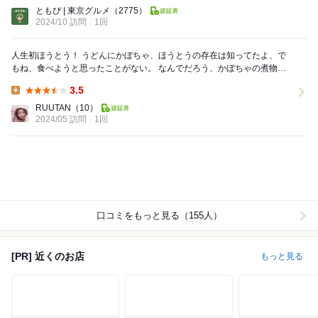
Lunch:
ともぴ | 東京グルメ
（2775）
2024/10 訪問
1回
人生初ほうとう！ うどんにかぼちゃ、ほうとうの存在は知ってたよ、で
もね、食べようと思ったことがない。 なんでだろう、かぼちゃの煮物や
天ぷらは子供の頃大好きだったんだけど...
3.5
Lunch:
RUUTAN
（10）
2024/05 訪問
1回
口コミをもっと見る（155人）
[PR] 近くのお店
もっと見る