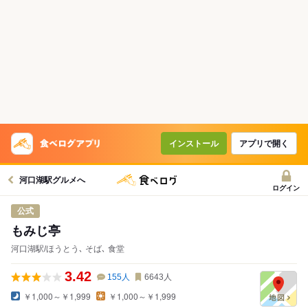
インストール
アプリで開く
河口湖駅グルメへ
ログイン
公式
もみじ亭
河口湖駅/ほうとう､ そば､ 食堂
3.42
155
人
6643
人
￥1,000～￥1,999
￥1,000～￥1,999