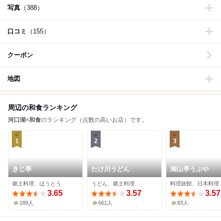
写真
（388）
口コミ
（155）
クーポン
地図
周辺の和食ランキング
河口湖
×
和食
のランキング（点数の高いお店）です。
1
2
3
きじ亭
たけ川うどん
湖山亭うぶや
郷土料理、ほうとう
うどん、郷土料理
料理旅館、日本料理
3.65
3.57
3.57
189人
661人
83人