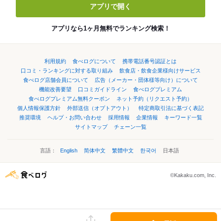
アプリで開く
アプリなら1ヶ月無料でランキング検索！
利用規約
食べログについて
携帯電話番号認証とは
口コミ・ランキングに対する取り組み
飲食店・飲食企業様向けサービス
食べログ店舗会員について
広告（メーカー・団体様等向け）について
機能改善要望
口コミガイドライン
食べログプレミアム
食べログプレミアム無料クーポン
ネット予約（リクエスト予約）
個人情報保護方針
外部送信（オプトアウト）
特定商取引法に基づく表記
推奨環境
ヘルプ・お問い合わせ
採用情報
企業情報
キーワード一覧
サイトマップ
チェーン一覧
言語：
English
简体中文
繁體中文
한국어
日本語
©Kakaku.com, Inc.