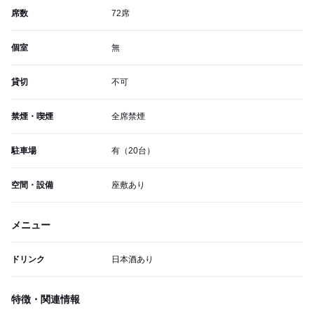
席数
72席
個室
無
貸切
不可
禁煙・喫煙
全席禁煙
駐車場
有（20台）
空間・設備
座敷あり
メニュー
ドリンク
日本酒あり
特徴・関連情報