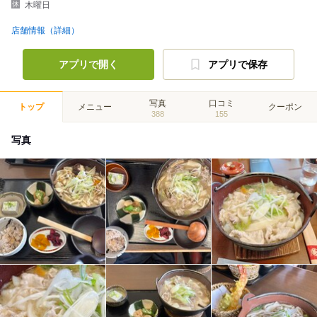
木曜日
店舗情報（詳細）
アプリで開く
アプリで保存
写真
口コミ
トップ
メニュー
クーポン
388
155
写真