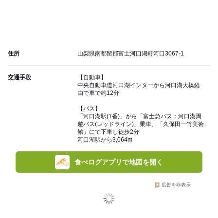
住所
山梨県南都留郡富士河口湖町河口3067-1
交通手段
【自動車】
中央自動車道河口湖インターから河口湖大橋経
由で車で約12分
【バス】
「河口湖駅(1番)」から「富士急バス：河口湖周
遊バス(レッドライン)」乗車、「久保田一竹美術
館」にて下車し徒歩2分
河口湖駅から3,064m
食べログアプリで地図を開く
広告を非表示