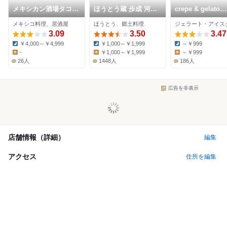
メキシカン酒場タコド
ほうとう蔵 歩成 河口
crepe & gelato
ール
湖店
MONT
メキシコ料理、居酒屋
ほうとう、郷土料理
3.09
3.50
3.47
￥4,000～￥4,999
￥1,000～￥1,999
～￥999
Dinner:
Dinner:
Dinner:
-
￥1,000～￥1,999
～￥999
Lunch:
Lunch:
Lunch:
26人
1448人
186人
広告を非表示
店舗情報（詳細）
編集
アクセス
住所を編集