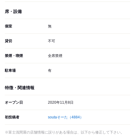
席・設備
個室
無
貸切
不可
禁煙・喫煙
全席禁煙
駐車場
有
特徴・関連情報
オープン日
2020年11月8日
初投稿者
soutaそーた
（4884）
※富士浅間屋の店舗情報に誤りがある場合は、以下から修正して下さい。