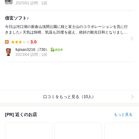
2025/01 訪問
1回
信玄ソフト♪
今日は河口湖の新倉山浅間公園に桜と富士山のコラボレーションを見に行
きました♪ 天気は快晴、気温も20度を超え、絶好の観光日和となりまし
た。 インバウンドが復活して外国人観光客が...
3.0
Lunch:
fujisan3216
（730）
2023/04 訪問
1回
口コミをもっと見る（10人）
[PR] 近くのお店
もっと見る