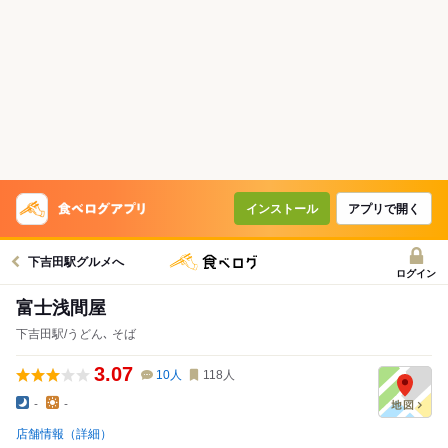
インストール
アプリで開く
下吉田駅グルメへ
ログイン
富士浅間屋
下吉田駅/うどん､ そば
3.07
10
人
118
人
-
-
店舗情報（詳細）