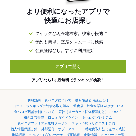
より便利になったアプリで
快適にお店探し
クイックな現在地検索。検索が快適に
予約も簡単。空席をスムーズに検索
会員登録なし。すぐに利用開始
アプリで開く
アプリなら1ヶ月無料でランキング検索！
利用規約
食べログについて
携帯電話番号認証とは
口コミ・ランキングに対する取り組み
飲食店・飲食企業様向けサービス
食べログ店舗会員について
広告（メーカー・団体様等向け）について
機能改善要望
口コミガイドライン
食べログプレミアム
食べログプレミアム無料クーポン
ネット予約（リクエスト予約）
個人情報保護方針
外部送信（オプトアウト）
特定商取引法に基づく表記
推奨環境
ヘルプ・お問い合わせ
採用情報
企業情報
キーワード一覧