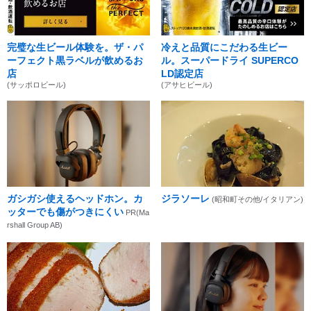
完璧な生ビール体験を。ザ・パ
冷えと品質にこだわる生ビー
ーフェクト黒ラベルが飲めるお
ル。スーパードライ SUPERCO
店
LD認定店
(サッポロビール)
(アサヒビール)
ガシガシ使えるヘッドホン。カ
ジラソーレ
(昭和町その他/イタリアン)
ッターでも傷がつきにくい
PR(Ma
rshall Group AB)