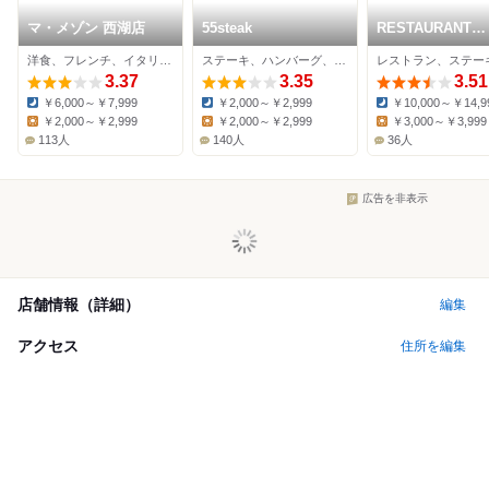
マ・メゾン 西湖店
55steak
RESTAURANT
ASADOR CarneS
洋食、フレンチ、イタリアン
ステーキ、ハンバーグ、洋食
3.37
3.35
3.51
￥6,000～￥7,999
￥2,000～￥2,999
￥10,000～￥14,9
Dinner:
Dinner:
Dinner:
￥2,000～￥2,999
￥2,000～￥2,999
￥3,000～￥3,999
Lunch:
Lunch:
Lunch:
113人
140人
36人
広告を非表示
店舗情報（詳細）
編集
アクセス
住所を編集