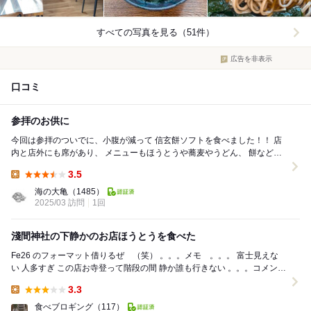
すべての写真を見る（51件）
広告を非表示
口コミ
参拝のお供に
今回は参拝のついでに、小腹が減って 信玄餅ソフトを食べました！！ 店
内と店外にも席があり、 メニューもほうとうや蕎麦やうどん、 餅なども
あり美味しそう！！ 信玄餅...
3.5
Lunch:
海の大亀
（1485）
2025/03 訪問
1回
淺間神社の下静かのお店ほうとうを食べた
Fe26 のフォーマット借りるぜ （笑） 。。。メモ 。。。 富士見えな
い 人多すぎ この店お寺登って階段の間 静か誰も行きない 。。。コメン
ト 。。。 ...
3.3
Lunch:
食べブロギング
（117）