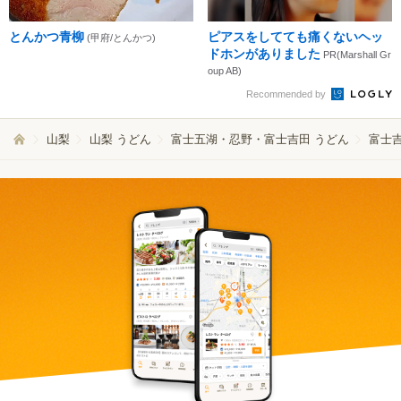
とんかつ青柳
ピアスをしてても痛くないヘッ
(甲府/とんかつ)
ドホンがありました
PR(Marshall Gr
oup AB)
Recommended by
山梨
山梨 うどん
富士五湖・忍野・富士吉田 うどん
富士吉