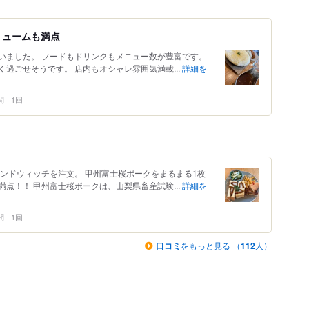
リュームも満点
いました。 フードもドリンクもメニュー数が豊富です。
過ごせそうです。 店内もオシャレ雰囲気満載...
詳細を
問
1回
ンドウィッチを注文。 甲州富士桜ポークをまるまる1枚
点！！ 甲州富士桜ポークは、山梨県畜産試験...
詳細を
問
1回
口コミ
をもっと見る （
112
人）