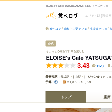
ELOISE's Cafe YATSUGATAKE（エロイーズカフェ
食べログ
食べログ
山梨
山梨 カフェ
小淵沢 カフェ
公式
ちょっと心躍る非日常を楽しむ
ELOISE's Cafe YATSUG
3.43
112
人
最寄り駅：
長坂駅
[
山梨
]
ジャンル：
カフェ
予算：
-
￥1,000～￥1,999
トップ
座席