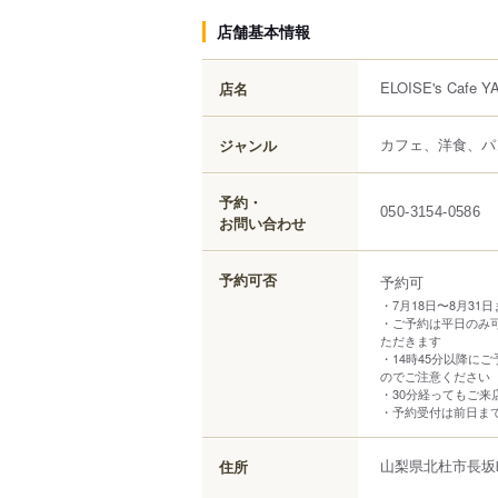
店舗基本情報
ELOISE's Cafe 
店名
カフェ、洋食、パ
ジャンル
予約・
050-3154-0586
お問い合わせ
予約可否
予約可
・7月18日〜8月3
・ご予約は平日のみ
ただきます
・14時45分以降に
のでご注意ください
・30分経ってもご
・予約受付は前日ま
山梨県
北杜市
長坂
住所