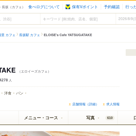
食べログについて
保有Vポイント
予約確認
行っ
） - 長坂（カフェ）
清里 カフェ
長坂駅 カフェ
ELOISE's Cafe YATSUGATAKE
ATAKE
（エロイーズカフェ）
4278
人
洋食
パン
店舗情報（詳細）
求人情報
メニュー・コース
写真
610