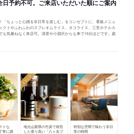
は全日予約不可。ご来店いただいた順にご案内
！「ちょっと心踊る非日常を楽しむ」をコンセプトに、看板メニュ
ィクトやふわふわのスフレオムライス、タコライス、三笠ホテルカ
でも気兼ねなく来店可。清里や小淵沢からも車で15分ほどです。庭
ドリンク
空間
クトな
地元山梨県の竹炭で焙煎
特別な空間で味わう非日
丁寧に調
した香り高い「八ヶ岳ブ
常の時間