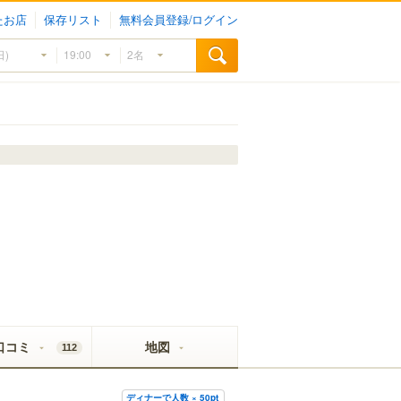
たお店
保存リスト
無料会員登録/ログイン
口コミ
地図
112
ディナーで人数 × 50pt