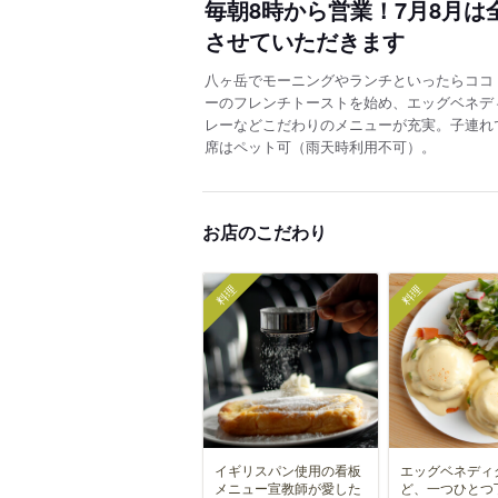
毎朝8時から営業！7月8月
させていただきます
八ヶ岳でモーニングやランチといったらココ
ーのフレンチトーストを始め、エッグベネデ
レーなどこだわりのメニューが充実。子連れ
席はペット可（雨天時利用不可）。
お店のこだわり
料理
料理
イギリスパン使用の看板
エッグベネディ
メニュー宣教師が愛した
ど、一つひとつ