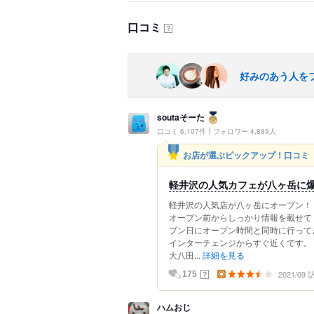
口コミ
？
好みのあう人を
soutaそーた
口コミ 6,107件
フォロワー 4,889人
お店が選ぶピックアップ！口コミ
軽井沢の人気カフェが八ヶ岳に爆
軽井沢の人気店が八ヶ岳にオープン！
オープン前からしっかり情報を載せてく
プン日にオープン時間と同時に行ってきま
インターチェンジからすぐ近くです。
大八田...
詳細を見る
2021/09
？
175
ハムおじ