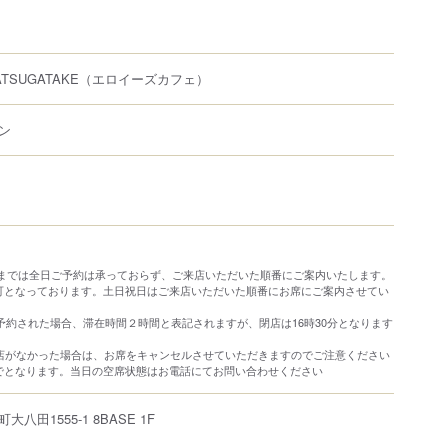
YATSUGATAKE
（エロイーズカフェ）
ン
1日までは全日ご予約は承っておらず、ご来店いただいた順番にご案内いたします。
可となっております。土日祝日はご来店いただいた順番にお席にご案内させてい
ご予約された場合、滞在時間２時間と表記されますが、閉店は16時30分となります
来店がなかった場合は、お席をキャンセルさせていただきますのでご注意ください
でとなります。当日の空席状態はお電話にてお問い合わせください
町大八田
1555-1
8BASE 1F