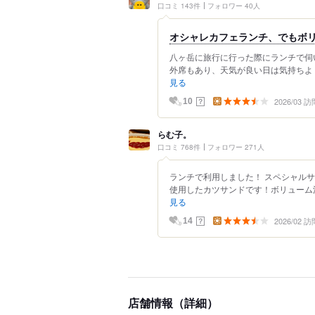
口コミ 143件
フォロワー 40人
オシャレカフェランチ、でもボ
八ヶ岳に旅行に行った際にランチで伺
外席もあり、天気が良い日は気持ちよく
見る
2026/03 訪
？
10
らむ子。
口コミ 768件
フォロワー 271人
ランチで利用しました！ スペシャルサ
使用したカツサンドです！ボリューム満
見る
2026/02 訪
？
14
店舗情報（詳細）