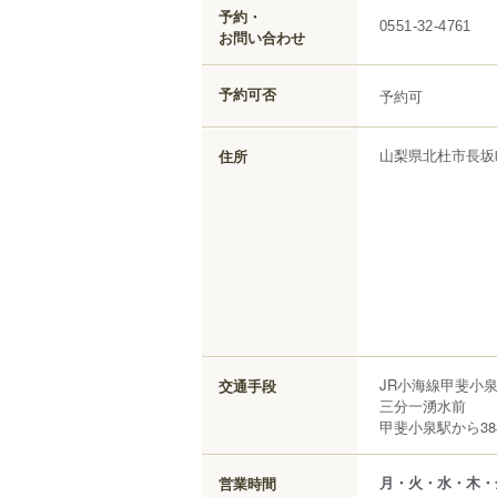
予約・
0551-32-4761
お問い合わせ
予約可否
予約可
山梨県
北杜市
長坂
住所
JR小海線甲斐小泉
交通手段
三分一湧水前
甲斐小泉駅から38
月・火・水・木・
営業時間