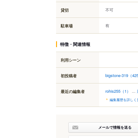
不可
貸切
有
駐車場
特徴・関連情報
利用シーン
bigstone-319
（42
初投稿者
rohis255
（1）
...
最近の編集者
編集履歴を詳しく
メールで情報を送る