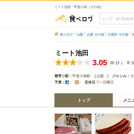
ミート池田 - 甲斐小泉（その他）
食べログ
食べログ
山梨
山梨 その他
小淵沢 その他
ミート池田
3.05
17
人
3
最寄り駅：
甲斐小泉駅
[
山梨
]
ジャンル：
そ
予算：
定休日
：
日曜日
-
-
トップ
メニ