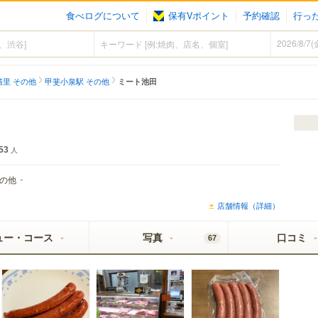
食べログについて
保有Vポイント
予約確認
行っ
清里 その他
甲斐小泉駅 その他
ミート池田
53
人
の他
店舗情報（詳細）
ュー・コース
写真
口コミ
67