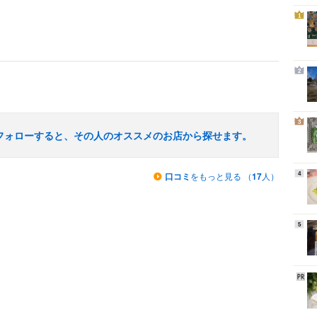
1
2
3
フォローすると、その人のオススメのお店から探せます。
口コミ
をもっと見る （
17
人）
4
5