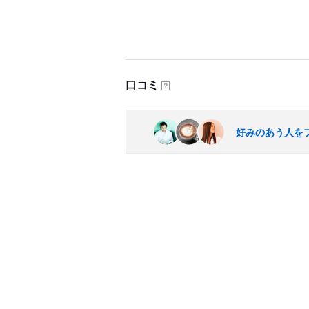
口コミ
？
好みのあう人を