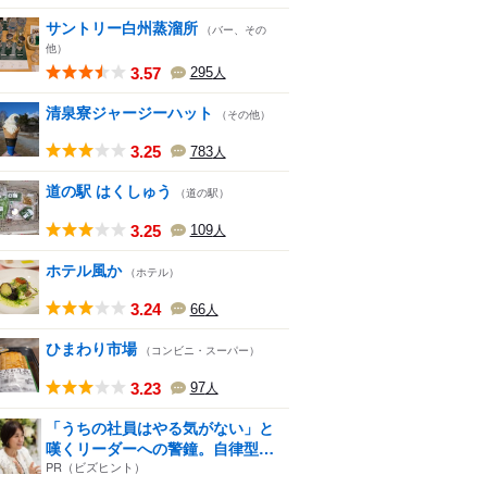
サントリー白州蒸溜所
（バー、その
他）
3.57
295
人
清泉寮ジャージーハット
（その他）
3.25
783
人
道の駅 はくしゅう
（道の駅）
3.25
109
人
ホテル風か
（ホテル）
3.24
66
人
ひまわり市場
（コンビニ・スーパー）
3.23
97
人
「うちの社員はやる気がない」と
嘆くリーダーへの警鐘。自律型
組...
PR（ビズヒント）