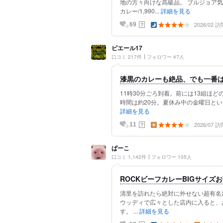
地の方々向けな高級品。 ブルジョア
カレー/1,990...
詳細を見る
2026/02 訪
？
69
ピエール17
口コミ 217件
フォロワー 47人
漆黒のカレーも絶品、でも一番
11時30分ごろ到着。前には13組ほ
時間は約20分。夏休み中の金曜日とい
詳細を見る
2026/07 訪
？
11
ぱーこ
口コミ 1,142件
フォロワー 105人
ROCKビーフカレーBIGサイズ
清里を訪れたら絶対に外せない超有名店
ウッディで広々とした店内に入ると、
す。 ...
詳細を見る