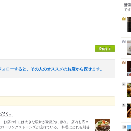
清里
です
1
2
投稿する
3
フォローすると、その人のオススメのお店から探せます。
4
5
ただく。
。 お店の中には大きな暖炉が象徴的に存在。 店内も広々
はローリングストーンズが流れている。 料理はどれも別荘