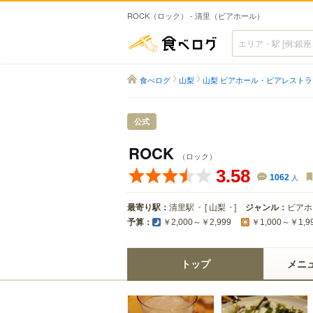
ROCK（ロック） - 清里（ビアホール）
食べログ
食べログ
山梨
山梨 ビアホール・ビアレストラ
公式
ROCK
（ロック）
3.58
1062
人
最寄り駅：
清里駅
[
山梨
]
ジャンル：
ビアホ
予算：
￥2,000～￥2,999
￥1,000～￥1,9
トップ
メニ