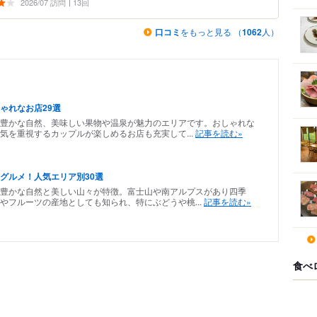
2026/07 訪問
13回
口コミ
をもっと見る （
1062
人）
ゃれなお店29選
豊かな自然、美味しい果物や温泉が魅力のエリアです。おしゃれな
気を重視するカップルが楽しめるお店も充実して...
記事を読む»
グルメ！人気エリア別30選
、豊かな自然と美しい山々が特徴。富士山や南アルプスがあり四季
やフルーツの産地としても知られ、特にぶどうや桃...
記事を読む»
食べ