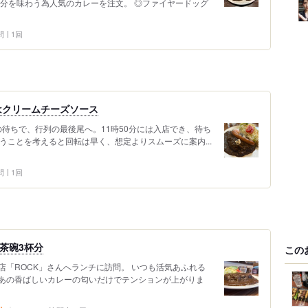
気分を味わう為人気のカレーを注文。 ◎ファイヤードッグ
問
1回
はクリームチーズソース
どの待ちで、行列の最後尾へ。11時50分には入店でき、待ち
うことを考えると回転は早く、想定よりスムーズに案内...
問
1回
お茶碗3杯分
この
「ROCK」さんへランチに訪問。 いつも活気あふれる
あの香ばしいカレーの匂いだけでテンションが上がりま