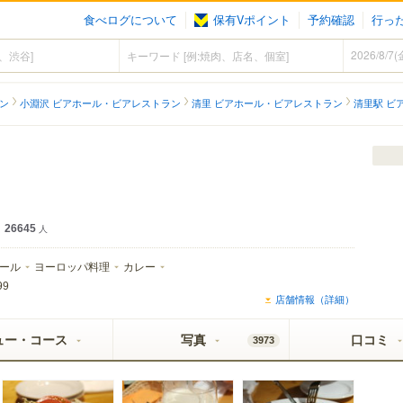
食べログについて
保有Vポイント
予約確認
行っ
ン
小淵沢 ビアホール・ビアレストラン
清里 ビアホール・ビアレストラン
清里駅 ビ
26645
人
ール
ヨーロッパ料理
カレー
99
店舗情報（詳細）
ュー・コース
写真
口コミ
3973