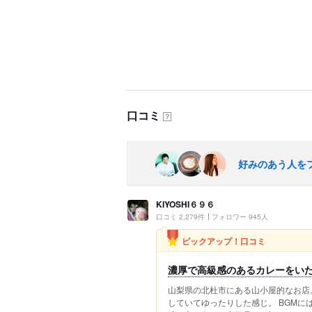
口コミ
？
好みのあう人を
KIYOSHI６９６
口コミ 2,279件
フォロワー 945人
ピックアップ！口コミ
濃厚で高級感のあるカレーをい
山梨県の北杜市にある山小屋的なお店
していてゆったりした感じ。 BGMに