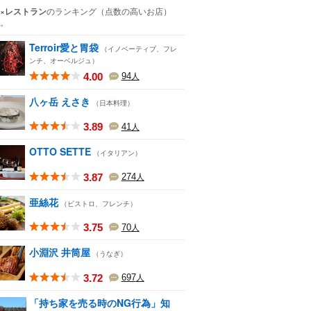
×レストラン
のランキング
（点数の高いお店）
。
Terroir愛と胃袋
（イノベーティブ、フレ
ンチ、オーベルジュ）
4.00
94
人
八ヶ岳 えさき
（日本料理）
3.89
41
人
OTTO SETTE
（イタリアン）
3.87
274
人
亜絲花
（ビストロ、フレンチ）
3.75
70
人
小淵沢 井筒屋
（うなぎ）
3.72
697
人
「持ち家を売る時のNG行為」知