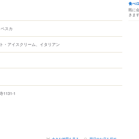
食べ
既に
きま
ラペスカ
ト・アイスクリーム、イタリアン
寺
1131-1
大きな地図を見る
周辺のお店を探す