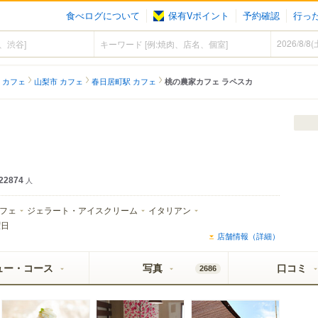
食べログについて
保有Vポイント
予約確認
行っ
 カフェ
山梨市 カフェ
春日居町駅 カフェ
桃の農家カフェ ラペスカ
22874
人
フェ
ジェラート・アイスクリーム
イタリアン
曜日
店舗情報（詳細）
ュー・コース
写真
口コミ
2686