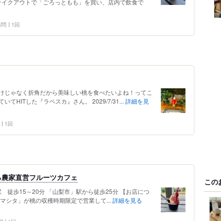
、テイクアウトで「ごろっともも」を買い、店内で飲食で
 訪問
1回
けじゃなく折角だから美味しい桃を食べたいよね！ってこ
ITした『ラペスカ』さん。 2029/7/31...
詳細を見
1回
る農家直営フルーツカフェ
この
 徒歩15～20分 「山梨市」駅から徒歩25分 【お店につ
マシタ」が桃の収穫時期限定で営業して...
詳細を見る