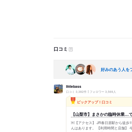
口コミ
？
好みのあう人を
littlebass
口コミ 3,382件
フォロワー 3,569人
ピックアップ！口コミ
【山梨市】まさかの臨時休業…
￼【アクセス】 JR春日居駅から徒歩
んはあります。 【利用時間と店舗】 