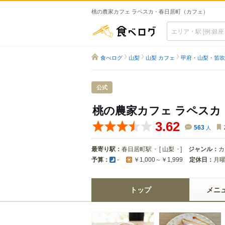
桃の農家カフェ ラペスカ - 春日居町（カフェ）
食べログ
食べログ
山梨
山梨 カフェ
甲府・山梨・笛吹
公式
桃の農家カフェ ラペスカ
3.62
563
人
最寄り駅：
春日居町駅
[
山梨
]
ジャンル：
カ
予算：
定休日：
月
-
￥1,000～￥1,999
トップ
メニ