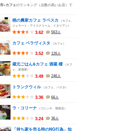
市×カフェ
のランキング
（点数の高いお店）
で
桃の農家カフェ ラペスカ
（カフェ、
ジェラート・アイスクリーム、イタリアン）
3.62
563
人
カフェ ベラヴィスタ
（カフェ）
3.52
126
人
蔵元ごはん&カフェ 酒蔵 櫂
（カフ
ェ、居酒屋）
3.49
246
人
トランクウィル
（カフェ、パスタ）
3.36
66
人
ラ・コリーナ
（フレンチ、喫茶店）
3.24
36
人
「持ち家を売る時のNG行為」知