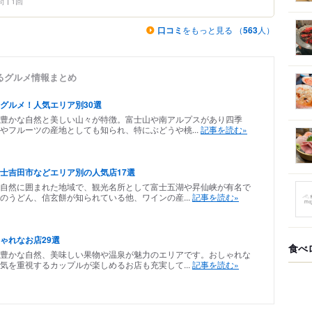
問
1回
口コミ
をもっと見る （
563
人）
るグルメ情報まとめ
グルメ！人気エリア別30選
、豊かな自然と美しい山々が特徴。富士山や南アルプスがあり四季
やフルーツの産地としても知られ、特にぶどうや桃...
記事を読む»
士吉田市などエリア別の人気店17選
自然に囲まれた地域で、観光名所として富士五湖や昇仙峡が有名で
のうどん、信玄餅が知られている他、ワインの産...
記事を読む»
ゃれなお店29選
食べ
豊かな自然、美味しい果物や温泉が魅力のエリアです。おしゃれな
気を重視するカップルが楽しめるお店も充実して...
記事を読む»