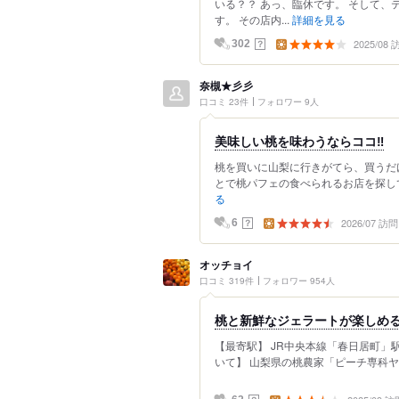
いる？？ あっ、臨休です。 そして
す。 その店内...
詳細を見る
2025/08
？
302
奈槻★彡彡
口コミ 23件
フォロワー 9人
美味しい桃を味わうならココ‼️
桃を買いに山梨に行きがてら、買うだ
とで桃パフェの食べられるお店を探していてH
る
2026/07 訪問
？
6
オッチョイ
口コミ 319件
フォロワー 954人
桃と新鮮なジェラートが楽しめ
【最寄駅】 JR中央本線「春日居町」駅
いて】 山梨県の桃農家「ピーチ専科ヤ