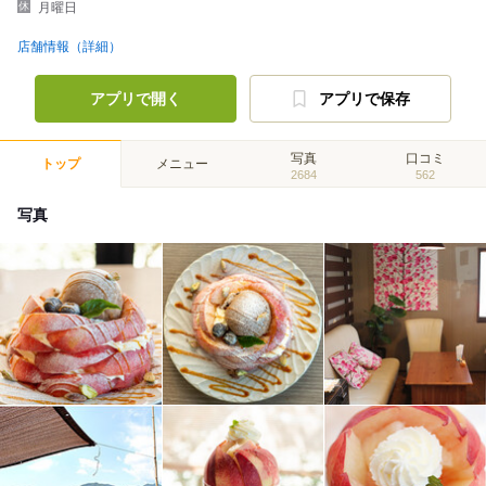
月曜日
店舗情報（詳細）
アプリで開く
アプリで保存
写真
口コミ
トップ
メニュー
2684
562
写真