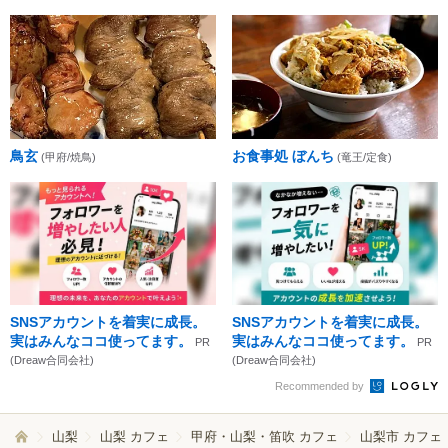
鳥玄
お食事処 ぼんち
(甲府/焼鳥)
(竜王/定食)
SNSアカウントを着実に成長。
SNSアカウントを着実に成長。
実はみんなココ使ってます。
実はみんなココ使ってます。
PR
PR
(Dreaw合同会社)
(Dreaw合同会社)
Recommended by
山梨
山梨 カフェ
甲府・山梨・笛吹 カフェ
山梨市 カフェ