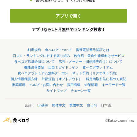
アプリで開く
アプリなら1ヶ月無料でランキング検索！
利用規約
食べログについて
携帯電話番号認証とは
口コミ・ランキングに対する取り組み
飲食店・飲食企業様向けサービス
食べログ店舗会員について
広告（メーカー・団体様等向け）について
機能改善要望
口コミガイドライン
食べログプレミアム
食べログプレミアム無料クーポン
ネット予約（リクエスト予約）
個人情報保護方針
外部送信（オプトアウト）
特定商取引法に基づく表記
推奨環境
ヘルプ・お問い合わせ
採用情報
企業情報
キーワード一覧
サイトマップ
チェーン一覧
言語：
English
简体中文
繁體中文
한국어
日本語
©Kakaku.com, Inc.