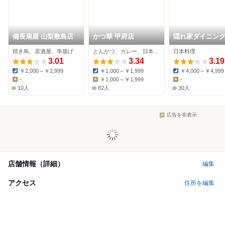
備長扇屋 山梨敷島店
かつ華 甲府店
隠れ家ダイニング
想
焼き鳥、居酒屋、串揚げ
とんかつ、カレー、日本料理
日本料理
3.01
3.34
3.19
￥2,000～￥2,999
￥1,000～￥1,999
￥4,000～￥4,999
Dinner:
Dinner:
Dinner:
-
￥1,000～￥1,999
-
Lunch:
Lunch:
Lunch:
10人
82人
30人
広告を非表示
店舗情報（詳細）
編集
アクセス
住所を編集