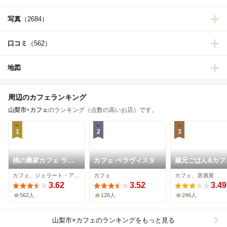
写真
（2684）
口コミ
（562）
地図
周辺のカフェランキング
山梨市
×
カフェ
のランキング（点数の高いお店）です。
1
2
3
桃の農家カフェ ラペ
カフェ ベラヴィスタ
蔵元ごはん&カフ
スカ
蔵 櫂
カフェ、ジェラート・アイスクリーム、イタリアン
カフェ
カフェ、居酒屋
3.62
3.52
3.49
562人
126人
246人
山梨市×カフェ
のランキングをもっと見る