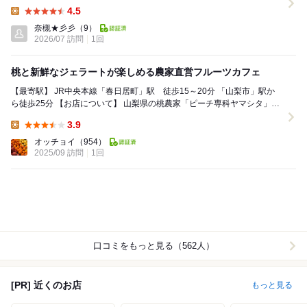
た『ラペスカ』さん。 2029/7/31...
4.5
Lunch:
奈槻★彡彡
（9）
2026/07 訪問
1回
桃と新鮮なジェラートが楽しめる農家直営フルーツカフェ
【最寄駅】 JR中央本線「春日居町」駅 徒歩15～20分 「山梨市」駅か
ら徒歩25分 【お店について】 山梨県の桃農家「ピーチ専科ヤマシタ」が
桃の収穫時期限定で営業して...
3.9
Lunch:
オッチョイ
（954）
2025/09 訪問
1回
口コミをもっと見る（562人）
[PR] 近くのお店
もっと見る