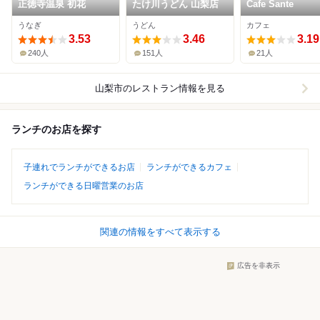
正徳寺温泉 初花
たけ川うどん 山梨店
Cafe Sante
うなぎ
うどん
カフェ
3.53
3.46
3.19
240人
151人
21人
山梨市
のレストラン情報を見る
ランチのお店を探す
子連れでランチができるお店
ランチができるカフェ
ランチができる日曜営業のお店
関連の情報をすべて表示する
広告を非表示