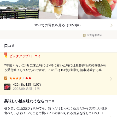
すべての写真を見る（3053件）
広告を非表示
口コミ
ピックアップ！口コミ
2年前くらいに8月に来た時には9時に着いた時には順番待ちの発券機がも
う受付終了していたのですが、この日は10時頃到着し無事発券する事が
出来ました。この日はお店を出る昼過ぎまで発券機が作動してました。
4.4
せっかく行けたので、色々食べたいなと思い待ってる間に外のテイクアウ
Lunch:
トのピーチ専科ヤマシタさんで食べ...
425miho125
（107）
2025/09 訪問
1回
美味しい桃を味わうならココ‼️
桃を買いに山梨に行きがてら、買うだけじゃなく折角だから美味しい桃を
食べたいよね！ってことで桃パフェの食べられるお店を探していてHITし