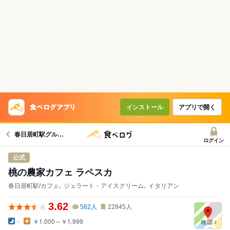
インストール
アプリで開く
春日居町駅グルメへ
ログイン
公式
桃の農家カフェ ラペスカ
春日居町駅/カフェ､ ジェラート・アイスクリーム､ イタリアン
3.62
562
人
22845
人
-
￥1,000～￥1,999