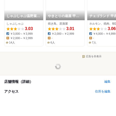
しゃぶしゃぶ温野菜
やきとりの扇屋 甲府
チェゴランド 甲
田富リバーサイド店
国母店
しゃぶしゃぶ
焼き鳥、居酒屋
ホルモン、焼肉、韓
3.03
3.01
3.06
￥3,000～￥3,999
￥2,000～￥2,999
￥4,000～￥4,999
Dinner:
Dinner:
Dinner:
￥2,000～￥2,999
-
-
Lunch:
Lunch:
Lunch:
14人
6人
7人
広告を非表示
店舗情報（詳細）
編集
アクセス
住所を編集