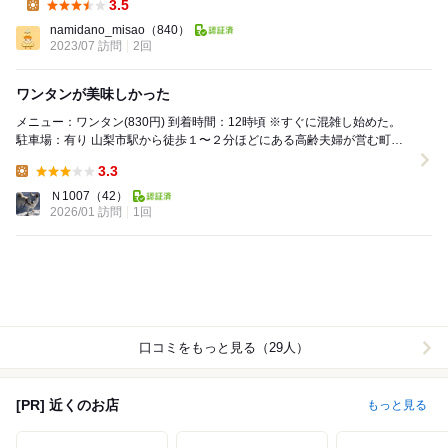
Dinner:
3.5
Lunch:
namidano_misao
（840）
2023/07 訪問
2回
ワンタンが美味しかった
メニュー：ワンタン(830円) 到着時間：12時頃 ※すぐに混雑し始めた。
駐車場：有り 山梨市駅から徒歩１〜２分ほどにある高齢夫婦が営む町中
華。たまに、夫婦間...
3.3
Lunch:
Ｎ1007
（42）
2026/01 訪問
1回
口コミをもっと見る（29人）
[PR] 近くのお店
もっと見る