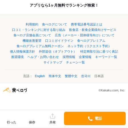
アプリなら1ヶ月無料でランキング検索！
利用規約
食べログについて
携帯電話番号認証とは
口コミ・ランキングに対する取り組み
飲食店・飲食企業様向けサービス
食べログ店舗会員について
広告（メーカー・団体様等向け）について
機能改善要望
口コミガイドライン
食べログプレミアム
食べログプレミアム無料クーポン
ネット予約（リクエスト予約）
個人情報保護方針
外部送信（オプトアウト）
特定商取引法に基づく表記
推奨環境
ヘルプ・お問い合わせ
採用情報
企業情報
キーワード一覧
サイトマップ
チェーン一覧
言語：
English
简体中文
繁體中文
한국어
日本語
©Kakaku.com, Inc.
電話
行った
保存
共有