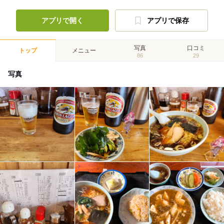
アプリで開く
アプリで保存
写真
口コミ
トップ
メニュー
86
29
写真