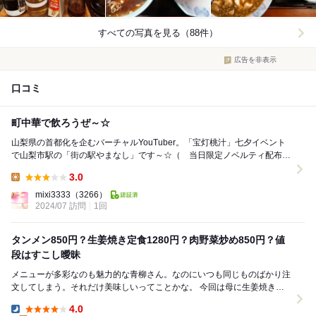
すべての写真を見る（88件）
広告を非表示
口コミ
町中華で飲ろうぜ～☆
山梨県の首都化を企むバーチャルYouTuber。「宝灯桃汁」七夕イベント
で山梨市駅の「街の駅やまなし」です～☆（ 当日限定ノベルティ配布！
(先着100名) 浴衣桃汁ちゃんグッズ先行...
3.0
Lunch:
mixi3333
（3266）
2024/07 訪問
1回
タンメン850円？生姜焼き定食1280円？肉野菜炒め850円？値
段はすこし曖昧
メニューが多彩なのも魅力的な青柳さん。なのにいつも同じものばかり注
文してしまう。それだけ美味しいってことかな。 今回は母に生姜焼き定
食を注文してみました。 私はタンメンに肉...
4.0