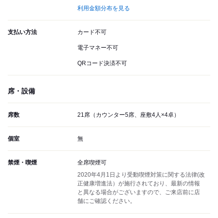
利用金額分布を見る
支払い方法
カード不可
電子マネー不可
QRコード決済不可
席・設備
席数
21席（カウンター5席、座敷4人×4卓）
個室
無
禁煙・喫煙
全席喫煙可
2020年4月1日より受動喫煙対策に関する法律(改
正健康増進法）が施行されており、最新の情報
と異なる場合がございますので、ご来店前に店
舗にご確認ください。