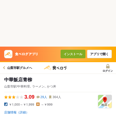
インストール
アプリで開く
山梨市駅グルメへ
ログイン
中華飯店青柳
山梨市駅/中華料理､ ラーメン､ かつ丼
3.09
29
人
364
人
￥1,000～￥1,999
～￥999
店舗情報（詳細）