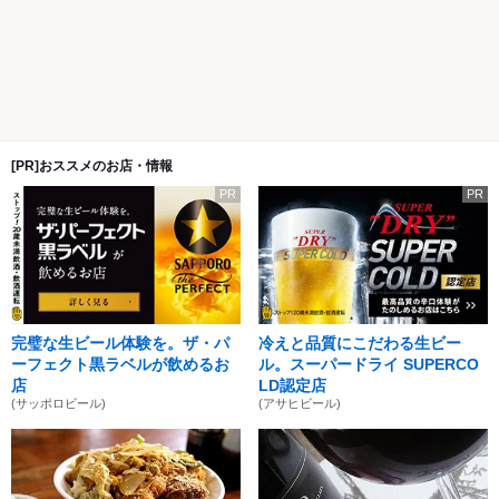
[PR]おススメのお店・情報
PR
PR
完璧な生ビール体験を。ザ・パ
冷えと品質にこだわる生ビー
ーフェクト黒ラベルが飲めるお
ル。スーパードライ SUPERCO
店
LD認定店
(サッポロビール)
(アサヒビール)