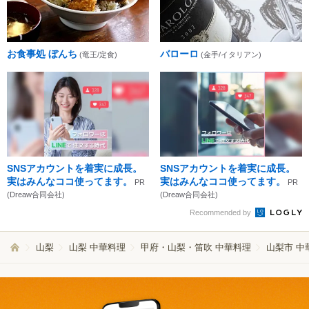
お食事処 ぼんち
バローロ
(竜王/定食)
(金手/イタリアン)
SNSアカウントを着実に成長。
SNSアカウントを着実に成長。
実はみんなココ使ってます。
実はみんなココ使ってます。
PR
PR
(Dreaw合同会社)
(Dreaw合同会社)
Recommended by
山梨
山梨 中華料理
甲府・山梨・笛吹 中華料理
山梨市 中