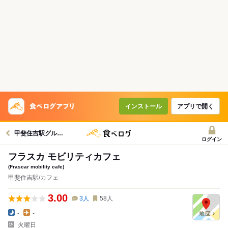
インストール
アプリで開く
甲斐住吉駅グルメへ
ログイン
フラスカ モビリティカフェ
(Frascar mobility cafe)
甲斐住吉駅/カフェ
3.00
3
人
58
人
-
-
火曜日