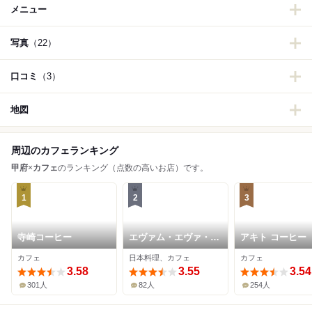
メニュー
写真
（22）
口コミ
（3）
地図
周辺のカフェランキング
甲府
×
カフェ
のランキング（点数の高いお店）です。
1
2
3
寺崎コーヒー
エヴァム・エヴァ・ヤ
アキト コーヒー
マナシ・アジ
カフェ
日本料理、カフェ
カフェ
3.58
3.55
3.54
301人
82人
254人