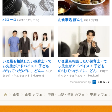
バローロ
お食事処 ぼんち
(金手/イタリアン)
(竜王/定食)
いま最も相談したい保育士・て
いま最も相談したい保育士・て
ぃ先生がアドバイス！ 子ども
ぃ先生がアドバイス！ 子ども
の“おてつだい”に、どん...
の“おてつだい”に、どん...
PR(ア
PR(ア
タック・キュキュット｜Hugkum)
タック・キュキュット｜Hugkum)
Recommended by
山梨
山梨 カフェ
甲府・山梨・笛吹 カフェ
甲府 カフェ