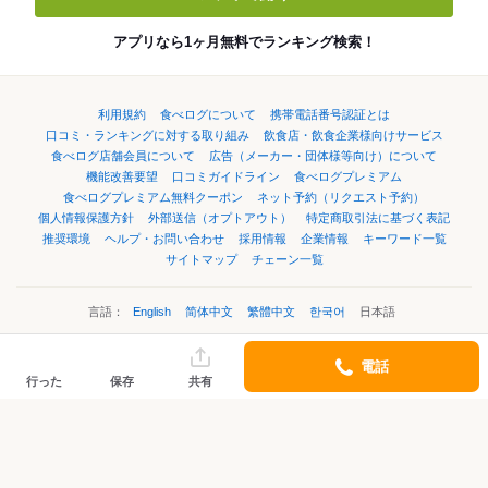
アプリなら1ヶ月無料でランキング検索！
利用規約
食べログについて
携帯電話番号認証とは
口コミ・ランキングに対する取り組み
飲食店・飲食企業様向けサービス
食べログ店舗会員について
広告（メーカー・団体様等向け）について
機能改善要望
口コミガイドライン
食べログプレミアム
食べログプレミアム無料クーポン
ネット予約（リクエスト予約）
個人情報保護方針
外部送信（オプトアウト）
特定商取引法に基づく表記
推奨環境
ヘルプ・お問い合わせ
採用情報
企業情報
キーワード一覧
サイトマップ
チェーン一覧
言語：
English
简体中文
繁體中文
한국어
日本語
電話
©Kakaku.com, Inc.
行った
保存
共有