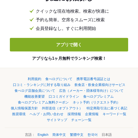
クイックな現在地検索。検索が快適に
予約も簡単。空席をスムーズに検索
会員登録なし。すぐに利用開始
アプリで開く
アプリなら1ヶ月無料でランキング検索！
利用規約
食べログについて
携帯電話番号認証とは
口コミ・ランキングに対する取り組み
飲食店・飲食企業様向けサービス
食べログ店舗会員について
広告（メーカー・団体様等向け）について
機能改善要望
口コミガイドライン
食べログプレミアム
食べログプレミアム無料クーポン
ネット予約（リクエスト予約）
個人情報保護方針
外部送信（オプトアウト）
特定商取引法に基づく表記
推奨環境
ヘルプ・お問い合わせ
採用情報
企業情報
キーワード一覧
サイトマップ
チェーン一覧
言語：
English
简体中文
繁體中文
한국어
日本語