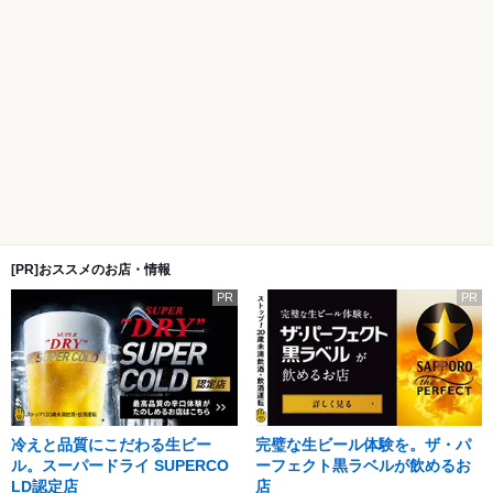
[PR]おススメのお店・情報
PR
PR
冷えと品質にこだわる生ビー
完璧な生ビール体験を。ザ・パ
ル。スーパードライ SUPERCO
ーフェクト黒ラベルが飲めるお
LD認定店
店