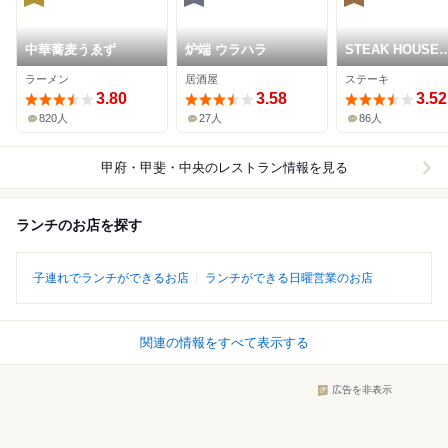
中華蕎麦うゑず
炉端 ウラハラ
STEAK HOUSE
WATAYOSHI
ラーメン
居酒屋
ステーキ
3.80
3.58
3.52
820人
27人
86人
甲府・甲斐・中央
のレストラン情報を見る
ランチのお店を探す
子連れでランチができるお店
ランチができる日曜営業のお店
関連の情報をすべて表示する
広告を非表示