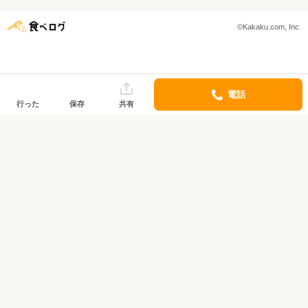
©Kakaku.com, Inc.
電話
行った
保存
共有