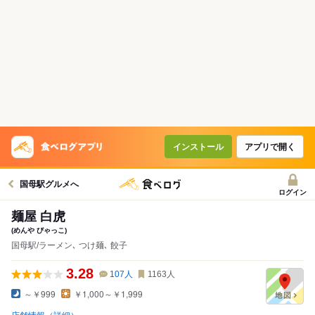
インストール
アプリで開く
国母駅グルメへ
ログイン
麺屋 白虎
(めんや びゃっこ)
国母駅/ラーメン､ つけ麺､ 餃子
3.28
107
人
1163
人
～￥999
￥1,000～￥1,999