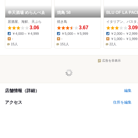
串天酒場 めらんべゑ
焼鳥 58
BLU OF LA PAC
居酒屋、海鮮、天ぷら
焼き鳥
イタリアン、パスタ
3.06
3.67
3.09
￥4,000～￥4,999
￥5,000～￥5,999
￥2,000～￥2,999
Dinner:
Dinner:
Dinner:
-
-
￥1,000～￥1,999
Lunch:
Lunch:
Lunch:
15人
151人
22人
広告を非表示
店舗情報（詳細）
編集
アクセス
住所を編集