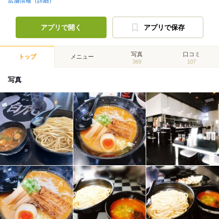
店舗情報（詳細）
アプリで開く
アプリで保存
写真
口コミ
トップ
メニュー
369
107
写真