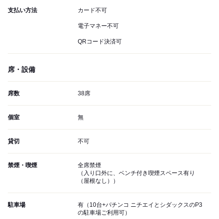
支払い方法
カード不可
電子マネー不可
QRコード決済可
席・設備
席数
38席
個室
無
貸切
不可
禁煙・喫煙
全席禁煙
（入り口外に、ベンチ付き喫煙スペース有り
（屋根なし））
駐車場
有（10台+パチンコ ニチエイとシダックスのP3
の駐車場ご利用可）