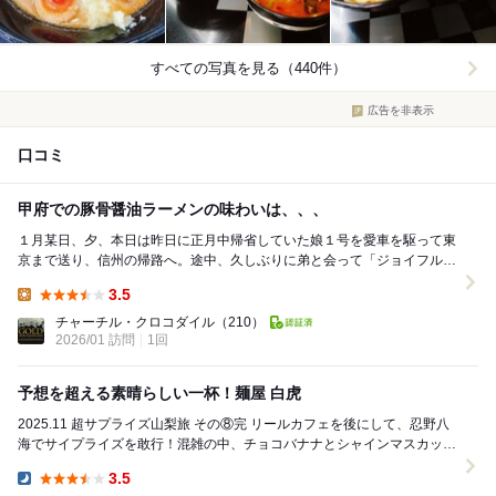
すべての写真を見る（440件）
広告を非表示
口コミ
甲府での豚骨醤油ラーメンの味わいは、、、
１月某日、夕、本日は昨日に正月中帰省していた娘１号を愛車を駆って東
京まで送り、信州の帰路へ。途中、久しぶりに弟と会って「ジョイフル
東京稲城店」で朝ラーし、更に昼ラーに「琉笑」で食...
3.5
Lunch:
チャーチル・クロコダイル
（210）
2026/01 訪問
1回
予想を超える素晴らしい一杯！麺屋 白虎
2025.11 超サプライズ山梨旅 その⑧完 リールカフェを後にして、忍野八
海でサイプライズを敢行！混雑の中、チョコバナナとシャインマスカット
串を持って登場して女性陣を驚か...
3.5
Dinner: