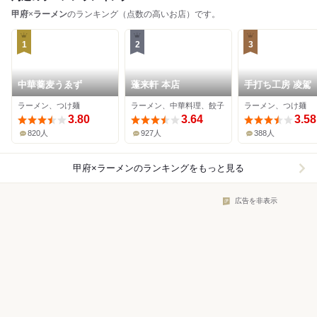
甲府
×
ラーメン
のランキング（点数の高いお店）です。
1
2
3
中華蕎麦うゑず
蓬来軒 本店
手打ち工房 凌駕
ラーメン、つけ麺
ラーメン、中華料理、餃子
ラーメン、つけ麺
3.80
3.64
3.58
820人
927人
388人
甲府×ラーメン
のランキングをもっと見る
広告を非表示