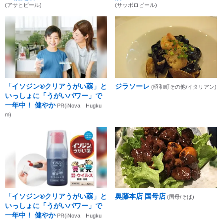
(アサヒビール)
(サッポロビール)
「イソジン®クリアうがい薬」と
ジラソーレ
(昭和町その他/イタリアン)
いっしょに「うがいパワー」で
一年中！ 健やか
PR(iNova｜Hugku
m)
「イソジン®クリアうがい薬」と
奥藤本店 国母店
(国母/そば)
いっしょに「うがいパワー」で
一年中！ 健やか
PR(iNova｜Hugku