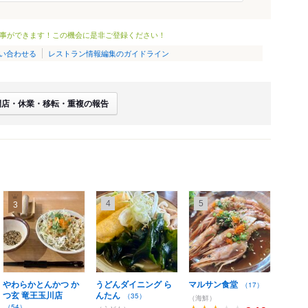
事ができます！この機会に是非ご登録ください！
い合わせる
レストラン情報編集のガイドライン
閉店・休業・移転・重複の報告
4
5
3
やわらかとんかつ か
うどんダイニング ら
マルサン食堂
（17）
つ玄 竜王玉川店
んたん
（35）
（海鮮）
（54）