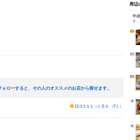
周辺
甲府
す。
1
2
3
フォローすると、その人のオススメのお店から探せます。
4
口コミ
をもっと見る （
7
人）
5