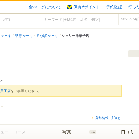
食べログについて
保有Vポイント
予約確認
行っ
 ケーキ
甲府 ケーキ
常永駅 ケーキ
シェリー洋菓子店
人
洋菓子店
をご参照ください。
店舗情報（詳細）
ュー・コース
写真
口コミ
16