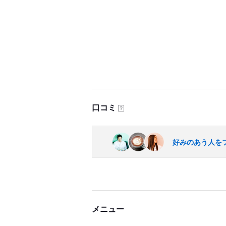
口コミ
？
好みのあう人を
メニュー