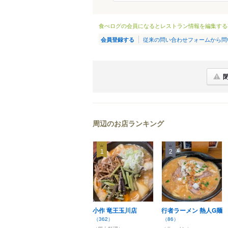
食べログの会員になるとレストラン情報を編集する
従来の問い合わせフォームから問
会員登録する
周辺のお店ランキング
1
2
小作 竜王玉川店
行者ラーメン 熱人G麺
（362）
（86）