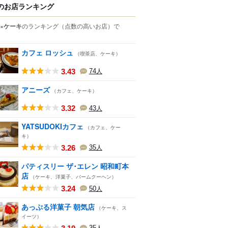
のお店ランキング
×ケーキ
のランキング
（点数の高いお店）
で
カフェ ロッシュ
（喫茶店、ケーキ）
3.43
74
人
アニーズ
（カフェ、ケーキ）
3.32
43
人
YATSUDOKIカフェ
（カフェ、ケー
キ）
3.26
35
人
パティスリー ザ･エレン 昭和町本
店
（ケーキ、洋菓子、バームクーヘン）
3.24
50
人
あっぷる洋菓子 朝気店
（ケーキ、ス
イーツ）
35