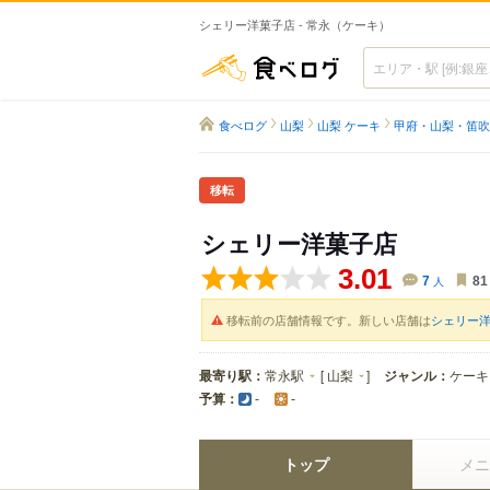
シェリー洋菓子店 - 常永（ケーキ）
食べログ
食べログ
山梨
山梨 ケーキ
甲府・山梨・笛吹
移転
シェリー洋菓子店
3.01
7
人
81
移転前の店舗情報です。新しい店舗は
シェリー
最寄り駅：
常永駅
[
山梨
]
ジャンル：
ケーキ
予算：
-
-
トップ
メニ