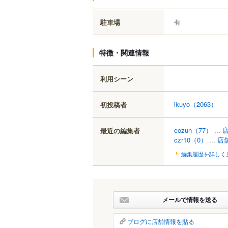
有
駐車場
特徴・関連情報
利用シーン
ikuyo
（2063）
初投稿者
cozun
（77）
...
最近の編集者
czr10
（0）
...
店
編集履歴を詳しく
メールで情報を送る
ブログに店舗情報を貼る