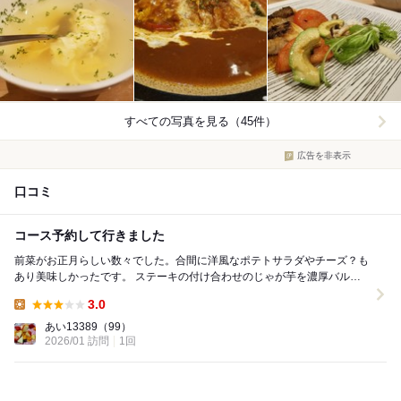
すべての写真を見る（45件）
広告を非表示
口コミ
コース予約して行きました
前菜がお正月らしい数々でした。合間に洋風なポテトサラダやチーズ？も
あり美味しかったです。 ステーキの付け合わせのじゃが芋を濃厚バルサ
ミコ酢のソースでさっぱりいただきました。 食...
3.0
Lunch:
あい13389
（99）
2026/01 訪問
1回