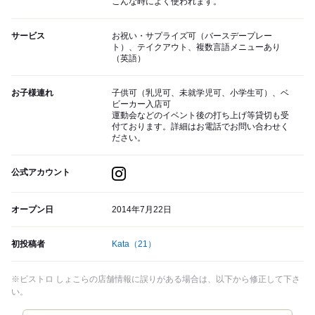
こんな時によく使われます。
サービス
お祝い・サプライズ可（バースデープレー
ト）、テイクアウト、複数言語メニューあり
（英語）
お子様連れ
子供可（乳児可、未就学児可、小学生可）、ベ
ビーカー入店可
運動会などのイベント後の打ち上げ等貸切も受
付ております。詳細はお電話でお問い合わせく
ださい。
公式アカウント
オープン日
2014年7月22日
初投稿者
Kata
（21）
※ビストロ しょこらの店舗情報に誤りがある場合は、以下から修正して下さ
い。