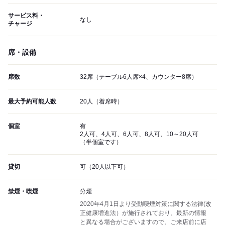
サービス料・
なし
チャージ
席・設備
席数
32席（テーブル6人席×4、カウンター8席）
最大予約可能人数
20人（着席時）
個室
有
2人可、4人可、6人可、8人可、10～20人可
（半個室です）
貸切
可（20人以下可）
禁煙・喫煙
分煙
2020年4月1日より受動喫煙対策に関する法律(改
正健康増進法）が施行されており、最新の情報
と異なる場合がございますので、ご来店前に店