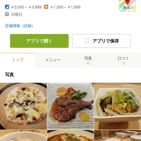
￥3,000～￥3,999
￥1,000～￥1,999
日曜日
店舗情報（詳細）
アプリで開く
アプリで保存
写真
口コミ
トップ
メニュー
43
10
写真