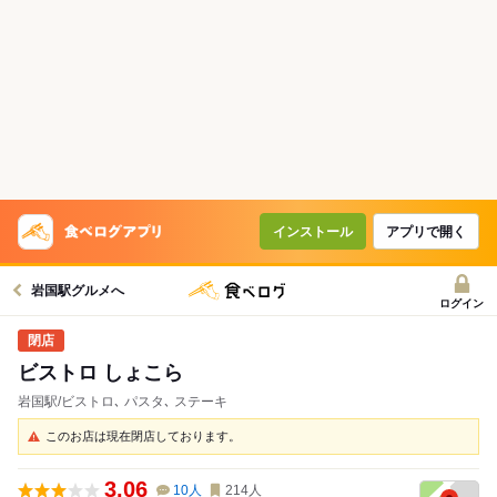
インストール
アプリで開く
岩国駅グルメへ
ログイン
ビストロ しょこら
岩国駅/ビストロ､ パスタ､ ステーキ
このお店は現在閉店しております。
3.06
10
人
214
人