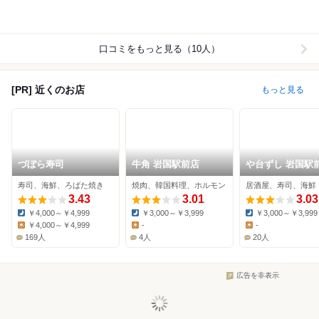
口コミをもっと見る（10人）
[PR] 近くのお店
もっと見る
づぼら寿司
牛角 岩国駅前店
や台ずし 岩国駅
寿司、海鮮、ろばた焼き
焼肉、韓国料理、ホルモン
居酒屋、寿司、海鮮
3.43
3.01
3.03
￥4,000～￥4,999
￥3,000～￥3,999
￥3,000～￥3,999
Dinner:
Dinner:
Dinner:
￥4,000～￥4,999
-
-
Lunch:
Lunch:
Lunch:
169人
4人
20人
広告を非表示