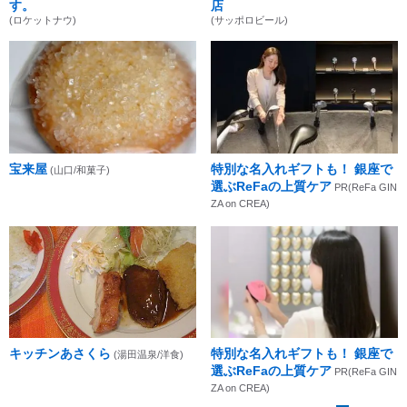
す。
店
(ロケットナウ)
(サッポロビール)
宝来屋
特別な名入れギフトも！ 銀座で
(山口/和菓子)
選ぶReFaの上質ケア
PR(ReFa GIN
ZA on CREA)
キッチンあさくら
特別な名入れギフトも！ 銀座で
(湯田温泉/洋食)
選ぶReFaの上質ケア
PR(ReFa GIN
ZA on CREA)