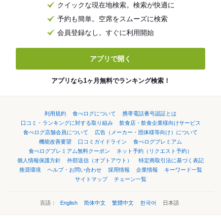
クイックな現在地検索。検索が快適に
予約も簡単。空席をスムーズに検索
会員登録なし。すぐに利用開始
アプリで開く
アプリなら1ヶ月無料でランキング検索！
利用規約
食べログについて
携帯電話番号認証とは
口コミ・ランキングに対する取り組み
飲食店・飲食企業様向けサービス
食べログ店舗会員について
広告（メーカー・団体様等向け）について
機能改善要望
口コミガイドライン
食べログプレミアム
食べログプレミアム無料クーポン
ネット予約（リクエスト予約）
個人情報保護方針
外部送信（オプトアウト）
特定商取引法に基づく表記
推奨環境
ヘルプ・お問い合わせ
採用情報
企業情報
キーワード一覧
サイトマップ
チェーン一覧
言語：
English
简体中文
繁體中文
한국어
日本語