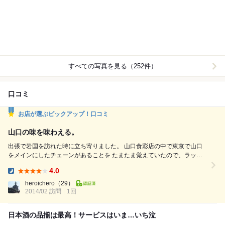
すべての写真を見る（252件）
口コミ
お店が選ぶピックアップ！口コミ
山口の味を味わえる。
出張で岩国を訪れた時に立ち寄りました。 山口食彩店の中で東京で山口
をメインにしたチェーンがあることを たまたま覚えていたので、ラッキ
ーとばかりに。 そんな私も山口出身ですが、 メニューを見ると確かに馴
4.0
染みの品が並んでいる。 でも、それが郷土料理の粋にあることを地元に
Dinner:
いる時は 気がついていませんで。 金太郎や平太郎なんかは、まさにその
heroichero
（29）
2014/02 訪問
典型ですね。 他には長門の鶏肉のすき焼き風鍋も...
1回
日本酒の品揃は最高！サービスはいま…いち泣