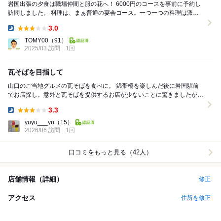
岩国出張の夕食は職場仲間と服の花へ！ 6000円のコースを事前に予約し
訪問しました。 料理は、まぁ普通の宴会コース。一つ一つの料理は派手
さはないものの丁寧に調理、盛り付けされて...
3.0
Dinner:
TOMY00
（91）
2025/03 訪問
1回
瓦そばを目指して
山口のご当地グルメの瓦そばを食べに。 錦帯橋を楽しんだ後に岩国駅前
でお店探し。意外と瓦そばを提供するお店が少ないことに驚きましたがこ
のお店をチョイス。駅近でしたので観光客にとって...
3.3
Dinner:
yuyu___yu
（15）
2026/06 訪問
1回
口コミをもっと見る（42人）
店舗情報（詳細）
修正
アクセス
住所を修正