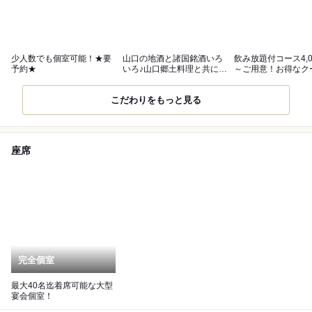
少人数でも個室可能！★要
山口の地酒と諸国銘酒いろ
飲み放題付コース4,0
予約★
いろ♪山口郷土料理と共にお
～ご用意！お得なク
楽しみいただけます。
も♪
こだわりをもっと見る
座席
完全個室
最大40名迄着席可能な大型
宴会個室！