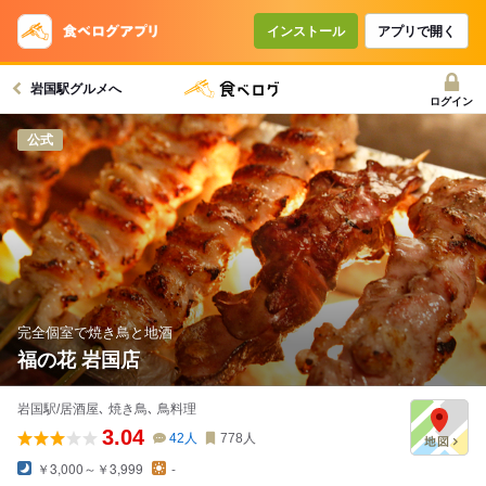
コースで使えるクーポン
戻る
インストール
アプリで開く
岩国駅グルメへ
クーポンを利用せず予約する
ログイン
公式
完全個室で焼き鳥と地酒
福の花 岩国店
岩国駅/居酒屋､ 焼き鳥､ 鳥料理
3.04
42
人
778
人
￥3,000～￥3,999
-