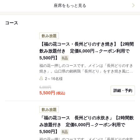
座席をもっと見る
コース
飲み放題
【福の花コース・長州どりのすき焼き】【2時間
飲み放題付き 定価6,000円→クーポン利用で
5,500円】
8品
福の花一押しのコースです。メインは「長州どりのすき
焼き」。山口県の銘柄鶏「長州どり」をすき焼き風に仕
上げました！〆のうどんで最後まで美味しくお召し上が
2～16名様
りいただけます♪その他にも山口が感じられる料理の
6,000円
数々、2時間飲み放題込みの大満足プランです。少人数
詳細・予約
5,500
円
(税込)
のお集まりにもピッタリなこのプランで久しぶりのお集
まりを楽しくお過ごしください！
飲み放題
「福の花コース 長州どりの水炊き」【2時間飲
み放題付き 定価6,000円→クーポン利用で
5,500円】
8品
福の花一押しのコースです。メインは「長州どりの水炊