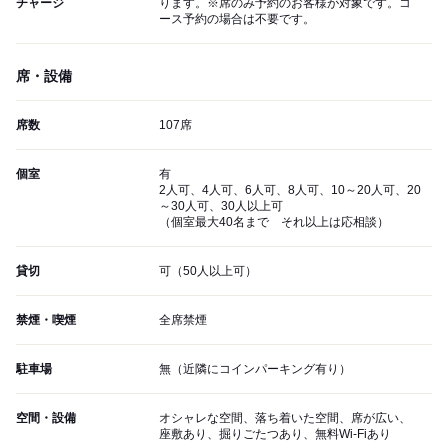
チャージ
ります。※席のみ予約のお客様が対象です。コ
ース予約の場合は不要です。
席・設備
席数
107席
個室
有
2人可、4人可、6人可、8人可、10～20人可、20
～30人可、30人以上可
（個室最大40名まで それ以上は応相談）
貸切
可（50人以上可）
禁煙・喫煙
全席禁煙
駐車場
無（近隣にコインパーキング有り）
空間・設備
オシャレな空間、落ち着いた空間、席が広い、
座敷あり、掘りごたつあり、無料Wi-Fiあり