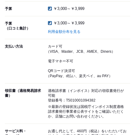
￥3,000～￥3,999
予算
￥3,000～￥3,999
予算
（口コミ集計）
利用金額分布を見る
支払い方法
カード可
（VISA、Master、JCB、AMEX、Diners）
電子マネー不可
QRコード決済可
（PayPay、d払い、楽天ペイ、au PAY）
領収書（適格簡易請求
適格請求書（インボイス）対応の領収書発行が
書）
可能
登録番号：T5010001094382
※最新の登録状況は国税庁インボイス制度適格
請求書発行事業者公表サイトをご確認いただく
か、店舗にお問い合わせください。
サービス料・
お通し代として、460円（税込）をいただいてお