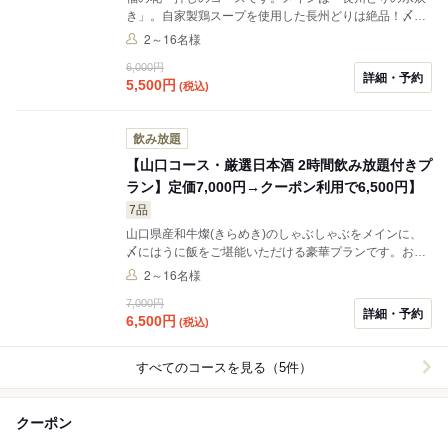
き」。自家製鶏スープを使用した長州どりは絶品！〆の
ラーメンで最後まで美味しくお召し上がりいただけます♪
2～16名様
その他にも山口が感じられる料理の数々、2時間飲み放
6,000円
題込みの大満足プランです。少人数のお集まりにもピッ
詳細・予約
5,500
円
(税込)
タリなこのプランで久しぶりのお集まりを楽しくお過ご
しください！
飲み放題
【山口コース・厳選日本酒 2時間飲み放題付きプ
ラン】定価7,000円→クーポン利用で6,500円】
7品
山口県産和牛燦(きらめき)のしゃぶしゃぶをメインに、
〆にはうに飯をご堪能いただける豪華プランです。お食
事のお供には、山口県産の日本酒9種類+店長の隠し酒を
2～16名様
筆頭に種類豊富な飲み放題メニューを取り揃えておりま
7,000円
す。ノンアルコールドリンクも数多くご用意しておりま
詳細・予約
6,500
円
(税込)
すのでどなたでも楽しめること間違いなし！ ご宴会、接
待、ご家族でのお集まりなど様々なシーンでご利用いた
だけます。
すべてのコースを見る（5件）
クーポン