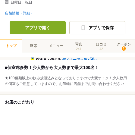
日曜日、祝日
店舗情報（詳細）
アプリで開く
アプリで保存
写真
口コミ
クーポン
トップ
座席
メニュー
247
42
2
50
貯まる・使える
ディナーで人数×
pt
■個室席多数！少人数から大人数まで最大100名！
★100種類以上の飲み放題込みとなっておりますので大変オトク！少人数用
の個室もご用意していますので、お気軽に店舗までお問い合わせください！
お店のこだわり