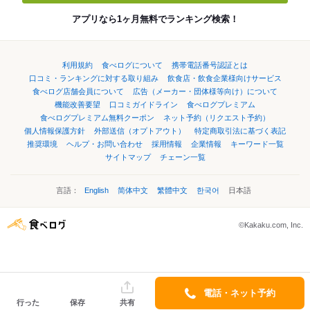
アプリなら1ヶ月無料でランキング検索！
利用規約
食べログについて
携帯電話番号認証とは
口コミ・ランキングに対する取り組み
飲食店・飲食企業様向けサービス
食べログ店舗会員について
広告（メーカー・団体様等向け）について
機能改善要望
口コミガイドライン
食べログプレミアム
食べログプレミアム無料クーポン
ネット予約（リクエスト予約）
個人情報保護方針
外部送信（オプトアウト）
特定商取引法に基づく表記
推奨環境
ヘルプ・お問い合わせ
採用情報
企業情報
キーワード一覧
サイトマップ
チェーン一覧
言語：
English
简体中文
繁體中文
한국어
日本語
©Kakaku.com, Inc.
電話・ネット予約
行った
保存
共有