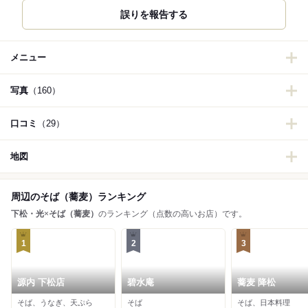
誤りを報告する
メニュー
写真
（160）
口コミ
（29）
地図
周辺のそば（蕎麦）ランキング
下松・光
×
そば（蕎麦）
のランキング（点数の高いお店）です。
1
2
3
源内 下松店
碧水庵
蕎麦 降松
そば、うなぎ、天ぷら
そば
そば、日本料理