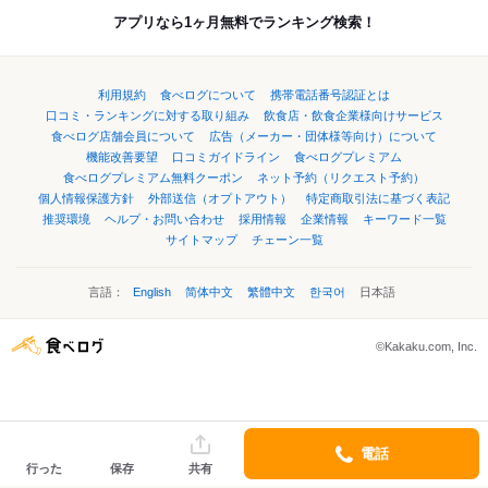
アプリなら1ヶ月無料でランキング検索！
利用規約
食べログについて
携帯電話番号認証とは
口コミ・ランキングに対する取り組み
飲食店・飲食企業様向けサービス
食べログ店舗会員について
広告（メーカー・団体様等向け）について
機能改善要望
口コミガイドライン
食べログプレミアム
食べログプレミアム無料クーポン
ネット予約（リクエスト予約）
個人情報保護方針
外部送信（オプトアウト）
特定商取引法に基づく表記
推奨環境
ヘルプ・お問い合わせ
採用情報
企業情報
キーワード一覧
サイトマップ
チェーン一覧
言語：
English
简体中文
繁體中文
한국어
日本語
©Kakaku.com, Inc.
電話
行った
保存
共有