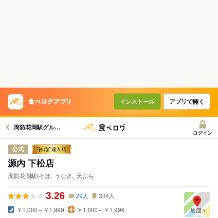
インストール
アプリで開く
周防花岡駅グルメへ
ログイン
公式
源内 下松店
周防花岡駅/そば､ うなぎ､ 天ぷら
3.26
29
人
334
人
￥1,000～￥1,999
￥1,000～￥1,999