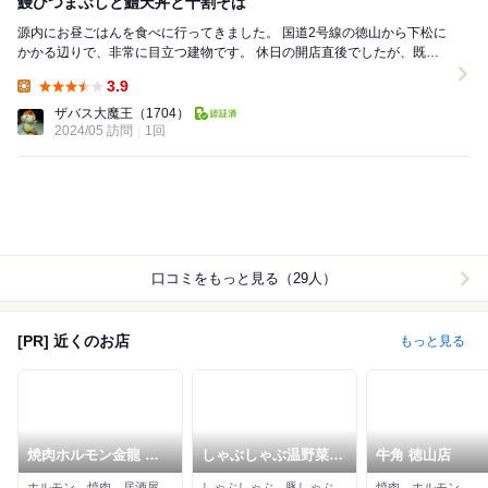
鰻ひつまぶしと鱧天丼と十割そば
源内にお昼ごはんを食べに行ってきました。 国道2号線の徳山から下松に
かかる辺りで、非常に目立つ建物です。 休日の開店直後でしたが、既に
数組お客さんが入っており人気の高さが分かり...
3.9
Lunch:
ザバス大魔王
（1704）
2024/05 訪問
1回
口コミをもっと見る（29人）
[PR] 近くのお店
もっと見る
焼肉ホルモン金龍 本
しゃぶしゃぶ温野菜
牛角 徳山店
店
下松店
ホルモン、焼肉、居酒屋
しゃぶしゃぶ、豚しゃぶ、すき焼き
焼肉、ホルモン