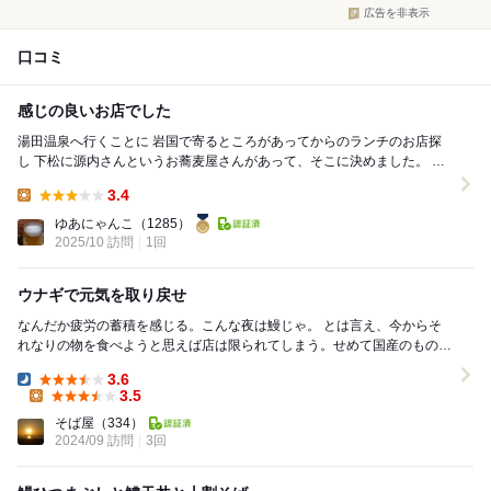
広告を非表示
口コミ
感じの良いお店でした
湯田温泉へ行くことに 岩国で寄るところがあってからのランチのお店探
し 下松に源内さんというお蕎麦屋さんがあって、そこに決めました。 姉
妹店にのん太鮨さんなどがある、山口の...
3.4
Lunch:
ゆあにゃんこ
（1285）
2025/10 訪問
1回
ウナギで元気を取り戻せ
なんだか疲労の蓄積を感じる。こんな夜は鰻じゃ。 とは言え、今からそ
れなりの物を食べようと思えば店は限られてしまう。せめて国産のものが
食べたい。値段の事は考えないで食べよう。と初め...
3.6
Dinner:
3.5
Lunch:
そば屋
（334）
2024/09 訪問
3回