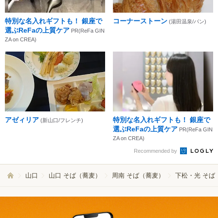
特別な名入れギフトも！ 銀座で
コーナーストーン
(湯田温泉/パン)
選ぶReFaの上質ケア
PR(ReFa GIN
ZA on CREA)
アゼィリア
特別な名入れギフトも！ 銀座で
(新山口/フレンチ)
選ぶReFaの上質ケア
PR(ReFa GIN
ZA on CREA)
Recommended by
山口
山口 そば（蕎麦）
周南 そば（蕎麦）
下松・光 そば