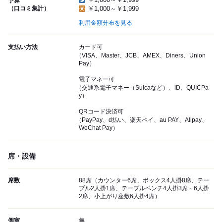
予算
（口コミ集計）
￥1,000～￥1,999
利用金額分布を見る
支払い方法
カード可
（VISA、Master、JCB、AMEX、Diners、Union
Pay）
電子マネー可
（交通系電子マネー（Suicaなど）、iD、QUICPa
y）
QRコード決済可
（PayPay、d払い、楽天ペイ、au PAY、Alipay、
WeChat Pay）
席・設備
席数
88席（カウンター6席、ボックス4人掛8席、テー
ブル2人掛1席、テーブルベンチ4人掛3席・6人掛
2席、小上がり座敷6人掛4席）
個室
無