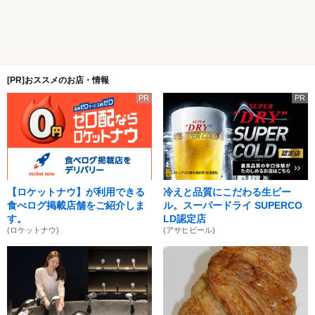
[PR]おススメのお店・情報
PR
PR
【ロケットナウ】が利用できる
冷えと品質にこだわる生ビー
食べログ掲載店舗をご紹介しま
ル。スーパードライ SUPERCO
す。
LD認定店
(ロケットナウ)
(アサヒビール)