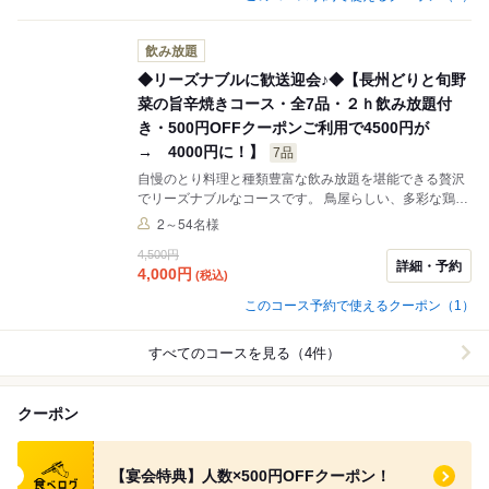
飲み放題
◆リーズナブルに歓送迎会♪◆【長州どりと旬野
菜の旨辛焼きコース・全7品・２ｈ飲み放題付
き・500円OFFクーポンご利用で4500円が
→ 4000円に！】
7品
自慢のとり料理と種類豊富な飲み放題を堪能できる贅沢
でリーズナブルなコースです。 鳥屋らしい、多彩な鶏料
理の数々とを美味しいお酒をぜひお楽しみください。 ★
2～54名様
少人数からご予約OK！大切なあの人、気心知れた仲間
4,500円
と！ ★お得なクーポンご利用で500円ＯＦＦ★
詳細・予約
4,000
円
(税込)
このコース予約で使えるクーポン（1）
すべてのコースを見る（4件）
クーポン
食べログ クーポン
【宴会特典】人数×500円OFFクーポン！