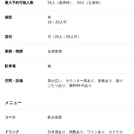
最大予約可能人数
54人（着席時）、54人（立食時）
個室
有
10～20人可
貸切
可（20人～50人可）
禁煙・喫煙
全席禁煙
駐車場
無
空間・設備
席が広い、カウンター席あり、座敷あり、掘り
ごたつあり、無料Wi-Fiあり
メニュー
コース
飲み放題
ドリンク
日本酒あり、焼酎あり、ワインあり、カクテル