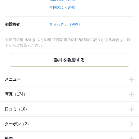
全国のふくの鳥
初投稿者
きゅっきぃ
（949）
※長門焼鳥 水炊き ふくの鳥 宇部新川店の店舗情報に誤りがある場合は、以
下からご報告ください。
誤りを報告する
メニュー
写真
（174）
口コミ
（16）
クーポン
（2）
地図