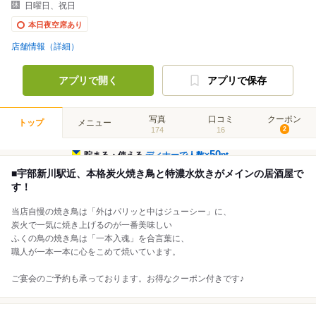
日曜日、祝日
本日夜空席あり
店舗情報（詳細）
アプリで開く
アプリで保存
写真
口コミ
クーポン
トップ
メニュー
174
16
2
50
貯まる・使える
ディナーで人数×
pt
■宇部新川駅近、本格炭火焼き鳥と特濃水炊きがメインの居酒屋で
す！
当店自慢の焼き鳥は「外はパリッと中はジューシー」に、
炭火で一気に焼き上げるのが一番美味しい
ふくの鳥の焼き鳥は「一本入魂」を合言葉に、
職人が一本一本に心をこめて焼いています。
ご宴会のご予約も承っております。お得なクーポン付きです♪