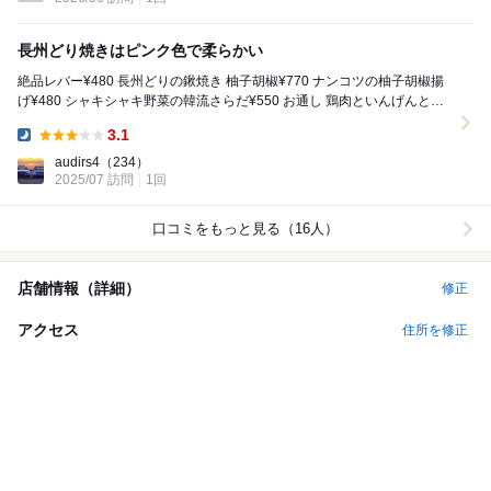
長州どり焼きはピンク色で柔らかい
絶品レバー¥480 長州どりの鍬焼き 柚子胡椒¥770 ナンコツの柚子胡椒揚
げ¥480 シャキシャキ野菜の韓流さらだ¥550 お通し 鶏肉といんげんとオ
クラ¥ スーパード...
3.1
Dinner:
audirs4
（234）
2025/07 訪問
1回
口コミをもっと見る（16人）
店舗情報（詳細）
修正
アクセス
住所を修正