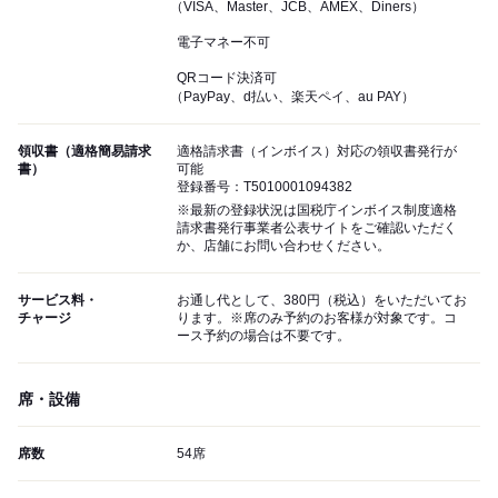
（VISA、Master、JCB、AMEX、Diners）
電子マネー不可
QRコード決済可
（PayPay、d払い、楽天ペイ、au PAY）
領収書（適格簡易請求
適格請求書（インボイス）対応の領収書発行が
書）
可能
登録番号：T5010001094382
※最新の登録状況は国税庁インボイス制度適格
請求書発行事業者公表サイトをご確認いただく
か、店舗にお問い合わせください。
サービス料・
お通し代として、380円（税込）をいただいてお
チャージ
ります。※席のみ予約のお客様が対象です。コ
ース予約の場合は不要です。
席・設備
席数
54席