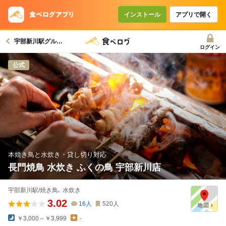
コースで使えるクーポン
戻る
インストール
アプリで開く
宇部新川駅グルメへ
クーポンを利用せず予約する
ログイン
公式
本焼き鳥と水炊き・貸し切り対応
長門焼鳥 水炊き ふくの鳥 宇部新川店
宇部新川駅/焼き鳥､ 水炊き
3.02
16
人
520
人
￥3,000～￥3,999
-