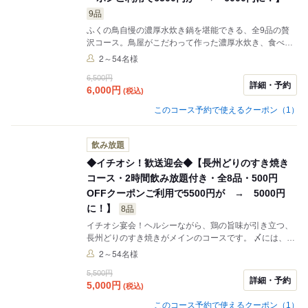
9品
ふくの鳥自慢の濃厚水炊き鍋を堪能できる、全9品の贅
沢コース。鳥屋がこだわって作った濃厚水炊き、食べる
価値有りです！水炊きの他にも旬の味覚を存分に味わえ
2～54名様
る一品が並びます。年間通して安定して美味しい満足を
6,500円
お届けできる大本命宴会です！ ★少人数からご予約
詳細・予約
6,000
円
(税込)
OK！大切なあの人、気心知れた仲間と！ ★お得なクー
ポンご利用で500円ＯＦＦ★
このコース予約で使えるクーポン（1）
飲み放題
◆イチオシ！歓送迎会◆【長州どりのすき焼き
コース・2時間飲み放題付き・全8品・500円
OFFクーポンご利用で5500円が → 5000円
に！】
8品
イチオシ宴会！ヘルシーながら、鶏の旨味が引き立つ、
長州どりのすき焼きがメインのコースです。 〆には、す
き焼きの旨味がたっぷり染み込んだもちもちのうどんを
2～54名様
お楽しみいただけます。 種類豊富な自慢の飲み放題がセ
5,500円
ットでコスパ抜群のイチオシ宴会です。 ★少人数からご
詳細・予約
5,000
円
(税込)
予約OK！大切なあの人、気心知れた仲間と！ ★お得な
クーポンご利用で500円ＯＦＦ★
このコース予約で使えるクーポン（1）