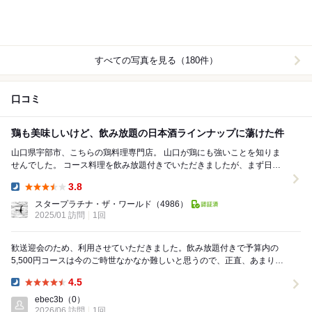
すべての写真を見る（180件）
口コミ
鶏も美味しいけど、飲み放題の日本酒ラインナップに蕩けた件
山口県宇部市、こちらの鶏料理専門店。 山口が鶏にも強いことを知りま
せんでした。 コース料理を飲み放題付きでいただきましたが、まず日本
酒の品揃えに驚きます。 飲み放題でこのラインナ...
3.8
Dinner:
スタープラチナ・ザ・ワールド
（4986）
2025/01 訪問
1回
歓送迎会のため、利用させていただきました。飲み放題付きで予算内の
5,500円コースは今のご時世なかなか難しいと思うので、正直、あまり期
待していなかったのですが、大満足のクオリティで...
4.5
Dinner:
ebec3b
（0）
2026/06 訪問
1回