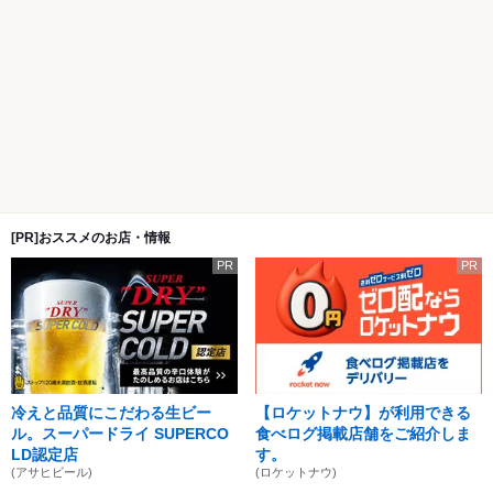
[PR]おススメのお店・情報
PR
PR
冷えと品質にこだわる生ビー
【ロケットナウ】が利用できる
ル。スーパードライ SUPERCO
食べログ掲載店舗をご紹介しま
LD認定店
す。
(アサヒビール)
(ロケットナウ)