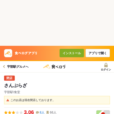
インストール
アプリで開く
宇部駅グルメへ
ログイン
さんぷらざ
宇部駅/食堂
このお店は現在閉店しております。
3.06
8
人
66
人