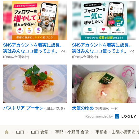
SNSアカウントを着実に成長。
SNSアカウントを着実に成長。
実はみんなココ使ってます。
実はみんなココ使ってます。
PR
PR
(Dreaw合同会社)
(Dreaw合同会社)
パストリア プーサン
天使のゆめ
(山口/パスタ)
(阿知須/ケーキ)
Recommended by
山口
山口 食堂
宇部・小野田 食堂
宇部市・山陽小野田市 