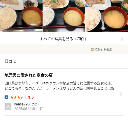
すべての写真を見る（79件）
広告を非表示
口コミ
地元民に愛された定食の店
山口県は宇部市、イズミゆめタウン宇部店の近くに位置する定食の店。
どこでもそうなのだけど、ラーメン店やうどんの店は町中見ることはあっ
ても、こと「定食の店」となると中々に厳しい...
3.5
Dinner:
kansa795
（52）
2025/06 訪問
1回