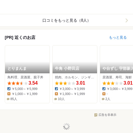
口コミをもっと見る（8人）
[PR] 近くのお店
もっと見る
とりまんま
牛角 小野田店
や台ずし 宇部新
前町
鳥料理、居酒屋、親子丼
焼肉、ホルモン、ジンギスカン
居酒屋、寿司、海鮮
3.54
3.01
3.01
￥5,000～￥5,999
￥3,000～￥3,999
￥3,000～￥3,999
Dinner:
Dinner:
Dinner:
￥1,000～￥1,999
￥1,000～￥1,999
-
Lunch:
Lunch:
Lunch:
85人
10人
2人
広告を非表示