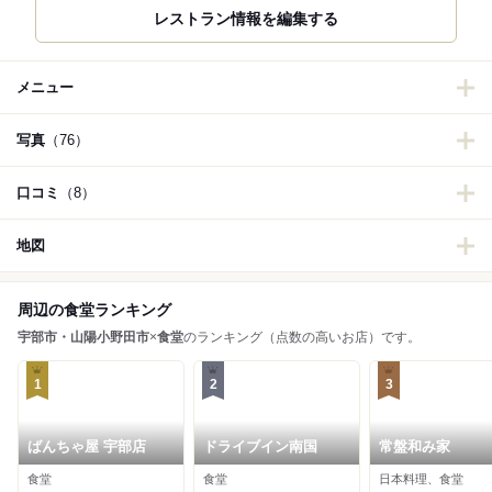
レストラン情報を編集する
メニュー
写真
（76）
口コミ
（8）
地図
周辺の食堂ランキング
宇部市・山陽小野田市
×
食堂
のランキング（点数の高いお店）です。
1
2
3
ばんちゃ屋 宇部店
ドライブイン南国
常盤和み家
食堂
食堂
日本料理、食堂