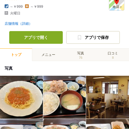
～￥999
～￥999
火曜日
店舗情報（詳細）
アプリで開く
アプリで保存
写真
口コミ
トップ
メニュー
76
8
写真