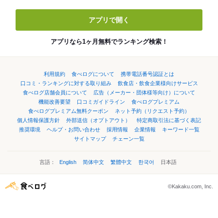
アプリで開く
アプリなら1ヶ月無料でランキング検索！
利用規約
食べログについて
携帯電話番号認証とは
口コミ・ランキングに対する取り組み
飲食店・飲食企業様向けサービス
食べログ店舗会員について
広告（メーカー・団体様等向け）について
機能改善要望
口コミガイドライン
食べログプレミアム
食べログプレミアム無料クーポン
ネット予約（リクエスト予約）
個人情報保護方針
外部送信（オプトアウト）
特定商取引法に基づく表記
推奨環境
ヘルプ・お問い合わせ
採用情報
企業情報
キーワード一覧
サイトマップ
チェーン一覧
言語：
English
简体中文
繁體中文
한국어
日本語
©Kakaku.com, Inc.