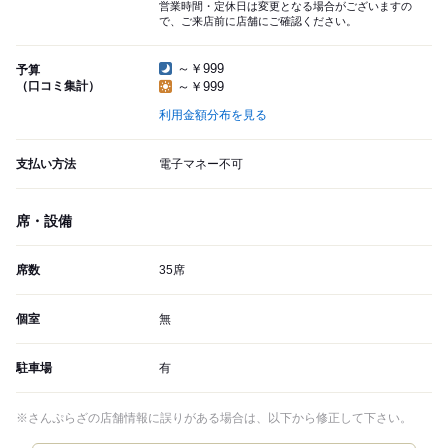
営業時間・定休日は変更となる場合がございますの
で、ご来店前に店舗にご確認ください。
～￥999
予算
（口コミ集計）
～￥999
利用金額分布を見る
支払い方法
電子マネー不可
席・設備
席数
35席
個室
無
駐車場
有
※さんぷらざの店舗情報に誤りがある場合は、以下から修正して下さい。