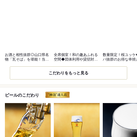
お酒と相性抜群◎山口県名
全席個室！和の趣あふれる
数量限定！桜ユッケ
物「瓦そば」を堪能！当店
空間◆団体利用や貸切対応
パ抜群のお得な串焼
一押しコース
も可能
こだわりをもっと見る
ビールのこだわり