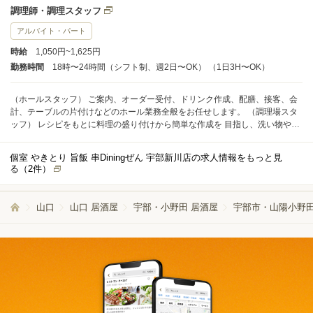
調理師・調理スタッフ
アルバイト・パート
時給
1,050円~1,625円
勤務時間
18時〜24時間（シフト制、週2日〜OK） （1日3H〜OK）
（ホールスタッフ） ご案内、オーダー受付、ドリンク作成、配膳、接客、会
計、テーブルの片付けなどのホール業務全般をお任せします。 （調理場スタ
ッフ） レシピをもとに料理の盛り付けから簡単な作成を 目指し、洗い物や片
付け作業など 調理業務全般をお任せします
個室 やきとり 旨飯 串Diningぜん 宇部新川店の求人情報をもっと見
る（
2
件）
山口
山口 居酒屋
宇部・小野田 居酒屋
宇部市・山陽小野田