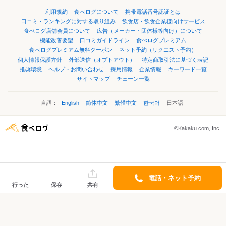
利用規約
食べログについて
携帯電話番号認証とは
口コミ・ランキングに対する取り組み
飲食店・飲食企業様向けサービス
食べログ店舗会員について
広告（メーカー・団体様等向け）について
機能改善要望
口コミガイドライン
食べログプレミアム
食べログプレミアム無料クーポン
ネット予約（リクエスト予約）
個人情報保護方針
外部送信（オプトアウト）
特定商取引法に基づく表記
推奨環境
ヘルプ・お問い合わせ
採用情報
企業情報
キーワード一覧
サイトマップ
チェーン一覧
言語：
English
简体中文
繁體中文
한국어
日本語
©Kakaku.com, Inc.
電話・ネット予約
行った
保存
共有