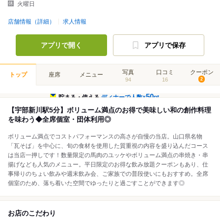
火曜日
店舗情報（詳細）
求人情報
アプリで開く
アプリで保存
写真
口コミ
クーポン
トップ
座席
メニュー
94
16
2
50
貯まる・使える
ディナーで人数×
pt
【宇部新川駅5分】ボリューム満点のお得で美味しい和の創作料理
を味わう◆全席個室・団体利用◎
ボリューム満点でコストパフォーマンスの高さが自慢の当店。山口県名物
「瓦そば」を中心に、旬の食材を使用した質重視の内容を盛り込んだコース
は当店一押しです！数量限定の馬肉のユッケやボリューム満点の串焼き・串
揚げなども人気のメニュー。平日限定のお得な飲み放題クーポンもあり、仕
事帰りのちょい飲みや週末飲み会、ご家族での普段使いにもおすすめ。全席
個室のため、落ち着いた空間でゆったりと過ごすことができます◎
お店のこだわり