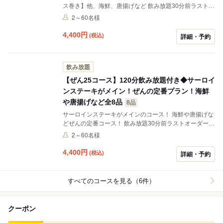
ス巻き】他、海鮮、唐揚げなど 飲み放題30分前ラストオ
ーダーとなります。
2～60名様
4,400
円
(税込)
詳細・予約
飲み放題
【ぜん25コース】120分飲み放題付き◆サーロイ
ンステーキがメイン！ぜんの定番プラン！海鮮
や唐揚げなど全8品
8品
サーロインステーキがメインのコース！ 海鮮や唐揚げな
どぜんの定番コース！ 飲み放題30分前ラストオーダーと
なります。
2～60名様
4,400
円
(税込)
詳細・予約
すべてのコースを見る（6件）
クーポン