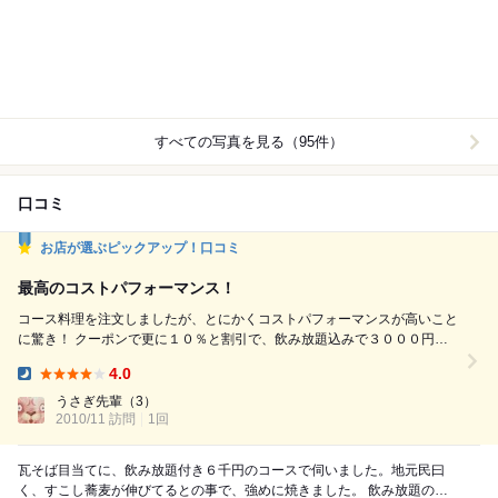
すべての写真を見る（95件）
口コミ
お店が選ぶピックアップ！口コミ
最高のコストパフォーマンス！
コース料理を注文しましたが、とにかくコストパフォーマンスが高いこと
に驚き！ クーポンで更に１０％と割引で、飲み放題込みで３０００円ち
ょい☆ 料理はやや少なめかな？って感じはしたけど、それなりにお腹は
4.0
ちょうどいいくらいで、追加注文は結局なかった。 肉・野菜汁を使った
Dinner:
ラーメンはだしがいいだけあってかなり美味かった♪ ラストはデザートで
うさぎ先輩
（3）
2010/11 訪問
1回
す。 ドリンクの種類も飲み放題の割に豊富。 ...
瓦そば目当てに、飲み放題付き６千円のコースで伺いました。地元民曰
く、すこし蕎麦が伸びてるとの事で、強めに焼きました。 飲み放題の種