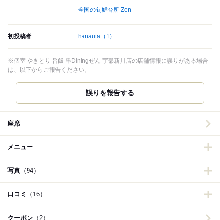
全国の旬鮮台所 Zen
初投稿者
hanauta
（1）
※個室 やきとり 旨飯 串Diningぜん 宇部新川店の店舗情報に誤りがある場合
は、以下からご報告ください。
誤りを報告する
座席
メニュー
写真
（94）
口コミ
（16）
クーポン
（2）