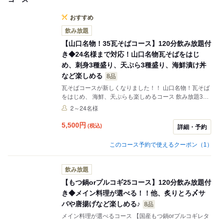
おすすめ
飲み放題
【山口名物！35瓦そばコース】120分飲み放題付
き◆24名様まで対応！山口名物瓦そばをはじ
め、刺身3種盛り、天ぷら3種盛り、海鮮漬け丼
など楽しめる
8品
瓦そばコースが新しくなりました！！ 山口名物！瓦そば
をはじめ、 海鮮、天ぷらも楽しめるコース 飲み放題30
分前ラストオーダーとなります。
2～24名様
5,500
円
(税込)
詳細・予約
このコース予約で使えるクーポン（1）
飲み放題
【もつ鍋orプルコギ25コース】120分飲み放題付
き◆メイン料理が選べる！！他、炙りとろ〆サ
バや唐揚げなど楽しめる♪
8品
メイン料理が選べるコース 【国産もつ鍋orプルコギレタ