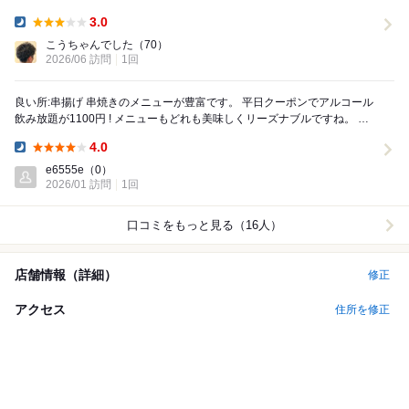
類は多くて満足です。 部屋も広いし、喫煙所...
3.0
Dinner:
こうちゃんでした
（70）
2026/06 訪問
1回
良い所:串揚げ 串焼きのメニューが豊富です。 平日クーポンでアルコール
飲み放題が1100円 ! メニューもどれも美味しくリーズナブルですね。 悪
い所:呼び出しボタンが機能...
4.0
Dinner:
e6555e
（0）
2026/01 訪問
1回
口コミをもっと見る（16人）
店舗情報（詳細）
修正
アクセス
住所を修正