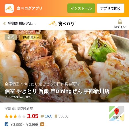
コースで使えるクーポン
戻る
インストール
アプリで開く
宇部新川駅グルメへ
クーポンを利用せず予約する
ログイン
公式
全席個室でゆったり過ごせる◎団体宴会可能
個室 やきとり 旨飯 串Diningぜん 宇部新川店
(くしだいにんぐぜん)
宇部新川駅/居酒屋
3.05
16
人
530
人
￥3,000～￥3,999
-