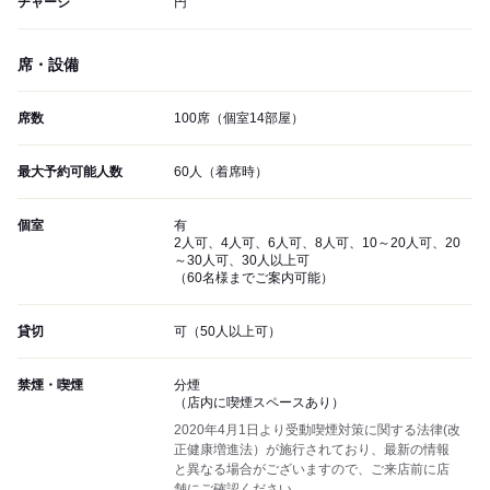
チャージ
円
席・設備
席数
100席（個室14部屋）
最大予約可能人数
60人（着席時）
個室
有
2人可、4人可、6人可、8人可、10～20人可、20
～30人可、30人以上可
（60名様までご案内可能）
貸切
可（50人以上可）
禁煙・喫煙
分煙
（店内に喫煙スペースあり）
2020年4月1日より受動喫煙対策に関する法律(改
正健康増進法）が施行されており、最新の情報
と異なる場合がございますので、ご来店前に店
舗にご確認ください。