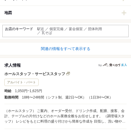
地図
お店のキーワード
駅近 ／ 個室完備 ／ 宴会個室 ／ 団体利用
／ 瓦そば
関連の情報をすべて表示する
求人情報
by
ホールスタッフ・サービススタッフ
アルバイト・パート
時給
1,050円~1,625円
勤務時間
18時〜24時間（シフト制、週2日〜OK） （1日3H〜OK）
（ホールスタッフ） ご案内、オーダー受付、ドリンク作成、配膳、接客、会
計、テーブルの片付けなどのホール業務全般をお任せします。 （調理場スタ
ッフ） レシピをもとに料理の盛り付けから簡単な作成を 目指し、洗い物や片
付け作業など 調理業務全般をお任せします