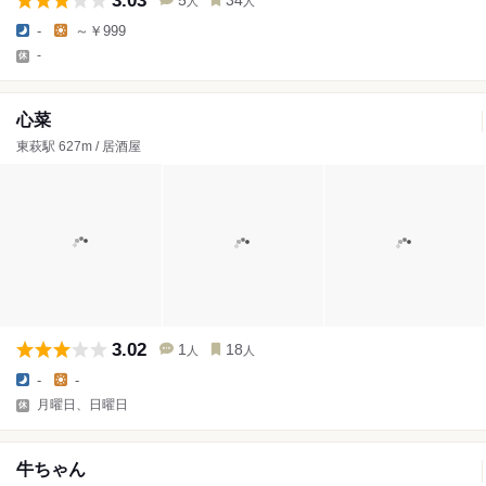
3.03
5
34
人
人
-
～￥999
-
心菜
東萩駅 627m / 居酒屋
3.02
1
18
人
人
-
-
月曜日、日曜日
牛ちゃん