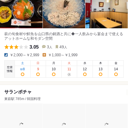
萩の旬食材や鮮魚を山口県の銘酒と共に◆一人飲みから宴会まで使える
アットホームな和モダン空間
3.05
3
49
人
人
￥2,000～￥2,999
￥1,000～￥1,999
土
日
月
火
水
木
金
空席
8
9
10
11
12
13
14
8
/
情報
サランポチャ
東萩駅 785m / 韓国料理