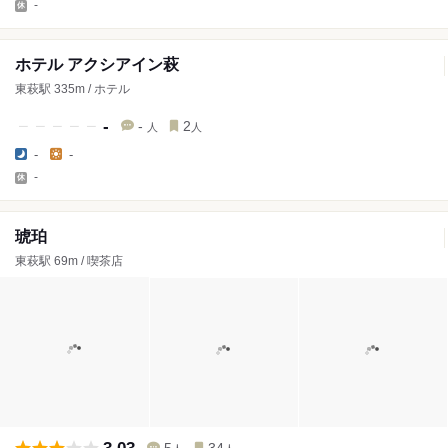
-
ホテル アクシアイン萩
東萩駅 335m / ホテル
-
-
2
人
人
-
-
-
琥珀
東萩駅 69m / 喫茶店