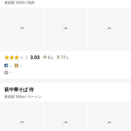
東萩駅 483m / 焼肉
3.03
6
77
人
人
-
-
-
萩中華そば 侍
東萩駅 366m / ラーメン