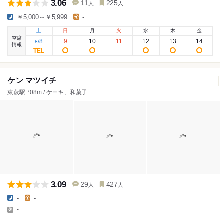
3.06
11
225
人
人
￥5,000～￥5,999
-
土
日
月
火
水
木
金
空席
8
9
10
11
12
13
14
8
/
情報
ケン マツイチ
東萩駅 708m / ケーキ、和菓子
3.09
29
427
人
人
-
-
-