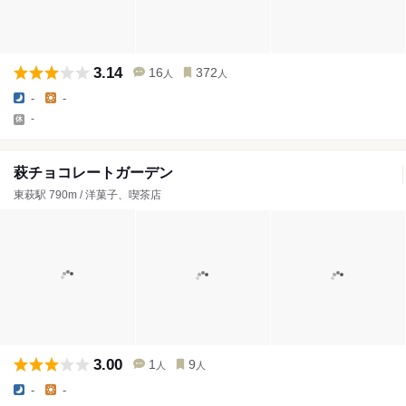
3.14
16
372
人
人
-
-
-
萩チョコレートガーデン
東萩駅 790m / 洋菓子、喫茶店
3.00
1
9
人
人
-
-