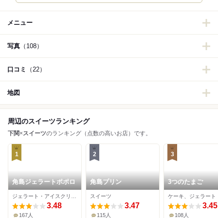
メニュー
写真
（108）
口コミ
（22）
地図
周辺のスイーツランキング
下関
×
スイーツ
のランキング（点数の高いお店）です。
1
2
3
角島ジェラートポポロ
角島プリン
3つのたまご
ジェラート・アイスクリーム
スイーツ
3.48
3.47
3.45
167人
115人
108人