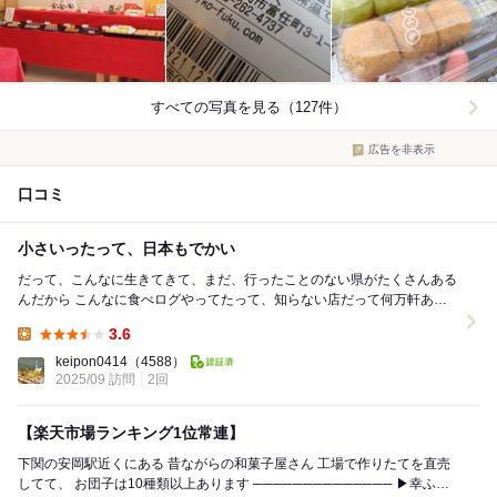
すべての写真を見る（127件）
広告を非表示
口コミ
小さいったって、日本もでかい
だって、こんなに生きてきて、まだ、行ったことのない県がたくさんある
んだから こんなに食べログやってたって、知らない店だって何万軒ある
の❔ CMで、東京の店に毎日通っても数百年か...
3.6
Lunch:
keipon0414
（4588）
2025/09 訪問
2回
【楽天市場ランキング1位常連】
下関の安岡駅近くにある 昔ながらの和菓子屋さん 工場で作りたてを直売
してて、 お団子は10種類以上あります ────────────── ▶︎幸ふく