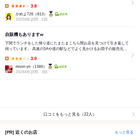
まんじゅう...
3.8
Lunch:
かめよ726
（813）
2025/08 訪問
1回
自販機もありますw
下関でランチをした帰り道にたまたまこちら間お店を見つけて引き返して
伺っています。 高速のSAや道の駅などでよく見かけるお団子の販売元で
一度は訪問したいと思っていました。 細い道...
3.0
Lunch:
moon-yn
（1380）
2024/09 訪問
3回
口コミをもっと見る（22人）
[PR] 近くのお店
もっと見る