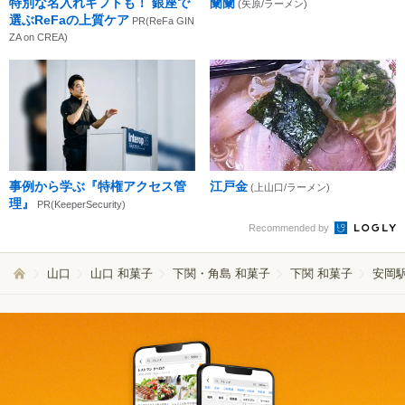
特別な名入れギフトも！ 銀座で
蘭蘭
(矢原/ラーメン)
選ぶReFaの上質ケア
PR(ReFa GIN
ZA on CREA)
事例から学ぶ『特権アクセス管
江戸金
(上山口/ラーメン)
理』
PR(KeeperSecurity)
Recommended by
山口
山口 和菓子
下関・角島 和菓子
下関 和菓子
安岡駅