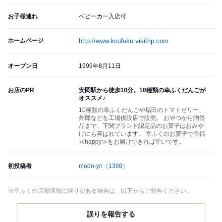
お子様連れ
ベビーカー入店可
ホームページ
http://www.koufuku.visithp.com
オープン日
1999年8月11日
お店のPR
安岡駅から徒歩10分。10種類の幸ふくだんごが
オススメ♪
10種類の幸ふくだんごや垢田のトマトゼリー、
外郎などを工場併設店で販売。 おやつから贈答
品まで、下関ブランド認定品のお菓子はおみや
げにも喜ばれています。 幸ふくのお菓子で幸福
≪happy≫をお届けできれば幸いです。
初投稿者
moon-yn
（1380）
※幸ふくの店舗情報に誤りがある場合は、以下からご報告ください。
誤りを報告する