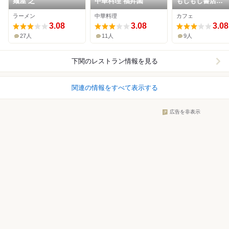
麺屋 之
中華料理 福昇園
もしもし書店
cafe&books
ラーメン
中華料理
カフェ
3.08
3.08
3.08
27人
11人
9人
下関
のレストラン情報を見る
関連の情報をすべて表示する
広告を非表示