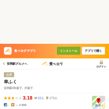
インストール
アプリで開く
安岡駅グルメへ
ログイン
公式
幸ふく
安岡駅/和菓子､ 洋菓子
3.18
22
人
173
人
-
～￥999