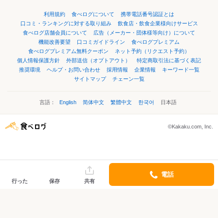
利用規約
食べログについて
携帯電話番号認証とは
口コミ・ランキングに対する取り組み
飲食店・飲食企業様向けサービス
食べログ店舗会員について
広告（メーカー・団体様等向け）について
機能改善要望
口コミガイドライン
食べログプレミアム
食べログプレミアム無料クーポン
ネット予約（リクエスト予約）
個人情報保護方針
外部送信（オプトアウト）
特定商取引法に基づく表記
推奨環境
ヘルプ・お問い合わせ
採用情報
企業情報
キーワード一覧
サイトマップ
チェーン一覧
言語：
English
简体中文
繁體中文
한국어
日本語
©Kakaku.com, Inc.
電話
行った
保存
共有