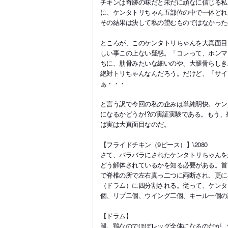
チキンは奇跡の味だと未だに頑なに信じる私
に、ケンタトリちゃん五部位の中で一体どれ
その結果は決して私の望むものではなかった
ところが、このケンタトリちゃんを大真面目
しい事この上ない疑惑。「コレって、ホンマ
ちに、肋骨みたいな細いのや、大腿骨らしき
絶対トリちゃんなんだろう。だけど、「サイ
ぁ・・・
と言う訳で今回の私の企みは単純明快。ケン
になるかどうか!?の実証実験である。もう
は実は大真面目なのだ。
【フライドチキン（9ピース）】\2080
さて、バラバラにされたケンタトリちゃんを
どう解体されているかを知る必要がある。首
で脊椎の所で左右真っ二つに両断され、更に
（ドラム）に四分割される。従って、ケンタ
個、リブ二個、ウイング二個、キール一個の
【ドラム】
腿。鶏なのでほぼレッグ全体になるのだが、