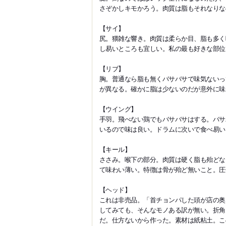
さぞかしキモかろう。肉質は脂もそれなりな
【サイ】
尻。猥雑な響き。肉質は柔らか目、脂も多く
し易いところも宜しい。私の最も好きな部位
【リブ】
胸。普通なら脂も無くバサバサで味気ないっ
が異なる。確かに脂は少ないのだが意外に味
【ウイング】
手羽。飛べない鶏でもバサバサはする。バサ
いるので味は良い。ドラムに次いで食べ易い
【キール】
ささみ。喉下の部分。肉質は硬く脂も殆どな
て味わい薄い。特徴は骨が殆ど無いこと。圧
【ヘッド】
これは非売品。「首チョンパした頭が店の奥
してみても、そんなモノある訳が無い。折角
だ。仕方ないから作った。素材は紙粘土。こ