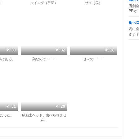
）
ウイング（手羽）
サイ（尻）
店舗
PRが
食べ
既に
きま
33
32
28
鶏である。
鶏なので・・・
せ～の・・・
31
29
だった。
紙粘土ヘッド。食べられませ
ん。