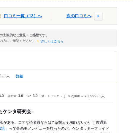
口コミ一覧（13）へ
次の口コミへ
の主観的なご意見・ご感想です。
店の方にご確認ください。
詳しくはこちら
詳細
9
1人
3.0
雰囲気
3.0
CP
3.0
酒・ドリンク
-
￥2,000～￥2,999
1人
たケンタ研究会−
訳がある。コアな読者殿ならばご記憶かも知れないが、丁度通算
究会」
って企画モノレビューを打ったのだ。ケンタッキーフライド