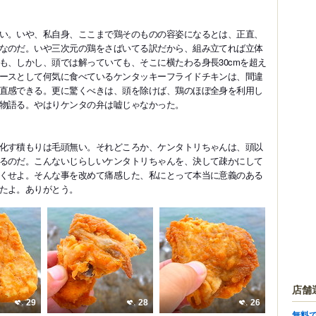
い。いや、私自身、ここまで鶏そのものの容姿になるとは、正直、
なのだ。いや三次元の鶏をさばいてる訳だから、組み立てれば立体
も、しかし、頭では解っていても、そこに横たわる身長30cmを超え
ースとして何気に食べているケンタッキーフライドチキンは、間違
直感できる。更に驚くべきは、頭を除けば、鶏のほぼ全身を利用し
物語る。やはりケンタの弁は嘘じゃなかった。
化す積もりは毛頭無い。それどころか、ケンタトリちゃんは、頭以
るのだ。こんないじらしいケンタトリちゃんを、決して疎かにして
くせよ。そんな事を改めて痛感した、私にとって本当に意義のある
たよ。ありがとう。
店舗
29
28
26
無料