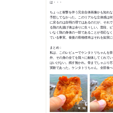
は・・・
ちょっと衝撃を伴う完全合体画像かも知れな
予想してなかった。このリアルな立体感は何
に戻るのは自明の理ではあるのだが、それで
る鶏の丸揚げ体は余りに生々しい。普段、ピ
いなく鶏の身体の一部であることが否応なく
ている事実。食後の骨格標本はそれを如実に
まとめ：
私は、このレビューでケンタトリちゃんを茶
外、その身の全てを我々に献体してくれてい
はいけない。残す無かれ。骨までしゃぶり尽
実験であった。ケンタトリちゃん、全部食べ
30