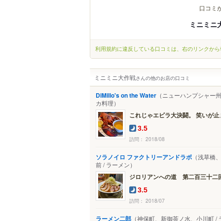
口コミ
ミニミニ
利用規約に違反している口コミは、右のリンクから
ミニミニ大作戦
さんの他のお店の口コミ
DiMillo's on the Water
（ニューハンプシャー州 
カ料理）
これじゃエビラ大決闘。 笑いが止ま.
3.5
訪問： 2018/08
ソラノイロ ファクトリーアンドラボ
（浅草橋
前 / ラーメン）
ジロリアンへの道 第二百三十二回 
3.5
訪問： 2018/07
ラーメン二郎
（神保町、新御茶ノ水、小川町 / 