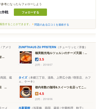
が参考になったらフォローしよう
大作戦
フォローする
報告することができます。
問題のある口コミを連絡する
/ アメリ
ZUNFTHAUS ZU PFISTERN
（チューリッヒ / 洋食）
極美観光地ルツェルンのチーズ天国：...
..
3.5
訪問： 2018/07
、両国、蔵
タイズ
（本郷三丁目、湯島、上野広小路 / 喫茶店、カフ
ェ、ケーキ）
...
都内有数の珈琲&スイーツ名店ってこ...
4.5
訪問： 2018/06
ラーメ
水新菜館
（浅草橋、両国、蔵前 / 中華料理、餃子）