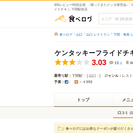
300レビュー特別企画 −帰ってきたケンタ研究会− :
イドチキン 下関駅前店
食べログ
食べログ
山口
山口 レストラン
下関・角島 
ケンタッキーフライドチキ
3.03
13
人
6
最寄り駅：
下関駅
[
山口
]
ジャンル：
レスト
予算：
-
～￥999
トップ
メニ
口コミ
(
1
食べログにはお得なクーポンが盛りだくさ