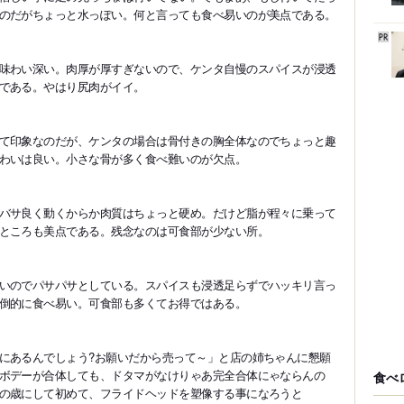
のだがちょっと水っぽい。何と言っても食べ易いのが美点である。
味わい深い。肉厚が厚すぎないので、ケンタ自慢のスパイスが浸透
である。やはり尻肉がイイ。
て印象なのだが、ケンタの場合は骨付きの胸全体なのでちょっと趣
わいは良い。小さな骨が多く食べ難いのが欠点。
バサ良く動くからか肉質はちょっと硬め。だけど脂が程々に乗って
ところも美点である。残念なのは可食部が少ない所。
いのでパサパサとしている。スパイスも浸透足らずでハッキリ言っ
倒的に食べ易い。可食部も多くてお得ではある。
にあるんでしょう?お願いだから売って～」と店の姉ちゃんに懇願
ボデーが合体しても、ドタマがなけりゃあ完全合体にゃならんの
食べ
の歳にして初めて、フライドヘッドを塑像する事になろうと