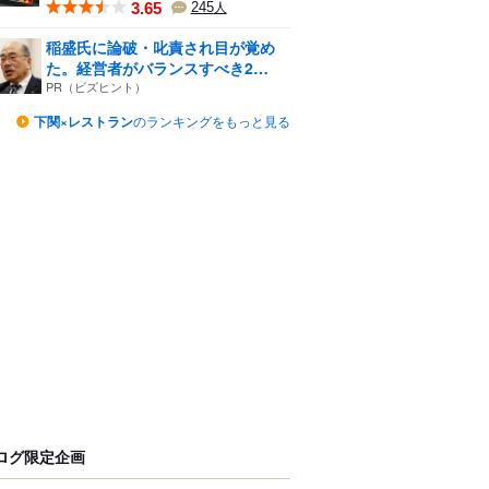
3.65
245
人
稲盛氏に論破・叱責され目が覚め
た。経営者がバランスすべき2
つ...
PR（ビズヒント）
下関×レストラン
のランキングをもっと見る
ログ限定企画