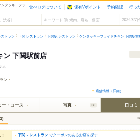
 ケンタッキーフラ
食べログについて
保有Vポイント
予約確認
行っ
レストラン
下関 レストラン
下関駅 レストラン
ケンタッキーフライドチキン 下関駅前
ン 下関駅前店
0
人
ラン
店舗情報（詳細）
ュー・コース
写真
口コミ
60
)
3
下関
×
レストラン
でクーポンのあるお店を探す
ん！