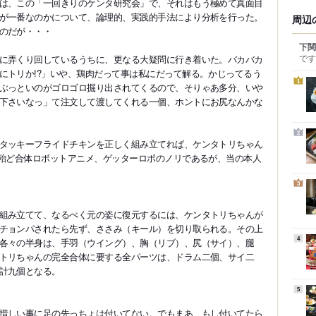
は、この「一回きりのケンタ研究会」で、それはもう極めて真面目
が一番なのかについて、論理的、実践的手法により分析を行った。
周辺
のだが・・・
下関
です
に弄くり回しているうちに、更なる大疑問に行き着いた。バカバカ
にトリか!?」いや、鶏肉だって事は私にだって解る。かじってるう
1
ぶっといのがゴロゴロ掘り出されてくるので、そりゃあ多分、いや
下さいなっ」て注文して渡してくれる一個、ホントにお尻なんかな
2
タッキーフライドチキンを正しく組み立てれば、ケンタトリちゃん
、殆ど合体ロボットアニメ、ゲッターロボのノリであるが、当の本人
3
組み立てて、なるべく元の姿に復元するには、ケンタトリちゃんが
チョンパされたら先ず、ささみ（キール）を切り取られる。その上
4
各々の半身は、手羽（ウイング）、胸（リブ）、尻（サイ）、腿
トリちゃんの完全合体に要する全パーツは、ドラム二個、サイ二
計九個となる。
5
惜しい事に足の先っちょは付いてない。でもまあ、もし付いてたら