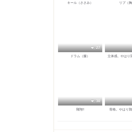
キール（ささみ）
リブ（胸
27
ドラム（腿）
立体感。やはり
30
飛翔!!
骨格。やはり鶏