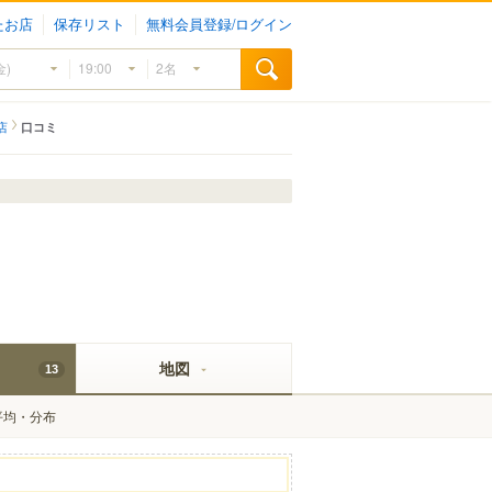
たお店
保存リスト
無料会員登録/ログイン
店
口コミ
地図
13
平均・分布