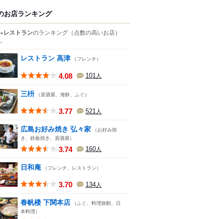
のお店ランキング
×レストラン
のランキング
（点数の高いお店）
。
レストラン 高津
（フレンチ）
4.08
101
人
三枡
（居酒屋、海鮮、ふぐ）
3.77
521
人
広島お好み焼き 弘々家
（お好み焼
き、鉄板焼き、居酒屋）
3.74
160
人
日和庵
（フレンチ、レストラン）
3.70
134
人
春帆楼 下関本店
（ふぐ、料理旅館、日
本料理）