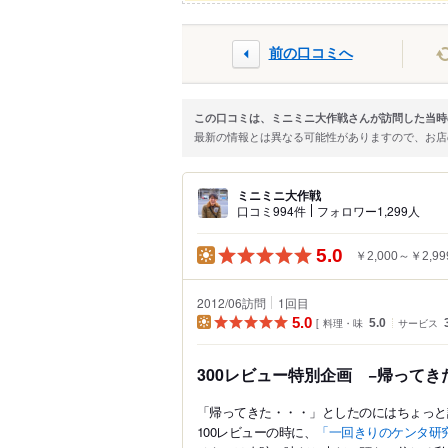
前の口コミへ
この口コミは、ミニミニ大作戦さんが訪問した当時
最新の情報とは異なる可能性がありますので、お
ミニミニ大作戦
口コミ994件
フォロワー1,299人
5.0
￥2,000～￥2,99
2012/06訪問
1
回目
5.0
料理・味
5.0
サービス
300レビュー特別企画 −帰ってき
「帰ってきた・・・」としたのにはちょっと
100レビューの時に、
「一回きりのケンタ研