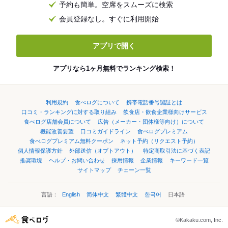
予約も簡単。空席をスムーズに検索
会員登録なし。すぐに利用開始
アプリで開く
アプリなら1ヶ月無料でランキング検索！
利用規約
食べログについて
携帯電話番号認証とは
口コミ・ランキングに対する取り組み
飲食店・飲食企業様向けサービス
食べログ店舗会員について
広告（メーカー・団体様等向け）について
機能改善要望
口コミガイドライン
食べログプレミアム
食べログプレミアム無料クーポン
ネット予約（リクエスト予約）
個人情報保護方針
外部送信（オプトアウト）
特定商取引法に基づく表記
推奨環境
ヘルプ・お問い合わせ
採用情報
企業情報
キーワード一覧
サイトマップ
チェーン一覧
言語：
English
简体中文
繁體中文
한국어
日本語
©Kakaku.com, Inc.