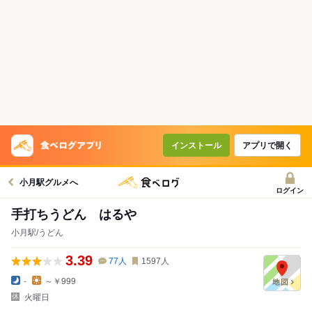
インストール
アプリで開く
小月駅グルメへ
ログイン
手打ちうどん はるや
小月駅/うどん
3.39
77
人
1597
人
-
～￥999
火曜日