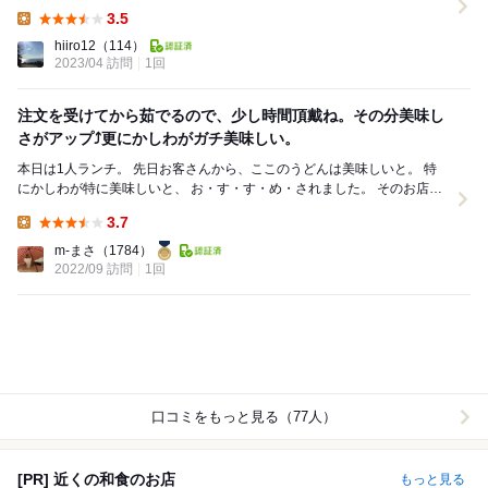
の美容室の前は空いてたけど、停めるのはなんか申...
3.5
Lunch:
hiiro12
（114）
2023/04 訪問
1回
注文を受けてから茹でるので、少し時間頂戴ね。その分美味し
さがアップ⤴更にかしわがガチ美味しい。
本日は1人ランチ。 先日お客さんから、ここのうどんは美味しいと。 特
にかしわが特に美味しいと、 お・す・す・め・されました。 そのお店は
ここ、 「手打ちうどん はる...
3.7
Lunch:
m-まさ
（1784）
2022/09 訪問
1回
口コミをもっと見る（77人）
[PR] 近くの和食のお店
もっと見る