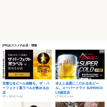
[PR]おススメのお店・情報
PR
PR
完璧な生ビール体験を。ザ・パ
冷えと品質にこだわる生ビー
ーフェクト黒ラベルが飲めるお
ル。スーパードライ SUPERCO
店
LD認定店
(サッポロビール)
(アサヒビール)