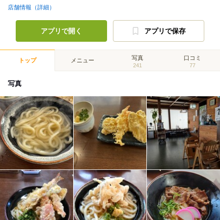
店舗情報（詳細）
アプリで開く
アプリで保存
写真
口コミ
トップ
メニュー
241
77
写真