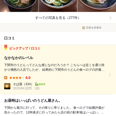
すべての写真を見る（277件）
広告を非表示
口コミ
ピックアップ！口コミ
なかなかのレベル
下関市のうどんってどんな感じなのだろうか？ こちらへは近くを通り掛
かり偶然の入店でしたが、 結果的に下関市のうどんの食べログの評価の
トップ店でした。土曜日のランチタイムでも有って12時前では有りまし
4.0
たが既に数分の待ち状態。後からも次から次へとお客さんが絶えません。
Lunch:
「手打ち」の高評価店と言う事...
そば屋
（334）
2025/04 訪問
1回
お昼時はいっぱいのうどん屋さん。
下関から菊川に行って、その帰りに寄りました。 食べログで結構評価が
良かったので、12時過ぎに行ってみたら店の前の駐車場はいっぱい。隣