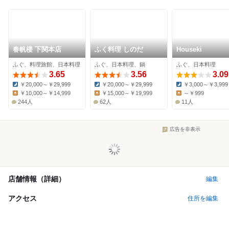
春帆楼 下関本店
ふく料理 しのだ
Houseki
ふぐ、料理旅館、日本料理
ふぐ、日本料理、鍋
ふぐ、日本料理
3.65
3.56
3.09
￥20,000～￥29,999
￥20,000～￥29,999
￥3,000～￥3,999
Dinner:
Dinner:
Dinner:
￥10,000～￥14,999
￥15,000～￥19,999
～￥999
Lunch:
Lunch:
Lunch:
244人
62人
11人
広告を非表示
店舗情報（詳細）
編集
アクセス
住所を編集