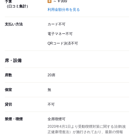
～￥999
予算
（口コミ集計）
利用金額分布を見る
支払い方法
カード不可
電子マネー不可
QRコード決済不可
席・設備
席数
20席
個室
無
貸切
不可
禁煙・喫煙
全席喫煙可
2020年4月1日より受動喫煙対策に関する法律(改
正健康増進法）が施行されており、最新の情報