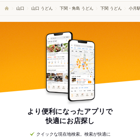
山口
山口 うどん
下関・角島 うどん
下関 うどん
小月駅
より便利になったアプリで
快適にお店探し
クイックな現在地検索。検索が快適に