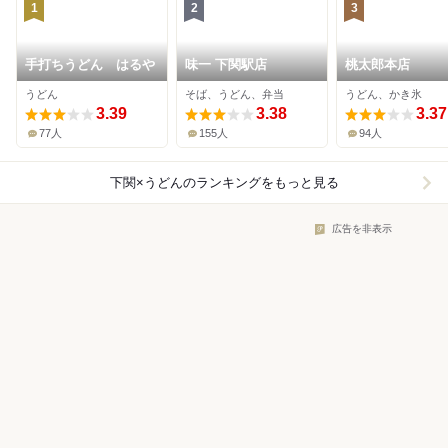
1
2
3
手打ちうどん はるや
味一 下関駅店
桃太郎本店
うどん
そば、うどん、弁当
うどん、かき氷
3.39
3.38
3.37
77人
155人
94人
下関×うどん
のランキングをもっと見る
広告を非表示