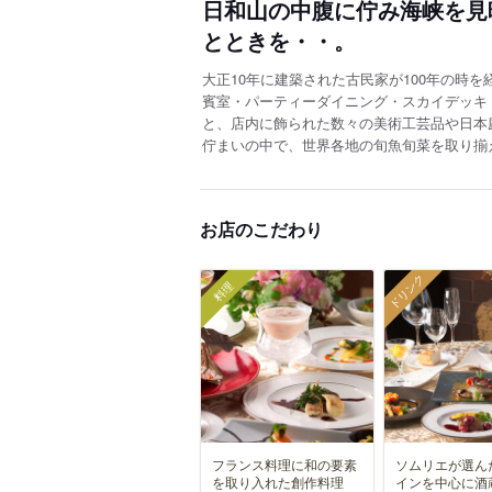
日和山の中腹に佇み海峡を見
とときを・・。
大正10年に建築された古民家が100年の時
賓室・パーティーダイニング・スカイデッキ
と、店内に飾られた数々の美術工芸品や日本
佇まいの中で、世界各地の旬魚旬菜を取り揃
お店のこだわり
ドリンク
料理
フランス料理に和の要素
ソムリエが選ん
を取り入れた創作料理
インを中心に酒蔵