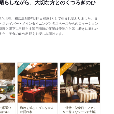
晴らしながら、大切な方とのくつろぎのひ
を経た現在、和欧風創作料理｢日和庵｣として生まれ変わりました。貴
・スカイバー・メインダイニングと各スペースからのロケーション
庭園と眼下に見晴らす関門海峡の夜景は優雅さと落ち着きに満ちた
えた、美食の創作料理をお楽しみ頂けます。
サービス
空間
だ厳選ワ
海峡を望むモダンな大人
ご接待・記念日・ファミ
に300
の隠れ家
リー様々なシーンに対応