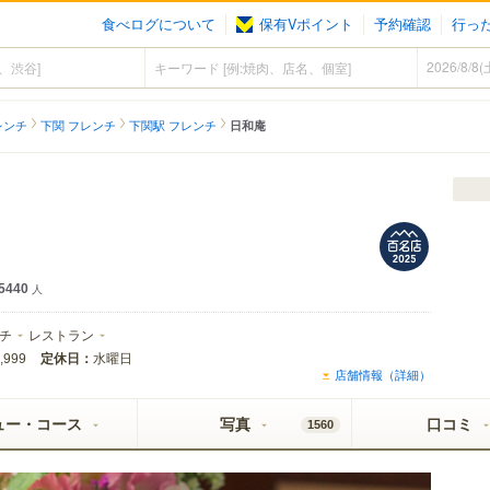
食べログについて
保有Vポイント
予約確認
行っ
レンチ
下関 フレンチ
下関駅 フレンチ
日和庵
5440
人
チ
レストラン
定休日：
水曜日
,999
店舗情報（詳細）
ュー・コース
写真
口コミ
1560