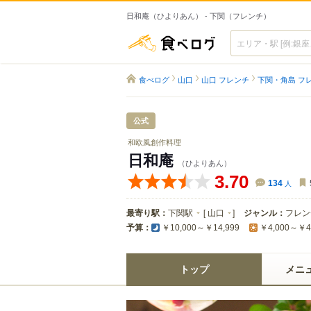
日和庵（ひよりあん） - 下関（フレンチ）
食べログ
食べログ
山口
山口 フレンチ
下関・角島 フ
公式
和欧風創作料理
日和庵
（ひよりあん）
3.70
134
人
最寄り駅：
下関駅
[
山口
]
ジャンル：
フレン
予算：
￥10,000～￥14,999
￥4,000～￥4
トップ
メニ