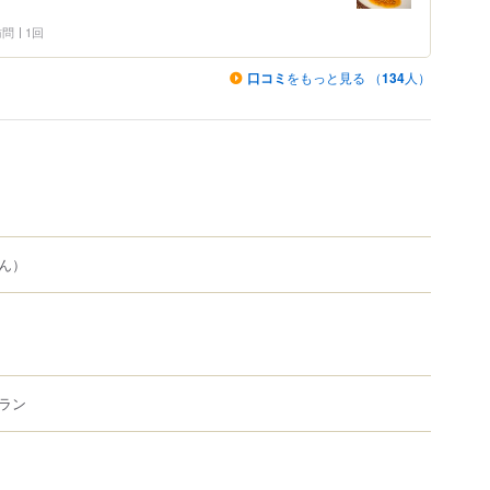
 訪問
1回
口コミ
をもっと見る （
134
人）
ん）
ラン