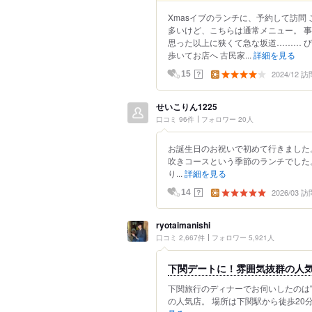
Xmasイブのランチに、予約して訪問
多いけど、こちらは通常メニュー。 
思った以上に狭くて急な坂道……… 
歩いてお店へ 古民家...
詳細を見る
2024/12 訪
？
15
せいこりん1225
口コミ 96件
フォロワー 20人
お誕生日のお祝いで初めて行きました
吹きコースという季節のランチでした
り...
詳細を見る
2026/03 訪
？
14
ryotaimanishi
口コミ 2,667件
フォロワー 5,921人
下関デートに！雰囲気抜群の人
下関旅行のディナーでお伺いしたのは"
の人気店。 場所は下関駅から徒歩20分