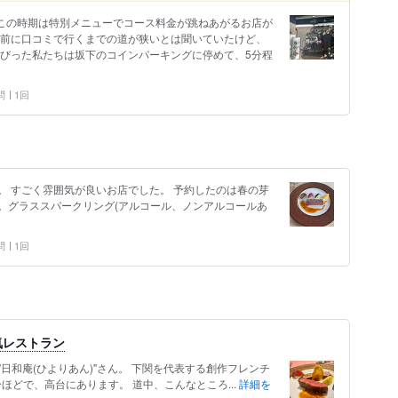
 この時期は特別メニューでコース料金が跳ねあがるお店が
事前に口コミで行くまでの道が狭いとは聞いていたけど、
びびった私たちは坂下のコインパーキングに停めて、5分程
問
1回
。 すごく雰囲気が良いお店でした。 予約したのは春の芽
。グラススパークリング(アルコール、ノンアルコールあ
問
1回
気レストラン
日和庵(ひよりあん)"さん。 下関を代表する創作フレンチ
ほどで、高台にあります。 道中、こんなところ...
詳細を