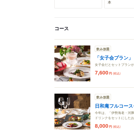
本
コース
飲み放題
「女子会プラン」
女子会だとセットプラン
7,600
円
(税込)
飲み放題
日和庵フルコース
今年は、「伊勢海老・河
ドリンクをセットにした
8,000
円
(税込)