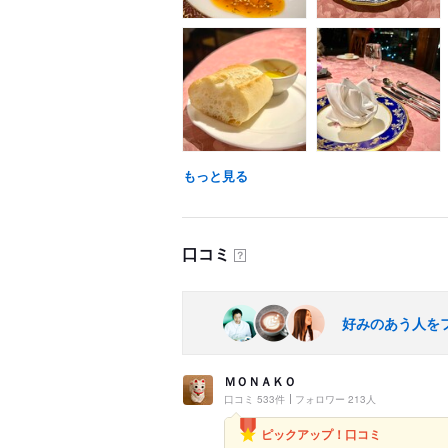
もっと見る
口コミ
？
好みのあう人を
ＭＯＮＡＫＯ
口コミ 533件
フォロワー 213人
ピックアップ！口コミ