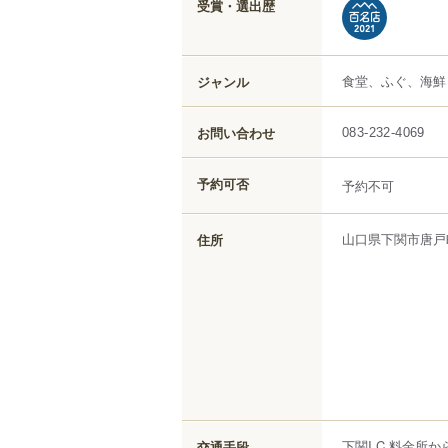
受賞・選出歴
食堂、ふぐ、海鮮
ジャンル
お問い合わせ
083-232-4069
予約可否
予約不可
山口県
下関市
唐戸
住所
下関I.C.料金所か
交通手段