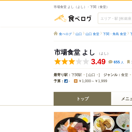
市場食堂 よし（よし） - 下関（食堂）
食べログ
食べログ
山口
山口 食堂
下関・角島 食堂
市場食堂 よし
（よし）
3.49
655
人
最寄り駅：
下関駅
[
山口
]
ジャンル：
食堂
予算：
-
￥1,000～￥1,999
トップ
メニ