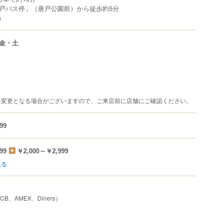
戸バス停」（唐戸公園前）から徒歩約5分
m
金・土
は変更となる場合がございますので、ご来店前に店舗にご確認ください。
99
99
￥2,000～￥2,999
見る
JCB、AMEX、Diners）