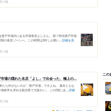
問
1回
目は唐戸市場内にある市場食堂よしさん。 朝７時頃唐戸市場
階の食堂ゾーンへ。この時間は2軒しか開い...
詳細を見
問
1回
この
市場の隠れた名店「よし」で出会った、極上の...
こに来たら外せないのが「唐戸市場」ですよね。 週末ともな
海鮮丼を求める観光客で大賑わい。 この2階にあ...
詳細
問
1回