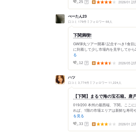
2026/01 訪
？
25
ぺーたん23
口コミ 179件
フォロワー 68人
下関満喫!
GW弾丸ツアー開幕! 記念すべき1食
に到着して少し市場内を見学してから2
る
2026/05 訪
？
12
ハツ
口コミ 3,774件
フォロワー 11,224人
【下関】まるで海の宝石箱。唐戸
019/200 本州の最西端、下関。こ
れば、1階の市場エリアは新鮮な寿司や
を見る
2026/01 訪
？
33