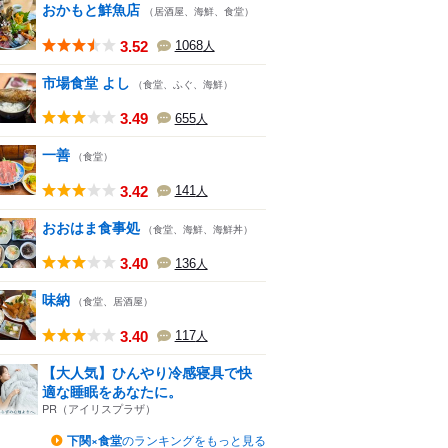
おかもと鮮魚店
（居酒屋、海鮮、食堂）
3.52
1068
人
市場食堂 よし
（食堂、ふぐ、海鮮）
3.49
655
人
一善
（食堂）
3.42
141
人
おおはま食事処
（食堂、海鮮、海鮮丼）
3.40
136
人
味納
（食堂、居酒屋）
3.40
117
人
【大人気】ひんやり冷感寝具で快
適な睡眠をあなたに。
PR（アイリスプラザ）
下関×食堂
のランキングをもっと見る