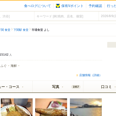
食べログについて
保有Vポイント
予約確認
行っ
下関 食堂
下関駅 食堂
市場食堂 よし
15142
人
ふぐ
海鮮
店舗情報（詳細）
ュー・コース
写真
口コミ
1957