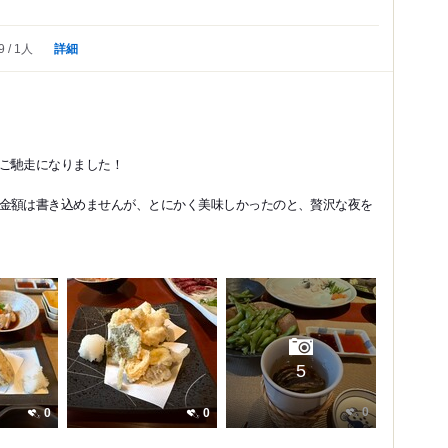
詳細
9
1人
ご馳走になりました！
金額は書き込めませんが、とにかく美味しかったのと、贅沢な夜を
5
0
0
0