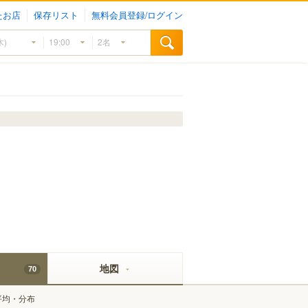
たお店
保存リスト
無料会員登録/ログイン
地図
70
平均・分布