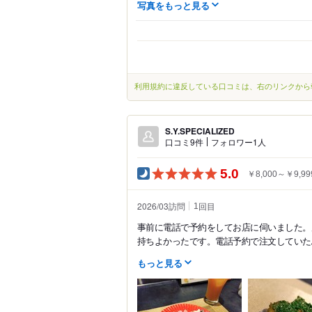
写真をもっと見る
利用規約に違反している口コミは、右のリンクから
S.Y.SPECIALIZED
口コミ9件
フォロワー1人
5.0
￥8,000～￥9,99
2026/03訪問
回目
1
事前に電話で予約をしてお店に伺いました。
持ちよかったです。電話予約で注文していたふ
もっと見る