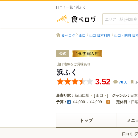
口コミ一覧 : 浜ふく
食べログ
食べログ
山口
山口 日本料理
山口・防府 日
公式
山口地魚をご賞味あれ
浜ふく
3.52
70
人
3
最寄り駅：
新山口駅
[
山口
]
ジャンル：
日本
予算：
定休日：
日
￥4,000～￥4,999
-
トップ
メニ
口コミ
(
7