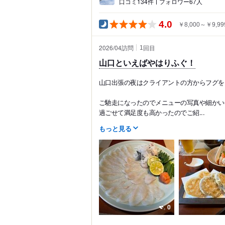
口コミ134件
フォロワー67人
4.0
￥8,000～￥9,99
2026/04訪問
回目
1
山口といえばやはりふぐ！
山口出張の夜はクライアントの方からフグを
ご馳走になったのでメニューの写真や細かい
過ごせて満足度も高かったのでご紹...
もっと見る
0