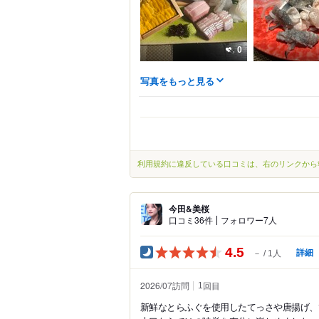
0
写真をもっと見る
利用規約に違反している口コミは、右のリンクから
今田&美桜
口コミ36件
フォロワー7人
4.5
詳細
－
1人
2026/07訪問
回目
1
新鮮なとらふぐを使用したてっさや唐揚げ、