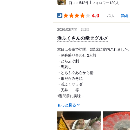
口コミ542件
フォロワー120人
4.0
詳細
－
1人
2026/02訪問
2
回目
浜ふくさんの幸せグルメ
本日は会食で訪問、2階席に案内されました
・刺身盛り合わせ 2人前
・とらふぐ刺
・馬刺し
・とらふぐあらから揚
・銀だらみそ焼
・浜ふくサラダ
・天丼 等
1週間前に美味...
もっと見る