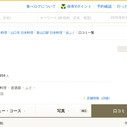
食べログについて
保有Vポイント
予約確認
行っ
本料理
山口市 日本料理
新山口駅 日本料理
浜ふく
口コミ一覧
459
人
料理
居酒屋
ふぐ
曜日
店舗情報（詳細）
ュー・コース
写真
口コミ
461
)
0