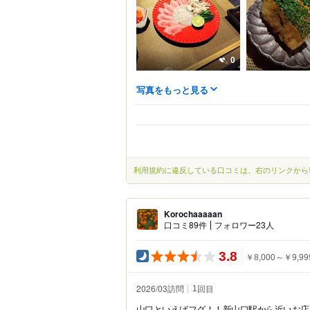
0
写真をもっと見る
利用規約に違反している口コミは、右のリンクから
Korochaaaaan
口コミ89件
フォロワー23人
3.8
￥8,000～￥9,99
2026/03訪問
回目
1
山口といえばフグ！！新山口駅から近いお店