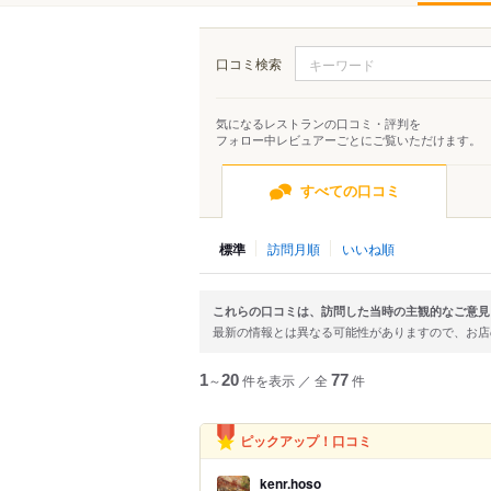
口コミ検索
気になるレストランの口コミ・評判を
フォロー中レビュアーごとにご覧いただけます。
すべての口コミ
標準
訪問月順
いいね順
これらの口コミは、訪問した当時の主観的なご意見
最新の情報とは異なる可能性がありますので、お
1
～
20
件を表示
／
全
77
件
ピックアップ！口コミ
kenr.hoso