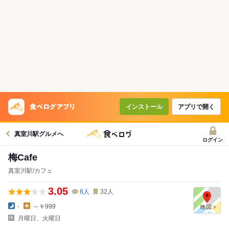
インストール
アプリで開く
真室川駅グルメへ
ログイン
梅Cafe
真室川駅/カフェ
3.05
6
人
32
人
-
～￥999
月曜日、火曜日