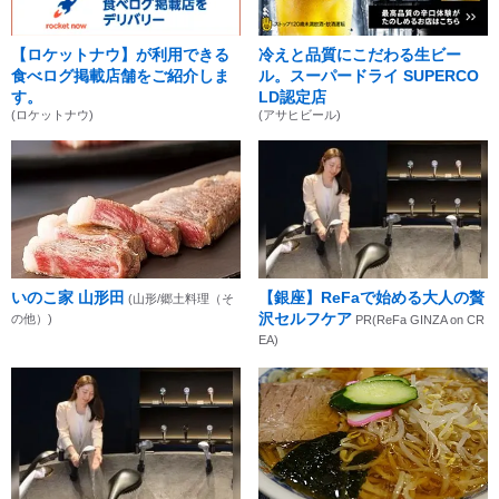
【ロケットナウ】が利用できる
冷えと品質にこだわる生ビー
食べログ掲載店舗をご紹介しま
ル。スーパードライ SUPERCO
す。
LD認定店
(ロケットナウ)
(アサヒビール)
いのこ家 山形田
【銀座】ReFaで始める大人の贅
(山形/郷土料理（そ
沢セルフケア
の他）)
PR(ReFa GINZA on CR
EA)