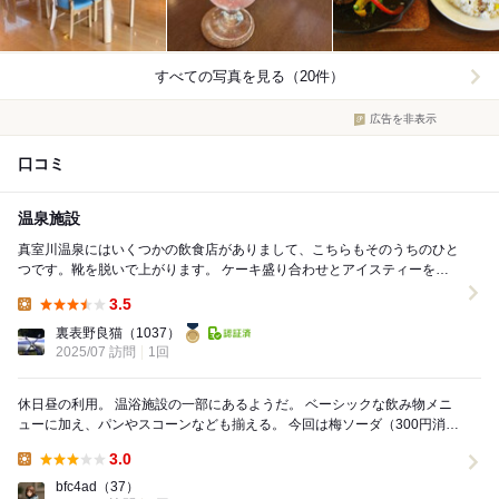
すべての写真を見る（20件）
広告を非表示
口コミ
温泉施設
真室川温泉にはいくつかの飲食店がありまして、こちらもそのうちのひと
つです。靴を脱いで上がります。 ケーキ盛り合わせとアイスティーをい
ただきました。ソフトクリームもついています。温...
3.5
Lunch:
裏表野良猫
（1037）
2025/07 訪問
1回
休日昼の利用。 温浴施設の一部にあるようだ。 ベーシックな飲み物メニ
ューに加え、パンやスコーンなども揃える。 今回は梅ソーダ（300円消費
税込み）を注文。 シロップベー...
3.0
Lunch:
bfc4ad
（37）