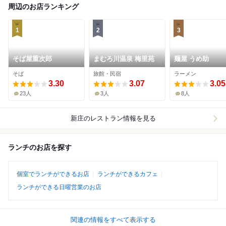
周辺のお店ランキング
1
2
3
そば屋重次郎
まむろ川温泉 梅里苑
麺屋 うめ助
そば
旅館・民宿
ラーメン
3.30
3.07
3.05
23人
3人
8人
新庄
のレストラン情報を見る
ランチのお店を探す
個室でランチができるお店
ランチができるカフェ
ランチができる日曜営業のお店
関連の情報をすべて表示する