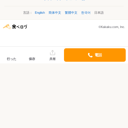
言語：
English
简体中文
繁體中文
한국어
日本語
©Kakaku.com, Inc.
電話
行った
保存
共有