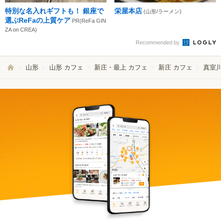
特別な名入れギフトも！ 銀座で
栄屋本店
(山形/ラーメン)
選ぶReFaの上質ケア
PR(ReFa GIN
ZA on CREA)
Recommended by
山形
山形 カフェ
新庄・最上 カフェ
新庄 カフェ
真室川