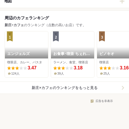
地図
周辺のカフェランキング
新庄
×
カフェ
のランキング（点数の高いお店）です。
1
2
3
エンジェルズ
お食事･喫茶 ちぇれん
ピノキオ
こ
喫茶店、カレー、パスタ
ラーメン、食堂、喫茶店
喫茶店
3.47
3.18
3.16
124人
39人
25人
新庄×カフェ
のランキングをもっと見る
広告を非表示