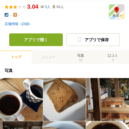
3.04
3
人
94
人
-
-
店舗情報（詳細）
アプリで開く
アプリで保存
写真
口コミ
トップ
メニュー
16
3
写真