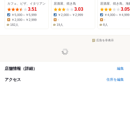
カフェ、ピザ、イタリアン
居酒屋、焼き鳥
居酒屋、焼き鳥、海
3.51
3.03
3.05
￥5,000～￥5,999
￥2,000～￥2,999
￥4,000～￥4,999
Dinner:
Dinner:
Dinner:
￥2,000～￥2,999
-
-
Lunch:
Lunch:
Lunch:
182人
19人
8人
広告を非表示
店舗情報（詳細）
編集
アクセス
住所を編集