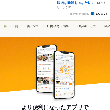
快適な睡眠をあなたに。
PR(アイ
リスプラザ)
Recommended by
山形
山形 カフェ
庄内平野・出羽三山・鳥海山 カフェ
鶴岡
より便利になったアプリで