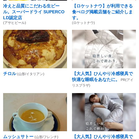
冷えと品質にこだわる生ビー
【ロケットナウ】が利用できる
ル。スーパードライ SUPERCO
食べログ掲載店舗をご紹介しま
LD認定店
す。
(アサヒビール)
(ロケットナウ)
チロル
【大人気】ひんやり冷感寝具で
(山形/イタリアン)
快適な睡眠をあなたに。
PR(アイ
リスプラザ)
ムッシュサトー
【大人気】ひんやり冷感寝具で
(山形/フレンチ)