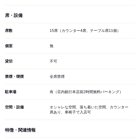
席・設備
席数
15席（カウンター4席、テーブル席11個）
個室
無
貸切
不可
禁煙・喫煙
全席禁煙
駐車場
有（荘内銀行本店前2時間無料パーキング）
空間・設備
オシャレな空間、落ち着いた空間、カウンター
席あり、車椅子で入店可
特徴・関連情報