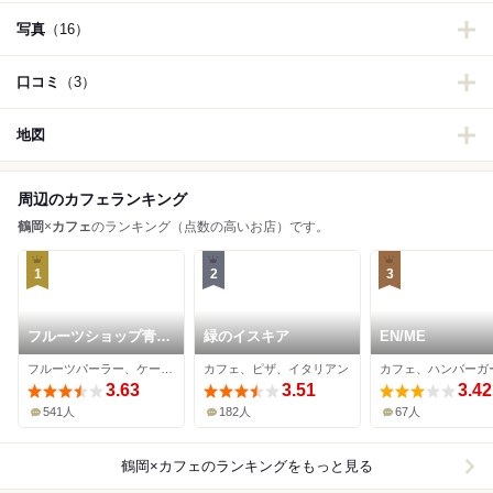
写真
（16）
口コミ
（3）
地図
周辺のカフェランキング
鶴岡
×
カフェ
のランキング（点数の高いお店）です。
1
2
3
フルーツショップ青森
緑のイスキア
EN/ME
屋
フルーツパーラー、ケーキ、ジューススタンド
カフェ、ピザ、イタリアン
カフェ、ハンバーガ
3.63
3.51
3.42
541人
182人
67人
鶴岡×カフェ
のランキングをもっと見る