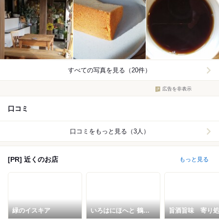
すべての写真を見る（20件）
広告を非表示
口コミ
口コミをもっと見る（3人）
[PR] 近くのお店
もっと見る
緑のイスキア
いろはにほへと 鶴岡
旨酒旨味 寄り
駅前店
粋