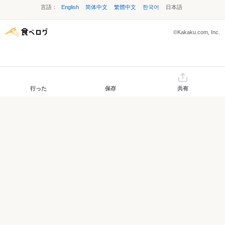
言語：
English
简体中文
繁體中文
한국어
日本語
©Kakaku.com, Inc.
行った
保存
共有